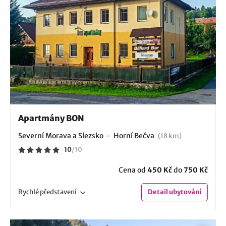
Apartmány BON
Severní Morava a Slezsko
Horní Bečva
(18 km)
10
/
10
Cena od
450 Kč
do
750 Kč
Rychlé
představení
Detail
ubytování