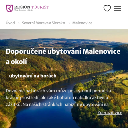
Úvod
Severní Morava a Slezsko
Malenovice
Doporučené ubytování Malenovice
a okolí
ubytování na horách
Dovolená na horách vám může poskytnout pohodlí a
krásné prostředí, ale také bohatou nabídku aktivit a
zážitků. Na našich stránkách nabízíme ubytování na
horách v okolí hezké obce Malenovice, které jsou zajímavé
Zobrazit více
pro nadšence a milovníky hor. Prozkoumejte nabídky a
vzhůru do hor. Zajímavá vás kompletní seznam
ubytování