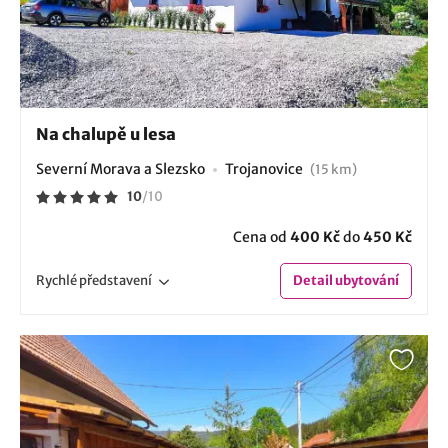
Na chalupě u lesa
Severní Morava a Slezsko
Trojanovice
(15 km)
10
/
10
Cena od
400 Kč
do
450 Kč
Rychlé
představení
Detail
ubytování