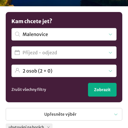
v lokalitě Malenovice
.? U nás si vyberete.
Kam chcete jet?
Zrušit všechny filtry
Zobrazit
Upřesněte výběr
ubytování na horách