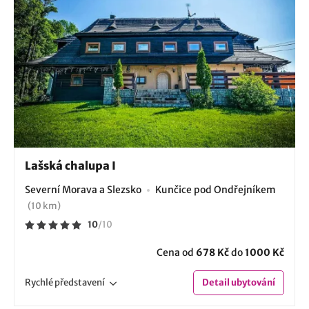
Lašská chalupa I
Severní Morava a Slezsko
Kunčice pod Ondřejníkem
(10 km)
10
/
10
Cena od
678 Kč
do
1000 Kč
Rychlé
představení
Detail
ubytování