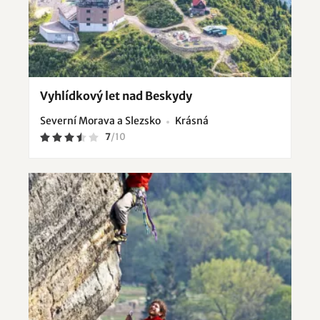
Vyhlídkový let nad Beskydy
Severní Morava a Slezsko
Krásná
7
/
10