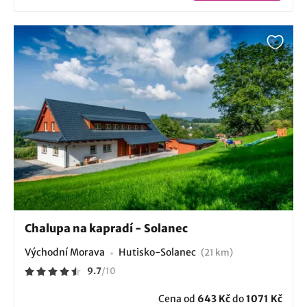
Chalupa na kapradí - Solanec
Východní Morava
Hutisko-Solanec
(21 km)
9.7
/
10
Cena od
643 Kč
do
1071 Kč