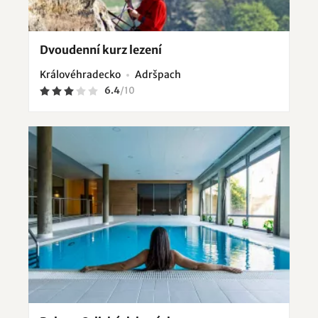
Dvoudenní kurz lezení
Královéhradecko
Adršpach
6.4
/
10