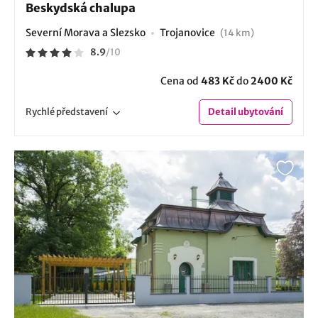
Beskydská chalupa
Severní Morava a Slezsko
Trojanovice
(14 km)
8.9
/
10
Cena od
483 Kč
do
2400 Kč
Rychlé
představení
Detail
ubytování