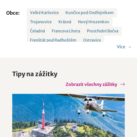
Obce:
Velké Karlovice
Kunčice pod Ondřejníkem
Trojanovice
Krásná
Nový Hrozenkov
Čeladná
Francova Lhota
Prostřední Bečva
Frenštát pod Radhoštěm
Ostravice
Více
Horní Bečva
Hrčava
Jablunkov
Malenovice
Mosty u Jablunkova
Nošovice
Odry
Písečná
Roudno
Vendryně
Tipy na zážitky
Zobrazit všechny zážitky