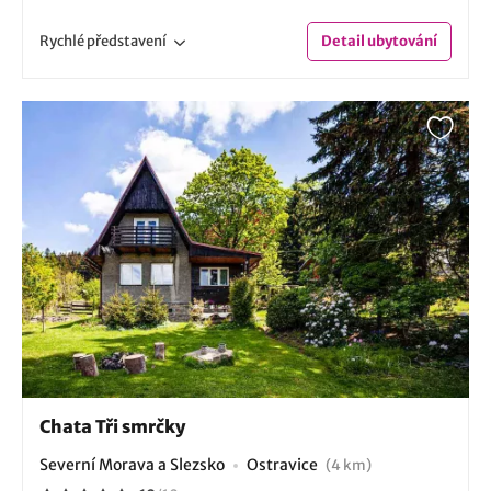
Rychlé
představení
Detail
ubytování
Chata Tři smrčky
Severní Morava a Slezsko
Ostravice
(4 km)