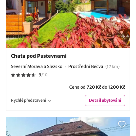
Chata pod Pustevnami
Severní Morava a Slezsko
Prostřední Bečva
(17 km)
9
/
10
Cena od
720 Kč
do
1200 Kč
Rychlé
představení
Detail
ubytování