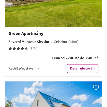
Green Apartmány
Severní Morava a Slezsko
Čeladná
(8 km)
9
/
10
Cena od
2200 Kč
do
3500 Kč
Rychlé
představení
Detail
ubytování