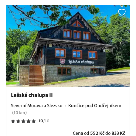
Lašská chalupa II
Severní Morava a Slezsko
Kunčice pod Ondřejníkem
(10 km)
10
/
10
Cena od
552 Kč
do
833 Kč