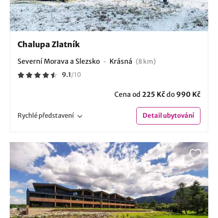
Chalupa Zlatník
Severní Morava a Slezsko
Krásná
(8 km)
9.1
/
10
Cena od
225 Kč
do
990 Kč
Rychlé
představení
Detail
ubytování