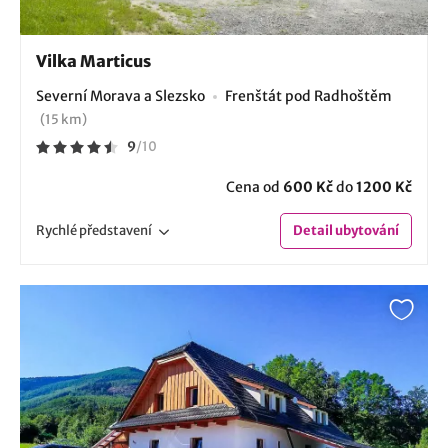
Vilka Marticus
Severní Morava a Slezsko
Frenštát pod Radhoštěm
(15 km)
9
/
10
Cena od
600 Kč
do
1200 Kč
Rychlé
představení
Detail
ubytování