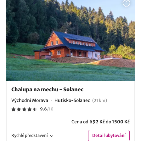
Chalupa na mechu - Solanec
Východní Morava
Hutisko-Solanec
(21 km)
9.6
/
10
Cena od
692 Kč
do
1500 Kč
Rychlé
představení
Detail
ubytování