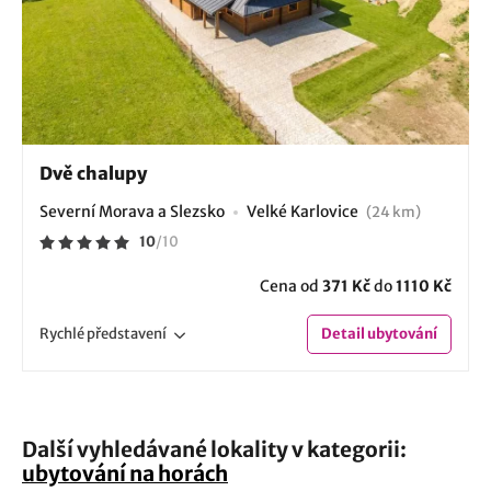
Dvě chalupy
Severní Morava a Slezsko
Velké Karlovice
(24 km)
10
/
10
Cena od
371 Kč
do
1110 Kč
Rychlé
představení
Detail
ubytování
Další vyhledávané lokality v kategorii:
ubytování na horách