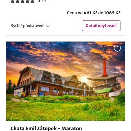
10
/
10
Cena od
461 Kč
do
1065 Kč
Rychlé
představení
Detail
ubytování
Chata Emil Zátopek - Maraton