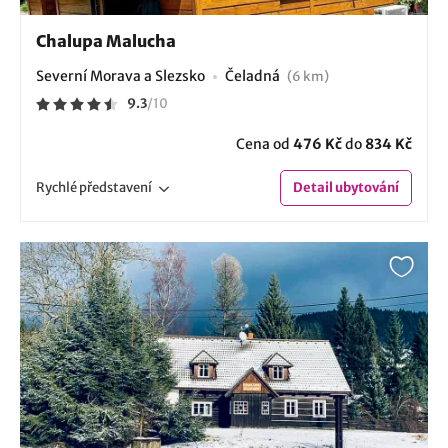
Chalupa Malucha
Severní Morava a Slezsko
Čeladná
(6 km)
9.3
/
10
Cena od
476 Kč
do
834 Kč
Rychlé
představení
Detail
ubytování