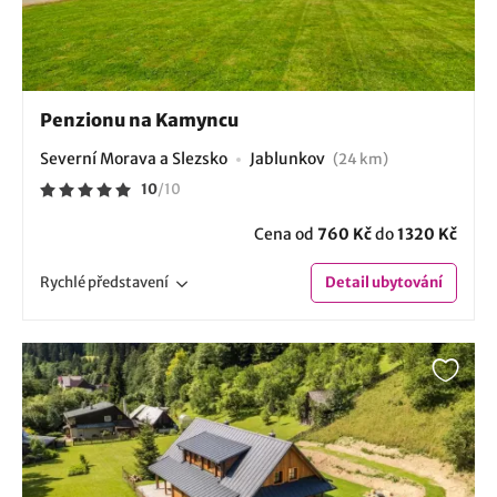
Penzionu na Kamyncu
Severní Morava a Slezsko
Jablunkov
(24 km)
10
/
10
Cena od
760 Kč
do
1320 Kč
Rychlé
představení
Detail
ubytování