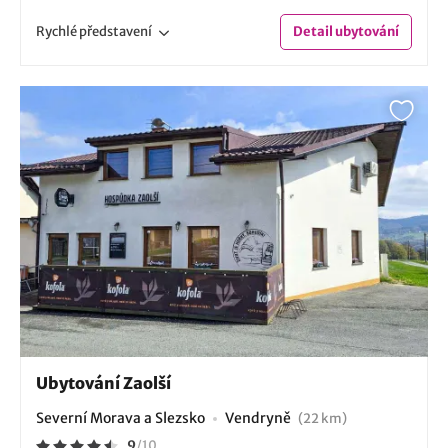
Rychlé
představení
Detail
ubytování
Ubytování Zaolší
Severní Morava a Slezsko
Vendryně
(22 km)
9
/
10