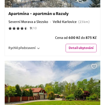
Apartmína - apartmán u Razuly
Severní Morava a Slezsko
Velké Karlovice
(23 km)
9
/
10
Cena od
600 Kč
do
875 Kč
Rychlé
představení
Detail
ubytování