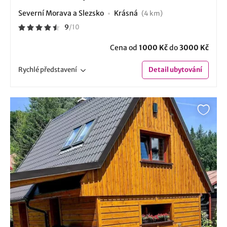
Severní Morava a Slezsko
Krásná
(4 km)
9
/
10
Cena od
1000 Kč
do
3000 Kč
Rychlé
představení
Detail
ubytování