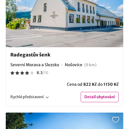
Radegastův šenk
Severní Morava a Slezsko
Nošovice
(9 km)
8.3
/
10
Cena od
822 Kč
do
1150 Kč
Rychlé
představení
Detail
ubytování