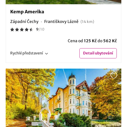
Kemp Amerika
Západní Čechy
Františkovy Lázně
(14 km)
9
/
10
Cena od
125 Kč
do
562 Kč
Rychlé
představení
Detail
ubytování