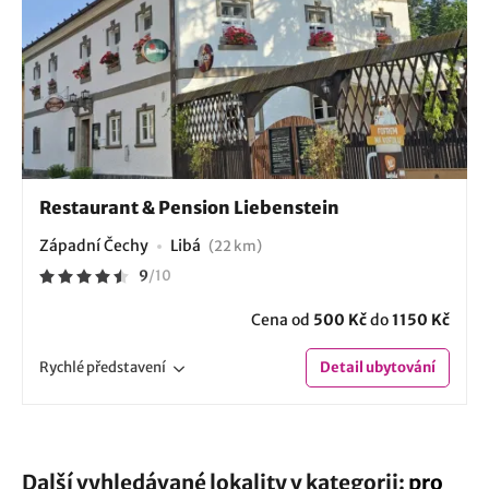
Restaurant & Pension Liebenstein
Západní Čechy
Libá
(22 km)
9
/
10
Cena od
500 Kč
do
1150 Kč
Rychlé
představení
Detail
ubytování
Další vyhledávané lokality v kategorii:
pro