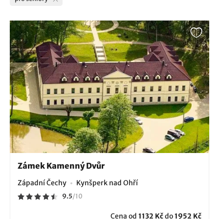
Zámek Kamenný Dvůr
Západní Čechy
Kynšperk nad Ohří
9.5
/
10
Cena od
1132 Kč
do
1952 Kč