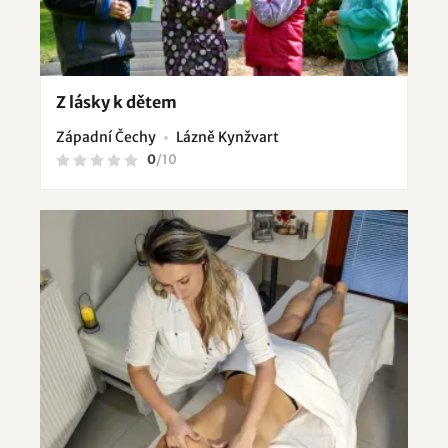
Z lásky k dětem
Západní Čechy
Lázně Kynžvart
0
/
10