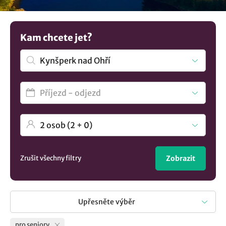
nová místa. Nenašli jste to co hledáte? Prozkoumejte další
tipy na
ubytování v lokalitě Kynšperk nad Ohří
..
Kam chcete jet?
Zrušit všechny filtry
Zobrazit
Upřesněte výběr
pro seniory