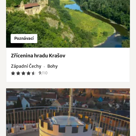
Poznávací
Zřícenina hradu Krašov
Západní Čechy
Bohy
9
/
10