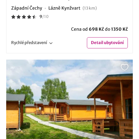
Západní Čechy
Lázně Kynžvart
(13 km)
9
/
10
Cena od
698 Kč
do
1350 Kč
Rychlé
představení
Detail
ubytování