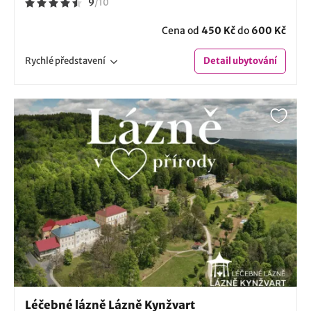
9
/
10
Cena od
450 Kč
do
600 Kč
Rychlé
představení
Detail
ubytování
Léčebné lázně Lázně Kynžvart