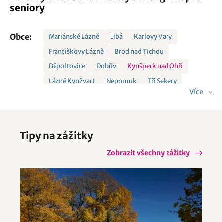
seniory
Obce:
Mariánské Lázně
Libá
Karlovy Vary
Františkovy Lázně
Brod nad Tichou
Děpoltovice
Dobřív
Kynšperk nad Ohří
Lázně Kynžvart
Nepomuk
Tři Sekery
Více
Tipy na zážitky
Zobrazit všechny zážitky