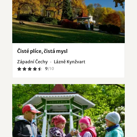
Čisté plíce, čistá mysl
Západní Čechy
Lázně Kynžvart
9
/
10