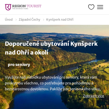
Úvod
Západní Čechy
Kynšperk nad Ohří
Doporučené ubytování Kynšperk
nad Ohří a okolí
pro seniory
Využijte naši nabídku ubytování pro seniory, která vám
poskytnou všechno, co potřebujete pro pohodlnou a
bezstarostnou dovolenou. Pakliže jste seniorského věku,
právě vás by mohla zaujmout nabídka ubytování pro hosty
Zobrazit více
důchodového věku v lokalitě Kynšperk nad Ohří. Tak
neváhejte a objednejte si seniorský pobyt a prozkoumejte