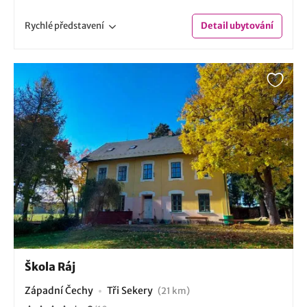
Rychlé
představení
Detail
ubytování
Škola Ráj
Západní Čechy
Tři Sekery
(21 km)