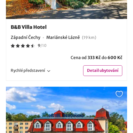
B&B Villa Hotel
Západní Čechy
Mariánské Lázně
(19 km)
9
/
10
Cena od
333 Kč
do
600 Kč
Rychlé
představení
Detail
ubytování