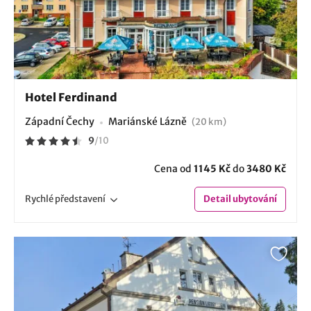
Hotel Ferdinand
Západní Čechy
Mariánské Lázně
(20 km)
9
/
10
Cena od
1145 Kč
do
3480 Kč
Rychlé
představení
Detail
ubytování