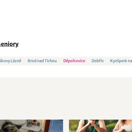
seniory
iškovy Lázně
Brod nad Tichou
Děpoltovice
Dobřív
Kynšperk na