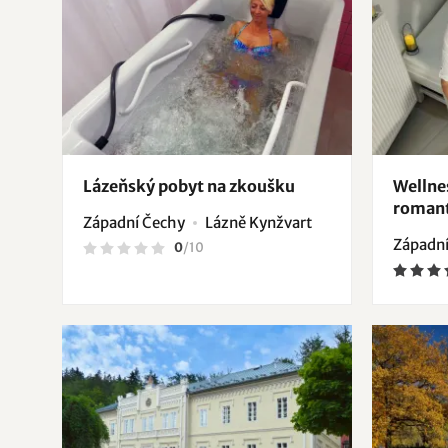
Lázeňský pobyt na zkoušku
Wellne
romant
Západní Čechy
Lázně Kynžvart
Západní
0
/
10