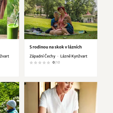
S rodinou na skok v lázních
žvart
Západní Čechy
Lázně Kynžvart
0
/
10