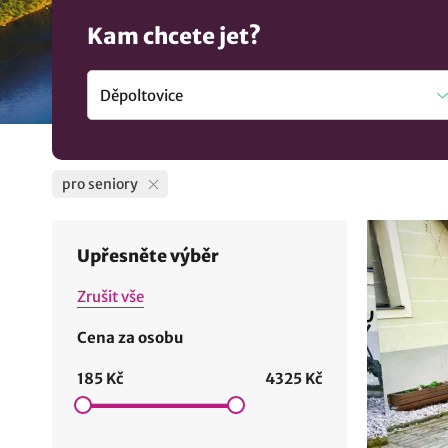
Kam chcete jet?
pro seniory
Upřesněte výběr
Zrušit vše
Cena za osobu
185 Kč
4325 Kč