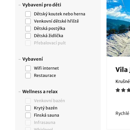
Vybavení pro děti
Dětský koutek nebo herna
Venkovní dětské hřiště
Dětská postýlka
Dětská židlička
Přebalovací pult
Vybavení
Wifi internet
Vila
Restaurace
Krušné
Wellness a relax
Venkovní bazén
Krytý bazén
Rychlé
Finská sauna
Infrasauna
Whirlpool