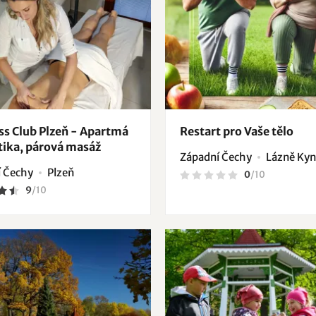
ss Club Plzeň - Apartmá
Restart pro Vaše tělo
ika, párová masáž
Západní Čechy
Lázně Kyn
 Čechy
Plzeň
0
/
10
9
/
10