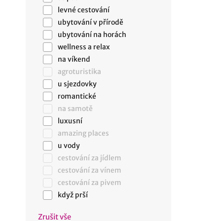
levné cestování
ubytování v přírodě
ubytování na horách
wellness a relax
na víkend
agroturistika
u sjezdovky
romantické
na samotě
luxusní
amazing places
u vody
cestování za jídlem
cestování za vínem
cestování za pivem
když prší
Zrušit vše