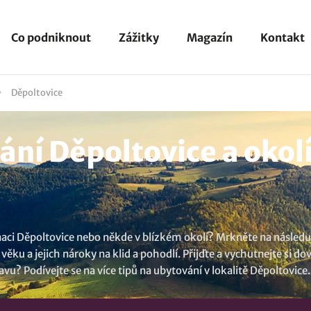
Co podniknout
Zážitky
Magazín
Kontakt
Děpoltovice
ní Děpoltovice a okol
inaci Děpoltovice nebo někde v blízkém okolí? Mrkněte na násled
ku a jejich nároky na klid a pohodlí. Přijďte a vychutnejte si d
vu? Podívejte se na více tipů na
ubytování v lokalitě Děpoltovice
.