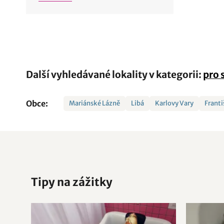
Další vyhledávané lokality v kategorii:
pro 
Obce:
Mariánské Lázně
Libá
Karlovy Vary
Frant
Tipy na zážitky