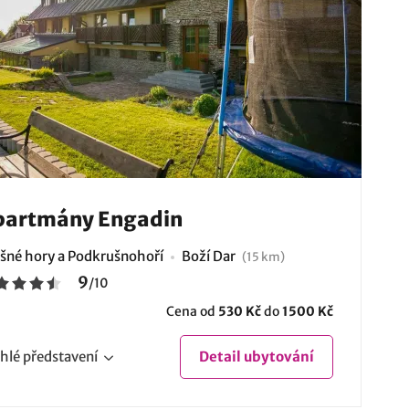
partmány Engadin
šné hory a Podkrušnohoří
Boží Dar
(15 km)
9
/
10
Cena od
530 Kč
do
1500 Kč
hlé
představení
Detail
ubytování