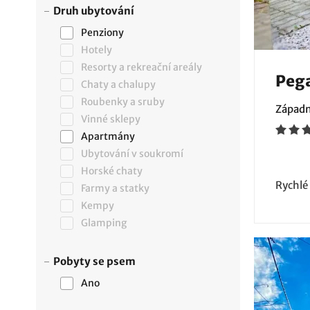
Druh ubytování
Penziony
Hotely
Resorty a rekreační areály
Pega
Chaty a chalupy
Roubenky a sruby
Západn
Vinné sklepy
Apartmány
Ubytování v soukromí
Horské chaty
Rychlé
Farmy a statky
Kempy
Glamping
Pobyty se psem
Ano