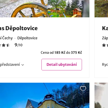
s Děpoltovice
Ka
í Čechy
Děpoltovice
Záp
9
/
10
Cena od
185 Kč
do
375 Kč
představení
Detail
ubytování
Ryc