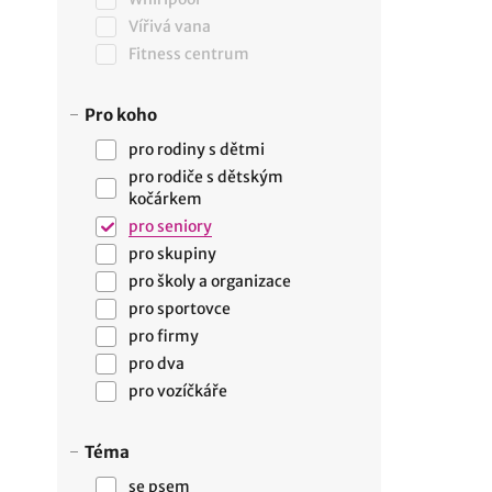
Vířivá vana
Fitness centrum
Pro koho
pro rodiny s dětmi
pro rodiče s dětským
kočárkem
pro seniory
pro skupiny
pro školy a organizace
pro sportovce
pro firmy
pro dva
pro vozíčkáře
Téma
se psem