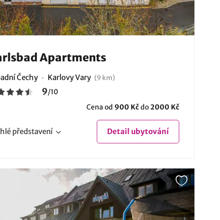
rlsbad Apartments
adní Čechy
Karlovy Vary
(9 km)
9
/
10
Cena od
900 Kč
do
2000 Kč
hlé
představení
Detail
ubytování