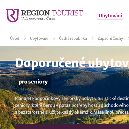
Ubytování
Úvod
Ubytování
Česká republika
Západní Čechy
Doporučené ubytová
pro seniory
Plánujete odpočinkový seniorský pobyt v turistické dest
seniory, které berou v potaz potřeby hostů důchodového vě
a bezstarostně si užijte každý okamžik.Máte jinou předsta