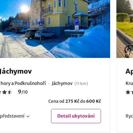
 Jáchymov
A
 hory a Podkrušnohoří
Jáchymov
Kru
(11 km)
9
/
10
Cena od
275 Kč
do
600 Kč
představení
Detail
ubytování
Ryc