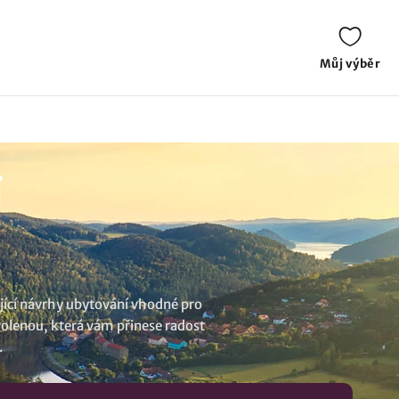
Můj výběr
í
ující návrhy ubytování vhodné pro
ovolenou, která vám přinese radost
.