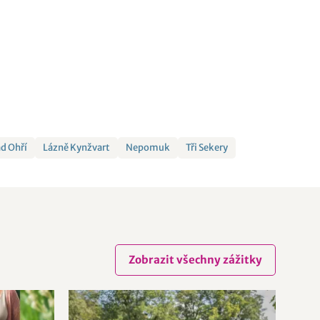
d Ohří
Lázně Kynžvart
Nepomuk
Tři Sekery
Zobrazit všechny zážitky