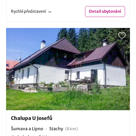
Rychlé
představení
Detail
ubytování
Chalupa U Josefů
Šumava a Lipno
Stachy
(8 km)