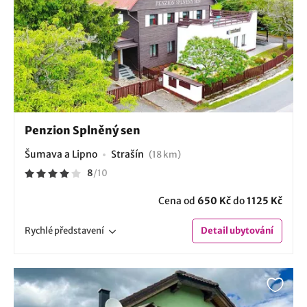
Penzion Splněný sen
Šumava a Lipno
Strašín
(18 km)
8
/
10
Cena od
650 Kč
do
1125 Kč
Rychlé
představení
Detail
ubytování