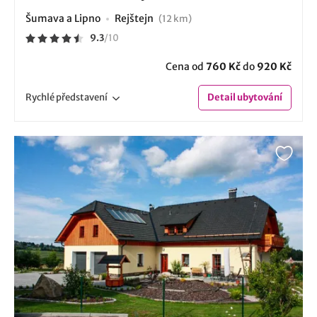
Šumava a Lipno
Rejštejn
(12 km)
9.3
/
10
Cena od
760 Kč
do
920 Kč
Rychlé
představení
Detail
ubytování