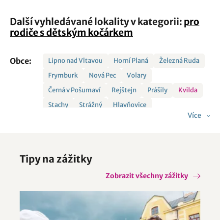
Další vyhledávané lokality v kategorii:
pro
rodiče s dětským kočárkem
Obce:
Lipno nad Vltavou
Horní Planá
Železná Ruda
Frymburk
Nová Pec
Volary
Černá v Pošumaví
Rejštejn
Prášily
Kvilda
Stachy
Strážný
Hlavňovice
Více
Hořice na Šumavě
Chudenín
Loučovice
Strašín
Šumavské Hoštice
Zdíkov
Želnava
Tipy na zážitky
Zobrazit všechny zážitky