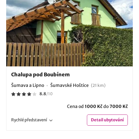
Chalupa pod Boubínem
Šumava a Lipno
Šumavské Hoštice
(21 km)
8.8
/
10
Cena od
1000 Kč
do
7000 Kč
Rychlé
představení
Detail
ubytování