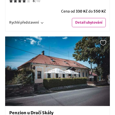
8
/
10
Cena od
330 Kč
do
550 Kč
Rychlé
představení
Detail
ubytování
Penzion u Dračí Skály