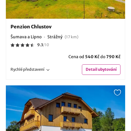
Penzion Chlustov
Šumava a Lipno
Strážný
(17 km)
9.3
/
10
Cena od
540 Kč
do
790 Kč
Rychlé
představení
Detail
ubytování