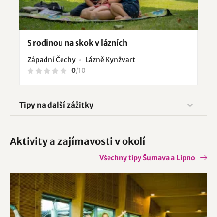
S rodinou na skok v lázních
Západní Čechy
Lázně Kynžvart
0
/
10
Tipy na další zážitky
Aktivity a zajímavosti v okolí
Všechny tipy Šumava a Lipno