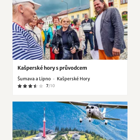
Kašperské hory s průvodcem
Šumava a Lipno
Kašperské Hory
7
/
10