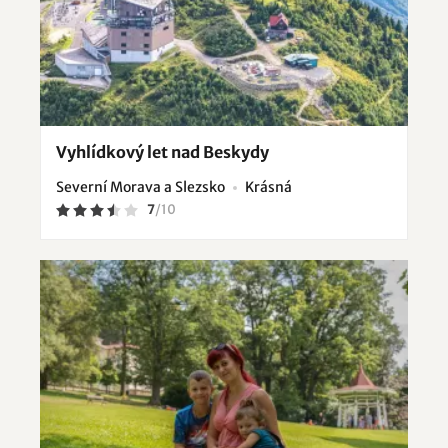
Vyhlídkový let nad Beskydy
Severní Morava a Slezsko
Krásná
7
/
10