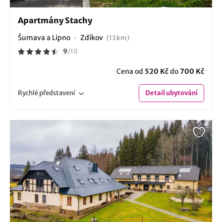
Apartmány Stachy
Šumava a Lipno
Zdíkov
(13 km)
9
/
10
Cena od
520 Kč
do
700 Kč
Rychlé
představení
Detail
ubytování