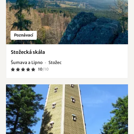
Poznávací
Stožecká skála
Šumava a Lipno
Stožec
10
/
10