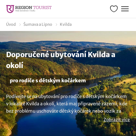
Úvod
Šumava a Lipno
Kvilda
Doporučené ubytování Kvilda a
okolí
pro rodiče s dětským kočárkem
Podívejte se na ubytování pro rodiče s dětským kočárkem
v lokalitě Kvilda a okolí, která maj připravené zázemí, kde
bez problému uschováte dětský kočárek nebo vozík za
kolo. Vychutnejte si pohodlí a bezpečí ubytovacích
Zobrazit více
prostor, které mají pro své hosty i úschovnu na kola a
dětské kočárky. Nenašli jste to co hledáte? Prozkoumejte