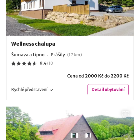
Wellness chalupa
Šumava a Lipno
Prášily
(17 km)
9.4
/
10
Cena od
2000 Kč
do
2200 Kč
Rychlé
představení
Detail
ubytování