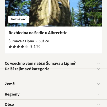
Poznávací
Rozhledna na Sedle u Albrechtic
Šumava a Lipno
Sušice
8.5
/
10
Co všechno vám nabízí Šumava a Lipno?
Další zajímavé kategorie
Země
Regiony
Obce