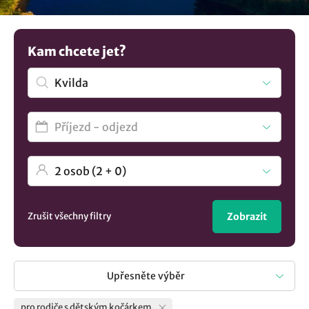
další tipy na
ubytování v lokalitě Kvilda
..
Kam chcete jet?
Zrušit všechny filtry
Zobrazit
Upřesněte výběr
pro rodiče s dětským kočárkem