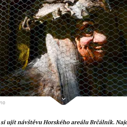
/
10
si ujít návštěvu Horského areálu Brčálník. Naj