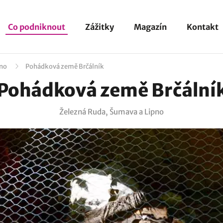
Co podniknout
Zážitky
Magazín
Kontakt
pno
Pohádková země Brčálník
Pohádková země Brčální
Železná Ruda, Šumava a Lipno