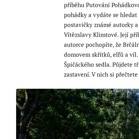
příběhu Putování Pohádkov
pohádky a vydáte se hledat 
postavičky známé autorky a
Vítězslavy Klimtové. Její př
autorce pochopíte, že Brčáln
domovem skřítků, elfů a víl
Špičáckého sedla. Půjdete tř
zastavení. V nich si přečte