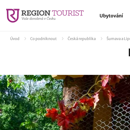
Ubytování
Úvod
Co podniknout
Česká republika
Šumava a Li