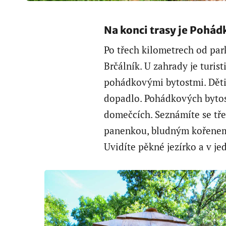
Na konci trasy je Pohád
Po třech kilometrech od pa
Brčálník. U zahrady je turist
pohádkovými bytostmi. Děti 
dopadlo. Pohádkových bytost
domečcích. Seznámíte se tř
panenkou, bludným kořenem
Uvidíte pěkné jezírko a v j