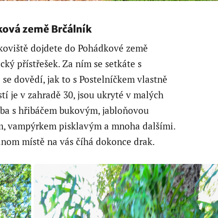
ková země Brčálník
rkoviště dojdete do Pohádkové země
ický přístřešek. Za ním se setkáte s
se dovědí, jak to s Postelníčkem vlastně
í je v zahradě 30, jsou ukryté v malých
eba s hřibáčem bukovým, jabloňovou
, vampýrkem pisklavým a mnoha dalšími.
ednom místě na vás číhá dokonce drak.