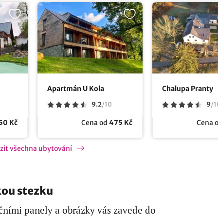
Apartmán U Kola
Chalupa Pranty
9.2
/
10
9
/
1
50 Kč
Cena od
475 Kč
Cena 
zit všechna ubytování
kou stezku
čními panely a obrázky vás zavede do