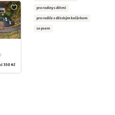
pro rodiny s dětmi
pro rodiče s dětským kočárkem
se psem
0
od
350 Kč