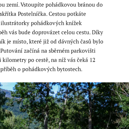
ou zemí. Vstoupíte pohádkovou bránou do
skřítka Postelníčka. Cestou potkáte
 ilustrátorky pohádkových knížek
íběh vás bude doprovázet celou cestu. Díky
ík je místo, které již od dávných časů bylo
. Putování začíná na sběrném parkovišti
i kilometry po cestě, na níž vás čeká 12
te příběh o pohádkových bytostech.