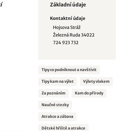
í
Základní údaje
Kontaktní údaje
Hojsova Stráž
Železná Ruda 34022
724 923 732
Tipy co podniknout a navštívit
Tipy kam na výlet
Výlety vlakem
Za poznáním
Kam do přírody
Naučné stezky
Atrakce a zábava
Dětské hřiště a atrakce