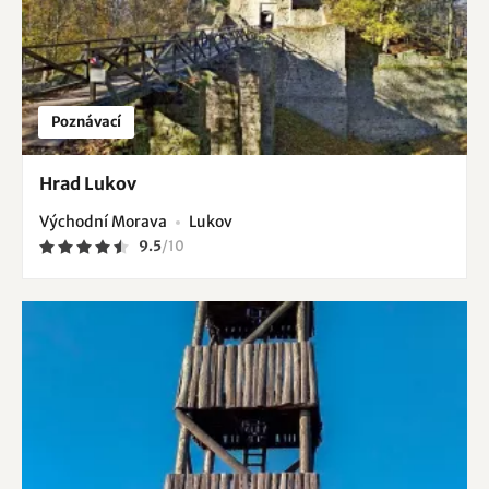
Poznávací
Hrad Lukov
Východní Morava
Lukov
9.5
/
10