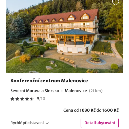
Konferenční centrum Malenovice
Severní Morava a Slezsko
Malenovice
(21 km)
9
/
10
Cena od
1030 Kč
do
1600 Kč
Rychlé
představení
Detail
ubytování