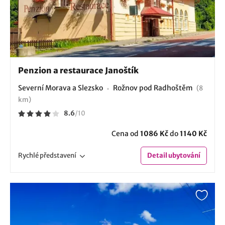
Penzion a restaurace Janoštík
Severní Morava a Slezsko
Rožnov pod Radhoštěm
(8
km)
8.6
/
10
Cena od
1086 Kč
do
1140 Kč
Rychlé
představení
Detail
ubytování