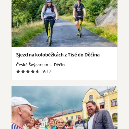
Sjezd na koloběžkách z Tisé do Děčína
České Švýcarsko
Děčín
9
/
10