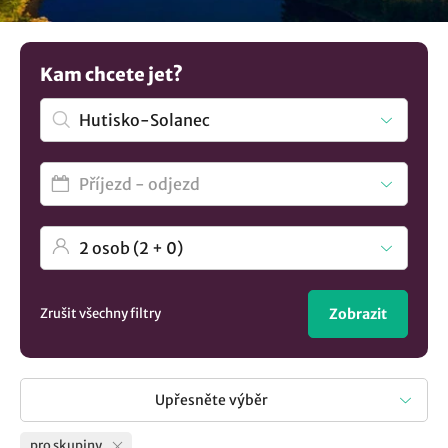
jste prostě skupina přátel, která si chce užít společně
příjemné chvíle. Máme pro vás připravený velký výběr.
Máte jinou představu? Podívejte se na více tipů na
Kam chcete jet?
ubytování v lokalitě Hutisko-Solanec
..
Zrušit všechny filtry
Zobrazit
Upřesněte výběr
pro skupiny