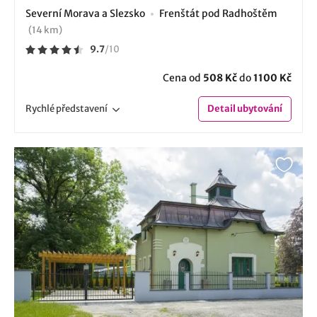
Severní Morava a Slezsko
Frenštát pod Radhoštěm
(14 km)
9.7
/
10
Cena od
508 Kč
do
1100 Kč
Rychlé
představení
Detail
ubytování