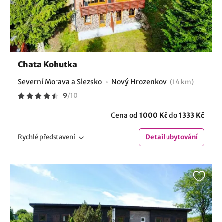
Chata Kohutka
Severní Morava a Slezsko
Nový Hrozenkov
(14 km)
9
/
10
Cena od
1000 Kč
do
1333 Kč
Rychlé
představení
Detail
ubytování