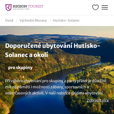
Úvod
Východní Morava
Hutisko-Solanec
Doporučené ubytování Hutisko-
Solanec a okolí
pro skupiny
Při výběru ubytování pro skupiny a party přátel je důležité
mít na paměti i možnosti zábavy, sportovních a
volnočasových aktivit. V naší nabídce najdete ubytování
pro 15, 20, 30, 40, 50, 80, 100 a samozřejmě i více osob v
Zobrazit více
okolí obce Hutisko-Solanec. Nezáleží na tom, zda
plánujete firemní akci, teambuilding, oslavu, párty nebo