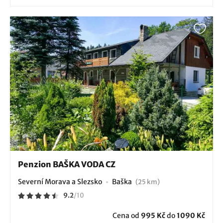
Penzion BAŠKA VODA CZ
Severní Morava a Slezsko
Baška
(25 km)
9.2
/
10
Cena od
995 Kč
do
1090 Kč