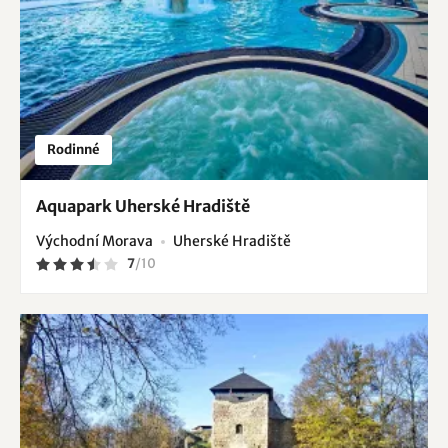
Rodinné
Aquapark Uherské Hradiště
Východní Morava
Uherské Hradiště
7
/
10