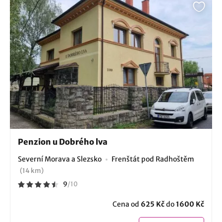
Penzion u Dobrého lva
Severní Morava a Slezsko
Frenštát pod Radhoštěm
(14 km)
9
/
10
Cena od
625 Kč
do
1600 Kč