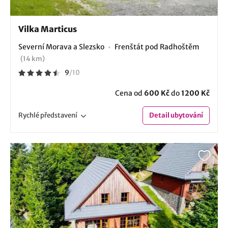
Vilka Marticus
Severní Morava a Slezsko
Frenštát pod Radhoštěm
(14 km)
9
/
10
Cena od
600 Kč
do
1200 Kč
Rychlé
představení
Detail
ubytování