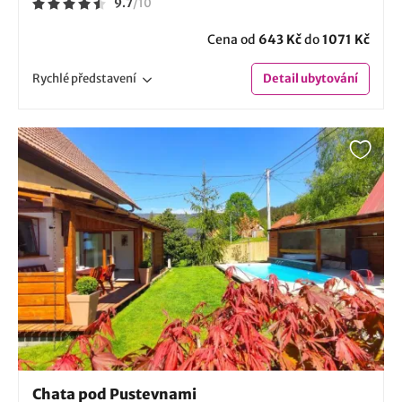
9.7
/
10
Cena od
643 Kč
do
1071 Kč
Rychlé
představení
Detail
ubytování
Chata pod Pustevnami