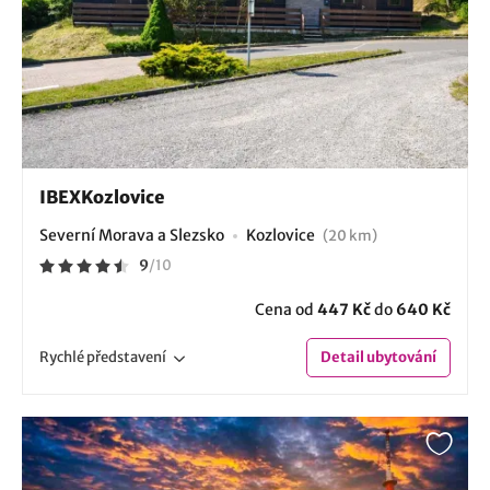
IBEXKozlovice
Severní Morava a Slezsko
Kozlovice
(20 km)
9
/
10
Cena od
447 Kč
do
640 Kč
Rychlé
představení
Detail
ubytování