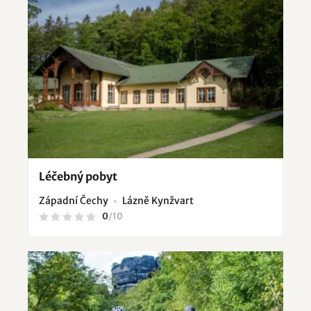
Léčebný pobyt
Západní Čechy
Lázně Kynžvart
0
/
10