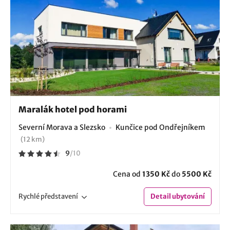
Maralák hotel pod horami
Severní Morava a Slezsko
Kunčice pod Ondřejníkem
(12 km)
9
/
10
Cena od
1350 Kč
do
5500 Kč
Rychlé
představení
Detail
ubytování