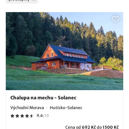
Chalupa na mechu - Solanec
Východní Morava
Hutisko-Solanec
9.6
/
10
Cena od
692 Kč
do
1500 Kč