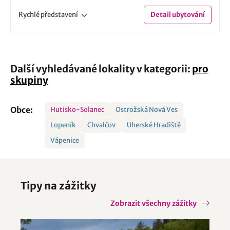
Rychlé
představení
Detail
ubytování
Další vyhledávané lokality v kategorii:
pro
skupiny
Obce:
Hutisko-Solanec
Ostrožská Nová Ves
Lopeník
Chvalčov
Uherské Hradiště
Vápenice
Tipy na zážitky
Zobrazit všechny zážitky