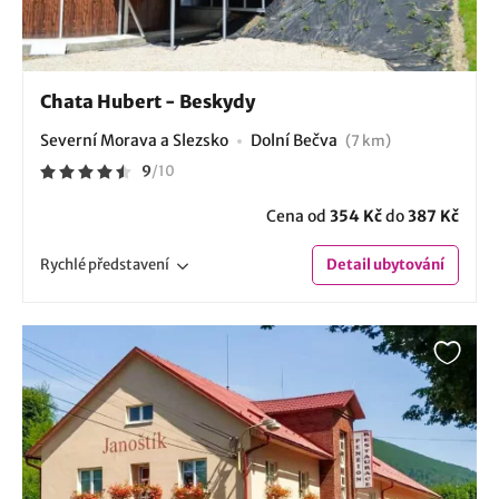
Chata Hubert - Beskydy
Severní Morava a Slezsko
Dolní Bečva
(7 km)
9
/
10
Cena od
354 Kč
do
387 Kč
Rychlé
představení
Detail
ubytování