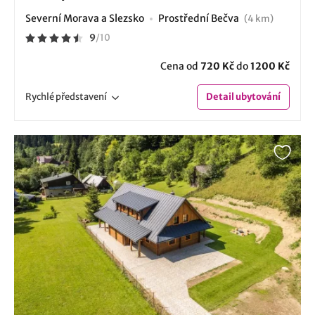
Severní Morava a Slezsko
Prostřední Bečva
(4 km)
9
/
10
Cena od
720 Kč
do
1200 Kč
Rychlé
představení
Detail
ubytování