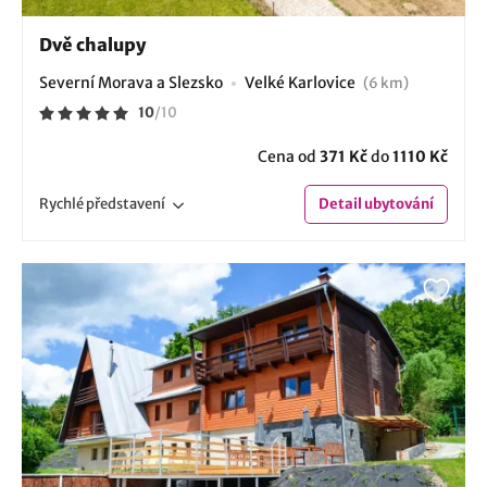
Dvě chalupy
Severní Morava a Slezsko
Velké Karlovice
(6 km)
10
/
10
Cena od
371 Kč
do
1110 Kč
Rychlé
představení
Detail
ubytování