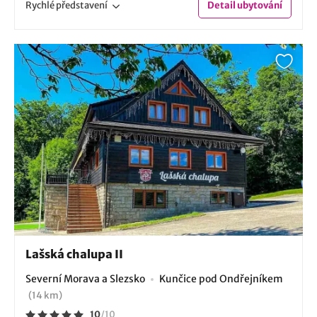
Rychlé
představení
Detail
ubytování
Lašská chalupa II
Severní Morava a Slezsko
Kunčice pod Ondřejníkem
(14 km)
10
/
10