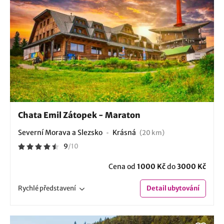
Chata Emil Zátopek - Maraton
Severní Morava a Slezsko
Krásná
(20 km)
9
/
10
Cena od
1000 Kč
do
3000 Kč
Rychlé
představení
Detail
ubytování