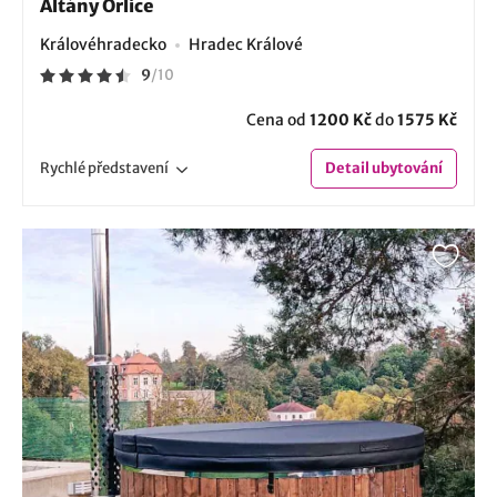
Altány Orlice
Královéhradecko
Hradec Králové
9
/
10
Cena od
1200 Kč
do
1575 Kč
Rychlé
představení
Detail
ubytování