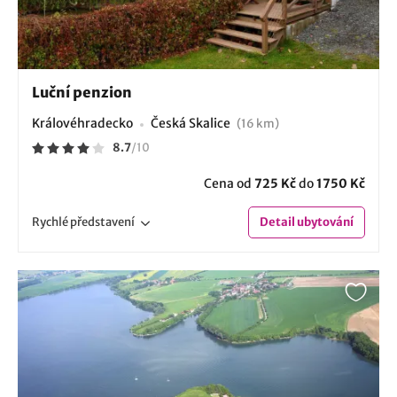
Luční penzion
Královéhradecko
Česká Skalice
(16 km)
8.7
/
10
Cena od
725 Kč
do
1750 Kč
Rychlé
představení
Detail
ubytování