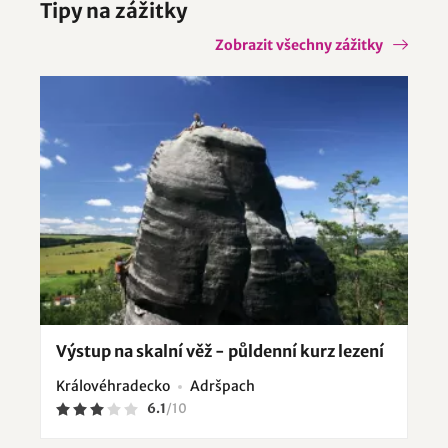
Tipy na zážitky
Zobrazit všechny zážitky
Výstup na skalní věž - půldenní kurz lezení
Královéhradecko
Adršpach
6.1
/
10