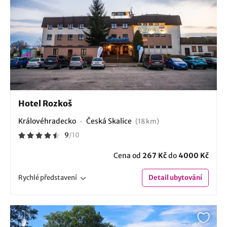
Hotel Rozkoš
Královéhradecko
Česká Skalice
(18 km)
9
/
10
Cena od
267 Kč
do
4000 Kč
Rychlé
představení
Detail
ubytování