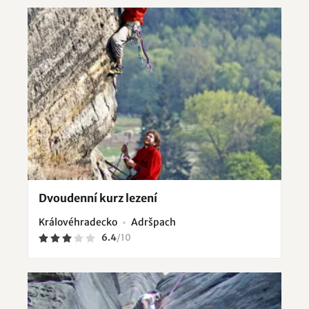
Dvoudenní kurz lezení
Královéhradecko
Adršpach
6.4
/
10