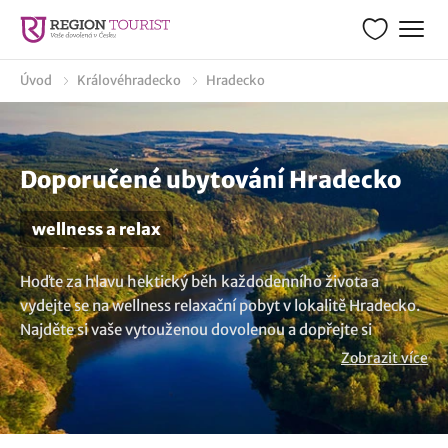
Úvod
Královéhradecko
Hradecko
Doporučené ubytování Hradecko
wellness a relax
Hoďte za hlavu hektický běh každodenního života a
vydejte se na wellness relaxační pobyt v lokalitě Hradecko.
Najděte si vaše vytouženou dovolenou a dopřejte si
odpočinku v podobě masáží, wellness procedur nebo
Zobrazit více
relaxu ve vířivce či v sauně. Vyberte si vhodné ubytování a
užijte si okouzlující chvíle ve wellness centru. Koukněte na
nabízené wellness hotely a penziony. Jistě si vyberte