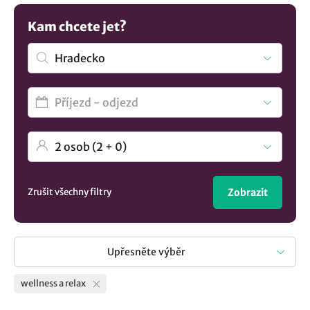
některé z nabízených pobytových balíčků. Máte jinou
představu? Zde je více
ubytování v lokalitě Hradecko
..
Kam chcete jet?
Zrušit všechny filtry
Zobrazit
Upřesněte výběr
wellness a relax