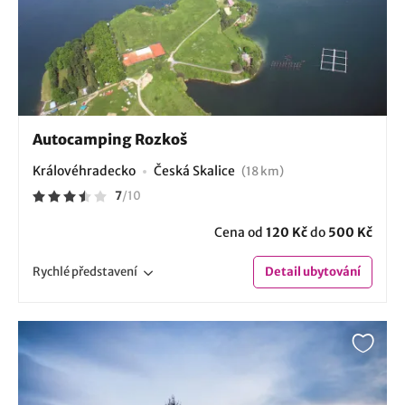
Autocamping Rozkoš
Královéhradecko
Česká Skalice
(18 km)
7
/
10
Cena od
120 Kč
do
500 Kč
Rychlé
představení
Detail
ubytování