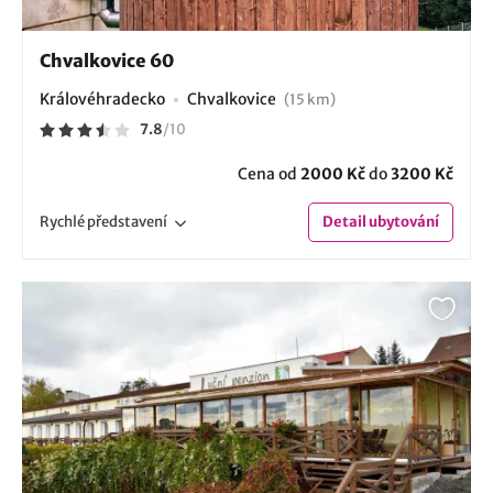
Chvalkovice 60
Královéhradecko
Chvalkovice
(15 km)
7.8
/
10
Cena od
2000 Kč
do
3200 Kč
Rychlé
představení
Detail
ubytování