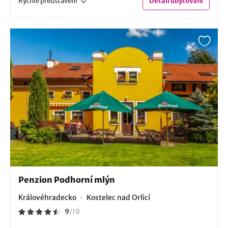
Rychlé
představení
Detail
ubytování
Penzion Podhorní mlýn
Královéhradecko
Kostelec nad Orlicí
9
/
10