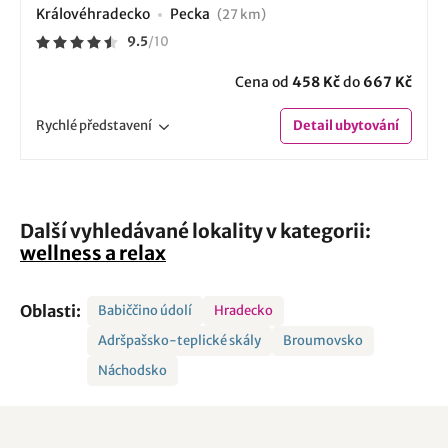
Královéhradecko
Pecka
(27 km)
9.5
/
10
Cena od
458 Kč
do
667 Kč
Rychlé
představení
Detail
ubytování
Další vyhledávané lokality v kategorii:
wellness a relax
Oblasti:
Babiččino údolí
Hradecko
Adršpašsko-teplické skály
Broumovsko
Náchodsko