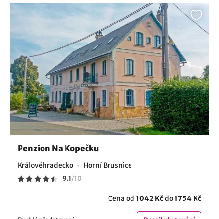
Penzion Na Kopečku
Královéhradecko
Horní Brusnice
9.1
/
10
Cena od
1042 Kč
do
1754 Kč