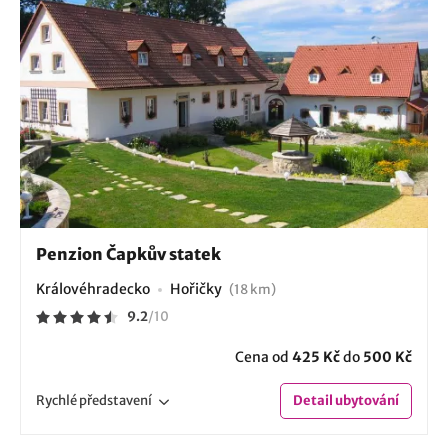
Penzion Čapkův statek
Královéhradecko
Hořičky
(18 km)
9.2
/
10
Cena od
425 Kč
do
500 Kč
Rychlé
představení
Detail
ubytování