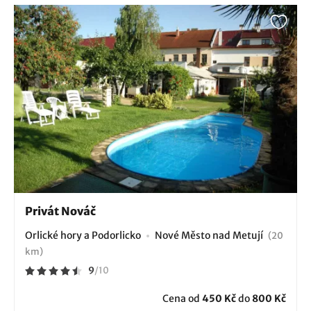
Privát Nováč
Orlické hory a Podorlicko
Nové Město nad Metují
(20
km)
9
/
10
Cena od
450 Kč
do
800 Kč