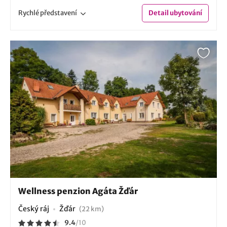
Rychlé
představení
Detail
ubytování
Wellness penzion Agáta Žďár
Český ráj
Žďár
(22 km)
9.4
/
10