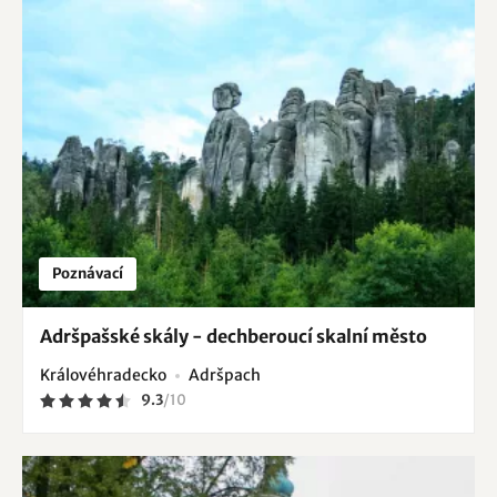
Poznávací
Adršpašské skály - dechberoucí skalní město
Královéhradecko
Adršpach
9.3
/
10