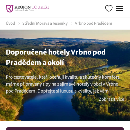
Úvod
Střední Morava a Jeseníky
Vrbno pod Pradědem
Doporučené hotely Vrbno pod
Pradědem a okolí
Pro cestovatele, kteří oceňují kvalitu a skutečný komfort,
máme připraveny tipy na zajímavé hotely v obci v Vrbno
pod Pradědem. Dopřejte si luxusu a kvality, jež vám
dopřeje hotel, kde oceníte služby na vysoké úrovni a
Zobrazit více
výbornou kuchyni. A pokud si chcete skutečně odpočinout,
zkuste wellnes, které mají v nabídce různé hotely v
širokém okolí destinace v Vrbno pod Pradědem. Tak na nic
nečekejte a projděte si naši nabídku. Určitě si vyberete.