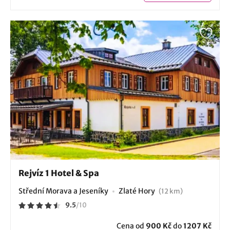
Rejvíz 1 Hotel & Spa
Střední Morava a Jeseníky
Zlaté Hory
(12 km)
9.5
/
10
Cena od
900 Kč
do
1207 Kč