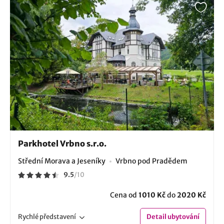
Parkhotel Vrbno s.r.o.
Střední Morava a Jeseníky
Vrbno pod Pradědem
9.5
/
10
Cena od
1010 Kč
do
2020 Kč
Rychlé
představení
Detail
ubytování