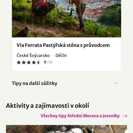
Via Ferrata Pastýřská stěna s průvodcem
České Švýcarsko
Děčín
9
/
10
Tipy na další zážitky
Aktivity a zajímavosti v okolí
Všechny tipy Střední Morava a Jeseníky