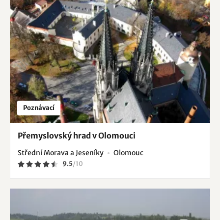
Poznávací
Přemyslovský hrad v Olomouci
Střední Morava a Jeseníky
Olomouc
9.5
/
10