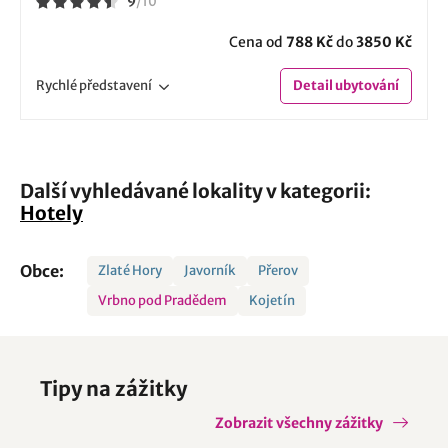
9
/
10
Cena od
788 Kč
do
3850 Kč
Rychlé
představení
Detail
ubytování
Další vyhledávané lokality v kategorii:
Hotely
Obce:
Zlaté Hory
Javorník
Přerov
Vrbno pod Pradědem
Kojetín
Tipy na zážitky
Zobrazit všechny zážitky