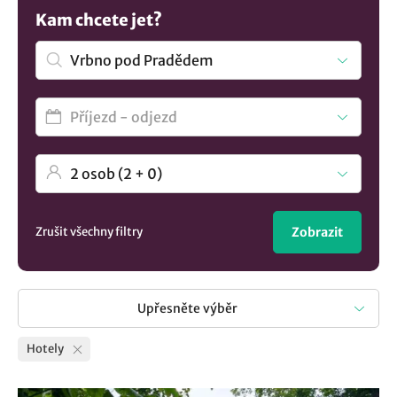
Nevybrali jste si? Mrkněte na všechna
ubytování v lokalitě
Kam chcete jet?
Vrbno pod Pradědem
.
Zrušit všechny filtry
Zobrazit
Upřesněte výběr
Hotely