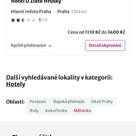
Hotel U Zlaté Hrušky
Hlavní město Praha
Praha
(30 km)
5
/
10
Cena od
1110 Kč
do
3400 Kč
Rychlé
představení
Detail
ubytování
Další vyhledávané lokality v kategorii:
Hotely
Oblasti:
Posázaví
Slapská přehrada
Okolí Prahy
Brdy
Kokořínsko
Mělnicko