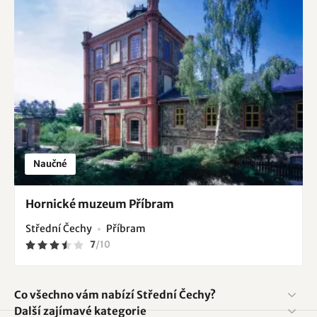
Naučné
Hornické muzeum Příbram
Střední Čechy
Příbram
7
/
10
Co všechno vám nabízí Střední Čechy?
Další zajímavé kategorie