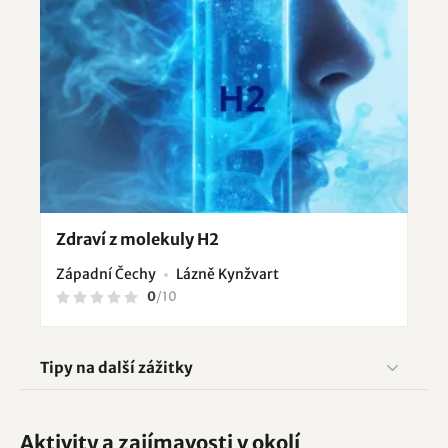
Zdraví z molekuly H2
Západní Čechy
Lázně Kynžvart
0
/
10
Tipy na další zážitky
Aktivity a zajímavosti v okolí