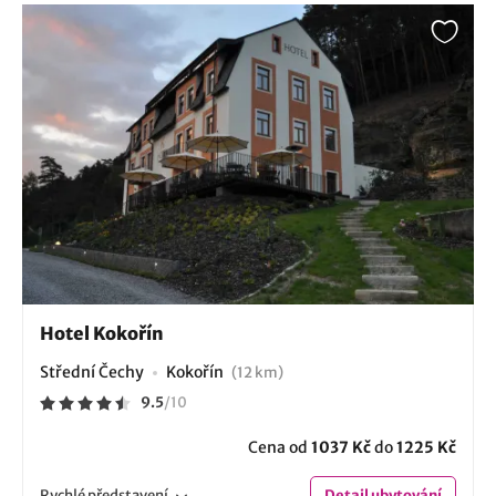
Hotel Kokořín
Střední Čechy
Kokořín
(12 km)
9.5
/
10
Cena od
1037 Kč
do
1225 Kč
Rychlé
představení
Detail
ubytování