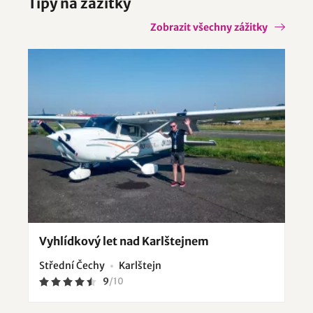
Tipy na zážitky
Zobrazit všechny zážitky
Vyhlídkový let nad Karlštejnem
Střední Čechy
Karlštejn
9
/
10