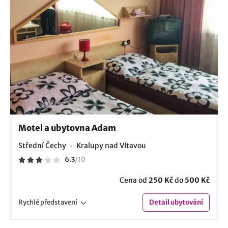
Motel a ubytovna Adam
Střední Čechy
Kralupy nad Vltavou
6.3
/
10
Cena od
250 Kč
do
500 Kč
Rychlé
představení
Detail
ubytování