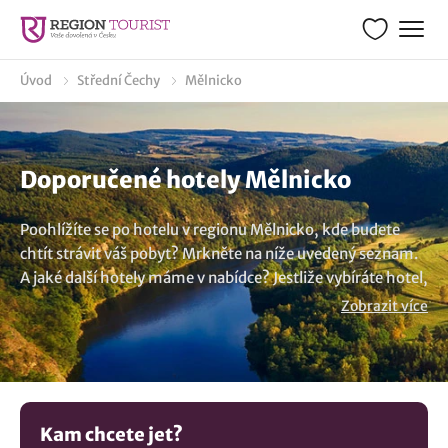
Úvod
Střední Čechy
Mělnicko
Doporučené hotely Mělnicko
Poohlížíte se po hotelu v regionu Mělnicko, kde budete
chtít strávit váš pobyt? Mrkněte na níže uvedený seznam.
A jaké další hotely máme v nabídce? Jestliže vybíráte hotel,
který bude synonymem klidu a relaxace, vyberte si
Zobrazit více
wellness hotel a dopřejte si odpočinek v bazénu, vířivce
nebo sauně. Nebo si naopak můžete vybrat luxusní hotel,
který vás okouzlí svým prostředím a vysokým standardem
vybavení. A v neposlední řadě si dopřejte gastronomického
zážitku. Chcete vidět více nabídek? Porozhlédněte se po
Kam chcete jet?
ubytování v lokalitě Mělnicko
..