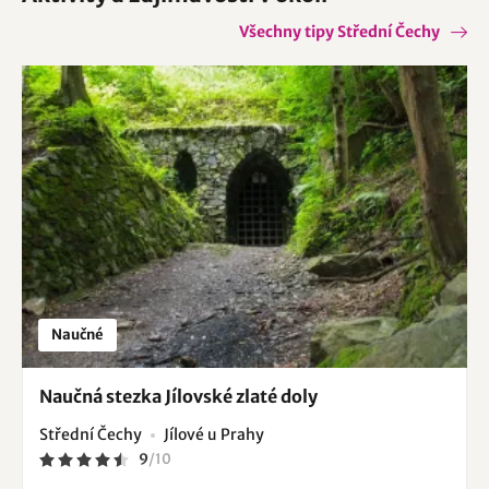
Všechny tipy Střední Čechy
Naučné
Naučná stezka Jílovské zlaté doly
Střední Čechy
Jílové u Prahy
9
/
10