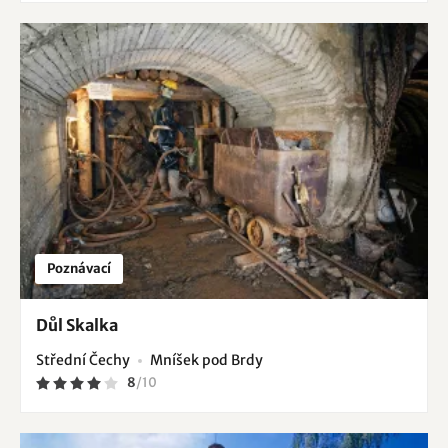
Poznávací
Důl Skalka
Střední Čechy
Mníšek pod Brdy
8
/
10