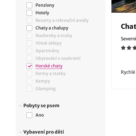
Penziony
Hotely
Resorty a rekreační areály
Chat
Chaty a chalupy
Roubenky a sruby
Severn
Vinné sklepy
Apartmány
Ubytování v soukromí
Horské chaty
Rychlé
Farmy a statky
Kempy
Glamping
Pobyty se psem
Ano
Vybavení pro děti