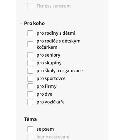
Fitness centrum
Pro koho
pro rodiny s dětmi
pro rodiče s dětským
kočárkem
pro seniory
pro skupiny
pro školy a organizace
pro sportovce
pro firmy
pro dva
pro vozíčkáře
Téma
se psem
levné cestování