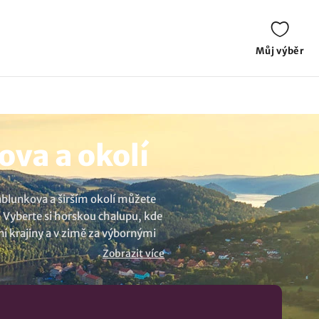
Můj výběr
va a okolí
Jablunkova a širším okolí můžete
. Vyberte si horskou chalupu, kde
ní krajiny a v zimě za výbornými
nabídku
ubytování v lokalitě Mosty
Zobrazit více