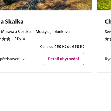
a Skalka
Ch
í Morava a Slezsko
Mosty u Jablunkova
Sev
10
/
10
Cena od
450 Kč
do
650 Kč
představení
Detail
ubytování
Ryc