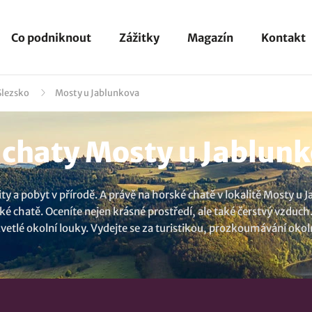
Co podniknout
Zážitky
Magazín
Kontakt
Slezsko
Mosty u Jablunkova
chaty Mosty u Jablunko
y a pobyt v přírodě. A právě na horské chatě v lokalitě Mosty u 
ké chatě. Oceníte nejen krásné prostředí, ale také čerstvý vzduch
vetlé okolní louky. Vydejte se za turistikou, prozkoumávání okol
né přírodě. Nemůžete najít, co hledáte? Projděte si celou naši 