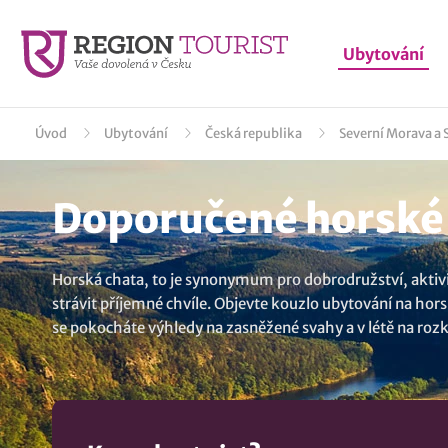
Ubytování
Úvod
Ubytování
Česká republika
Severní Morava a 
Doporučené horské 
Horská chata, to je synonymum pro dobrodružství, aktivit
strávit příjemné chvíle. Objevte kouzlo ubytování na hors
se pokocháte výhledy na zasněžené svahy a v létě na rozk
možnostmi lyžování. Zažijte jedinečné momenty v překrás
u Jablunkova
..