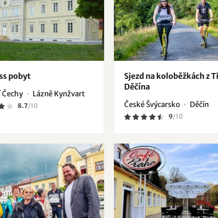
ss pobyt
Sjezd na koloběžkách z T
Děčína
 Čechy
Lázně Kynžvart
České Švýcarsko
Děčín
8.7
/
10
9
/
10