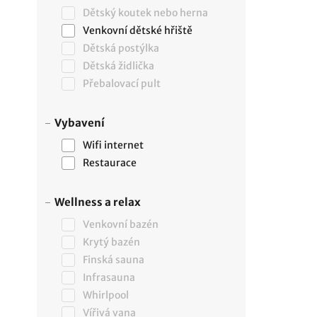
Dětský koutek nebo herna
Venkovní dětské hřiště
Dětská postýlka
Dětská židlička
Přebalovací pult
Vybavení
Wifi internet
Restaurace
Wellness a relax
Venkovní bazén
Krytý bazén
Finská sauna
Infrasauna
Whirlpool
Vířivá vana