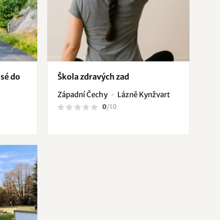
isé do
Škola zdravých zad
Západní Čechy
Lázně Kynžvart
0
/
10