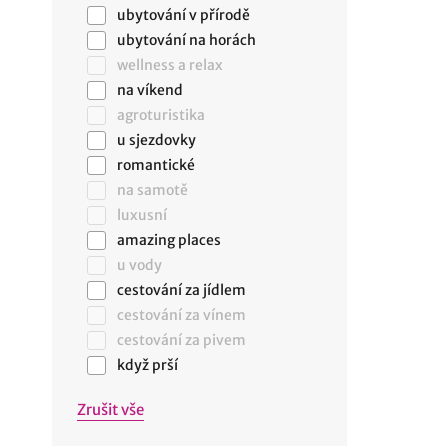
ubytování v přírodě
ubytování na horách
wellness a relax
na víkend
agroturistika
u sjezdovky
romantické
na samotě
luxusní
amazing places
u vody
cestování za jídlem
cestování za vínem
cestování za pivem
když prší
Zrušit vše