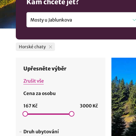
Kam chcete jet?
Horské chaty
Upřesněte výběr
Zrušit vše
Cena za osobu
167 Kč
3000 Kč
Druh ubytování