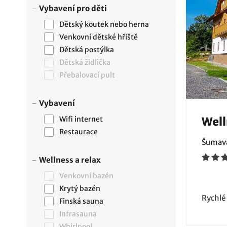
Vybavení pro děti
Dětský koutek nebo herna
Venkovní dětské hřiště
Dětská postýlka
Dětská židlička
Přebalovací pult
Vybavení
Wifi internet
Well
Restaurace
Šumava
Wellness a relax
Venkovní bazén
Krytý bazén
Rychlé
Finská sauna
Infrasauna
Whirlpool