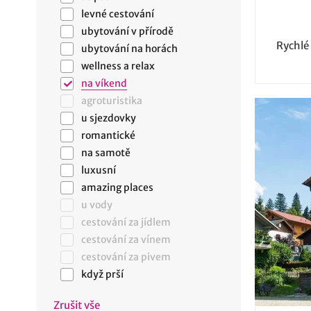
levné cestování
ubytování v přírodě
Rychlé
ubytování na horách
wellness a relax
na víkend
agroturistika
u sjezdovky
romantické
na samotě
luxusní
amazing places
u vody
cestování za jídlem
cestování za vínem
cestování za pivem
když prší
Zrušit vše