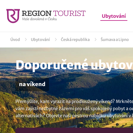
Ubytování
Úvod
Ubytování
Česká republika
Šumava a Lipno
Doporučené ubytová
na víkend
Přemýšlíte, kam vyrazit na prodloužený víkend? Mrkněte 
vám zajistí nezbytné zázemí pro váš spokojený pobyt a od
alternativách? Objevte naši pestrou nabídku
ubytování v 