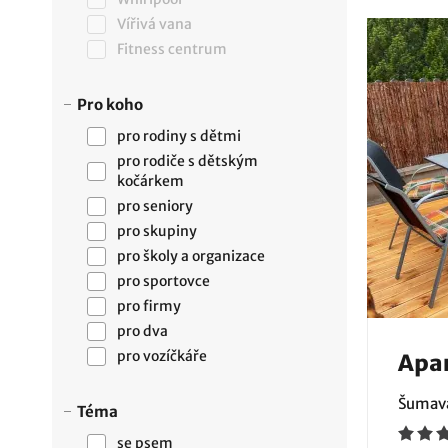
Vířivá vana
Fitness centrum
Pro koho
pro rodiny s dětmi
pro rodiče s dětským
kočárkem
pro seniory
pro skupiny
pro školy a organizace
pro sportovce
pro firmy
pro dva
pro vozíčkáře
Apa
Šumava
Téma
se psem