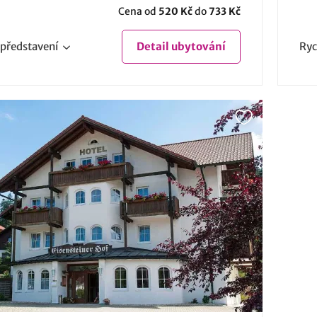
Cena od
520 Kč
do
733 Kč
představení
Detail
ubytování
Ryc