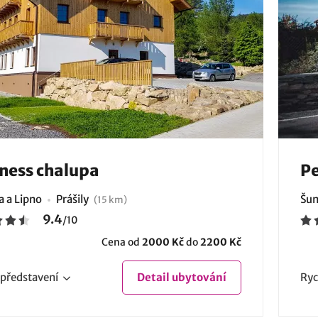
ness chalupa
Pe
 a Lipno
Prášily
Šum
(15 km)
9.4
/
10
Cena od
2000 Kč
do
2200 Kč
představení
Detail
ubytování
Ryc