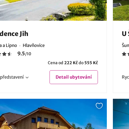
dence Jih
U 
 a Lipno
Hlavňovice
Šum
9.5
/
10
Cena od
222 Kč
do
555 Kč
představení
Detail
ubytování
Ryc