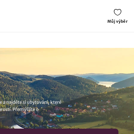
Můj výběr
a najděte si ubytování, které
rostí. Přemýšlíte o