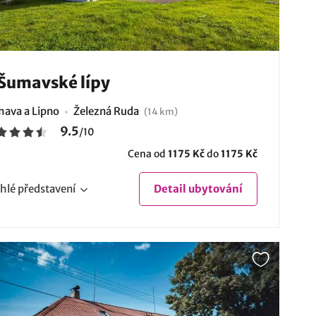
Šumavské lípy
ava a Lipno
Železná Ruda
(14 km)
9.5
/
10
Cena od
1175 Kč
do
1175 Kč
hlé
představení
Detail
ubytování