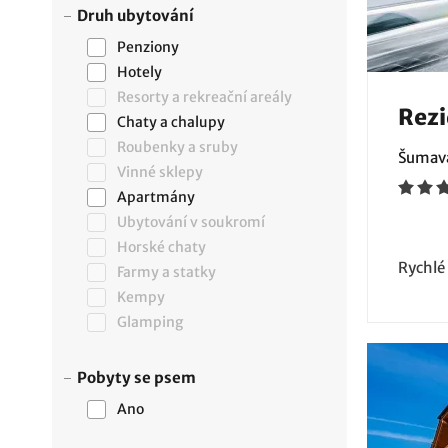
Druh ubytování
Penziony
Hotely
Resorty a rekreační areály
Rezi
Chaty a chalupy
Roubenky a sruby
Šumava
Vinné sklepy
Apartmány
Ubytování v soukromí
Horské chaty
Rychlé
Farmy a statky
Kempy
Glamping
Pobyty se psem
Ano