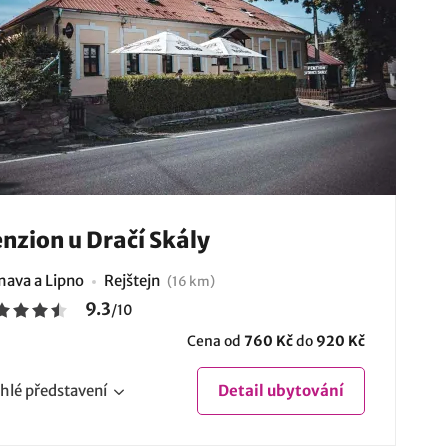
nzion u Dračí Skály
ava a Lipno
Rejštejn
(16 km)
9.3
/
10
Cena od
760 Kč
do
920 Kč
hlé
představení
Detail
ubytování