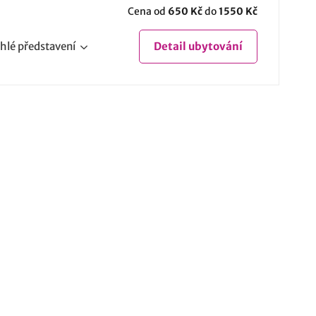
Cena od
650 Kč
do
1550 Kč
hlé
představení
Detail
ubytování