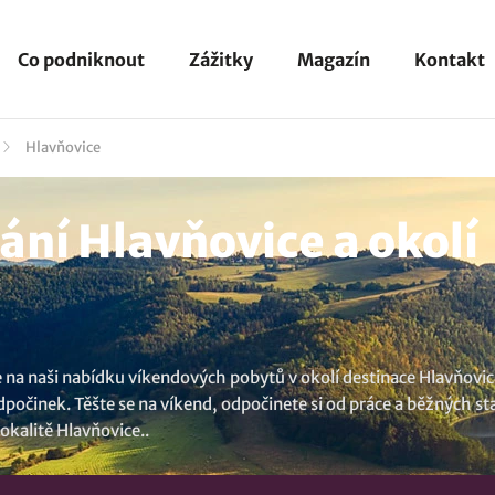
Co podniknout
Zážitky
Magazín
Kontakt
Hlavňovice
ní Hlavňovice a okolí
na naši nabídku víkendových pobytů v okolí destinace Hlavňovice 
počinek. Těšte se na víkend, odpočinete si od práce a běžných sta
lokalitě Hlavňovice
..