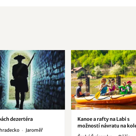
pách dezertéra
Kanoe a rafty na Labi s
možností návratu na kol
éhradecko
Jaroměř