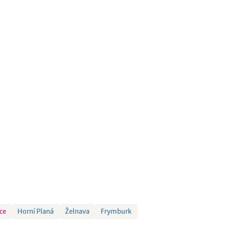
ce
Horní Planá
Želnava
Frymburk