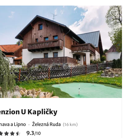
nzion U Kapličky
ava a Lipno
Železná Ruda
(16 km)
9.3
/
10