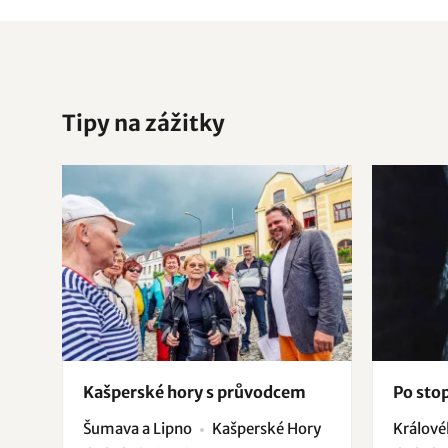
Tipy na zážitky
Kašperské hory s průvodcem
Po sto
Šumava a Lipno
Kašperské Hory
Králov