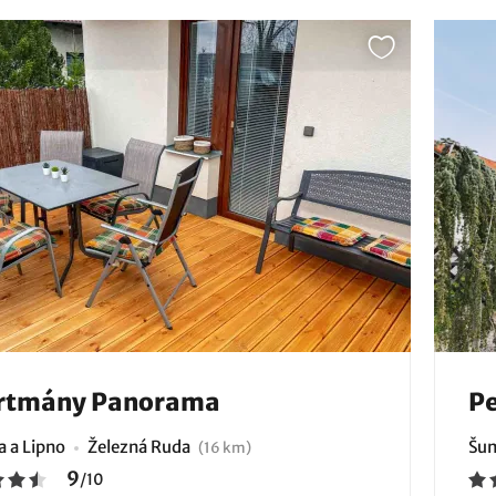
rtmány Panorama
Pe
 a Lipno
Železná Ruda
Šum
(16 km)
9
/
10