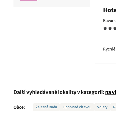
Hote
Bavors
Rychlé
Další vyhledávané lokality v kategorii:
na v
Obce:
Železná Ruda
Lipno nad Vltavou
Volary
R