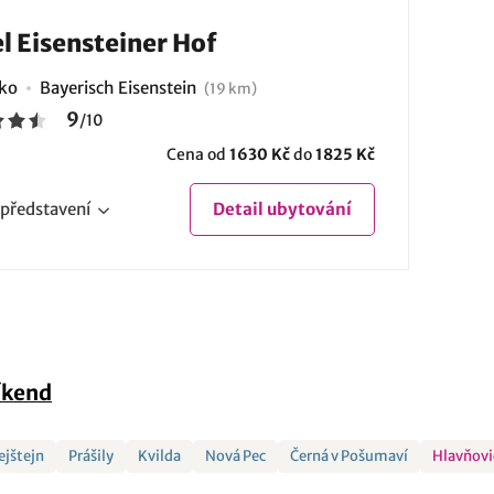
l Eisensteiner Hof
ko
Bayerisch Eisenstein
(19 km)
9
/
10
Cena od
1630 Kč
do
1825 Kč
představení
Detail
ubytování
íkend
ejštejn
Prášily
Kvilda
Nová Pec
Černá v Pošumaví
Hlavňovi