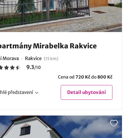
artmány Mirabelka Rakvice
ní Morava
Rakvice
(15 km)
9.3
/
10
Cena od
720 Kč
do
800 Kč
hlé
představení
Detail
ubytování