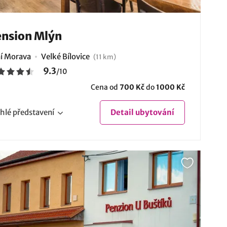
nsion Mlýn
ní Morava
Velké Bílovice
(11 km)
9.3
/
10
Cena od
700 Kč
do
1000 Kč
hlé
představení
Detail
ubytování