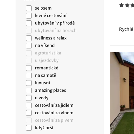
se psem
levné cestování
ubytování v přírodě
Rychlé
ubytování na horách
wellness a relax
na víkend
agroturistika
u sjezdovky
romantické
na samotě
luxusní
amazing places
u vody
cestování za jídlem
cestování za vínem
cestování za pivem
když prší