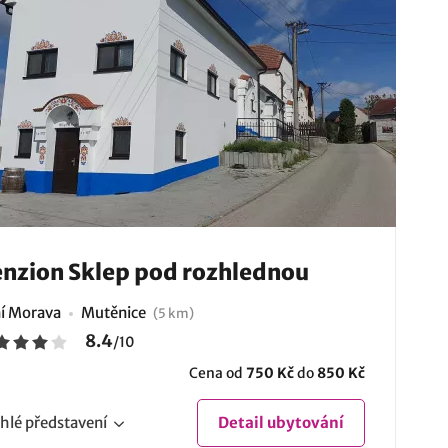
nzion Sklep pod rozhlednou
ní Morava
Mutěnice
(5 km)
8.4
/
10
Cena od
750 Kč
do
850 Kč
hlé
představení
Detail
ubytování