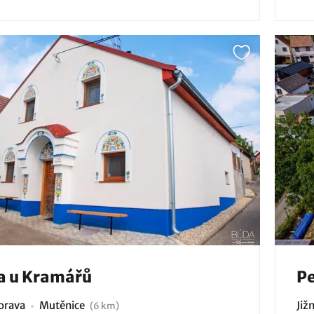
a u Kramářů
Pe
Morava
Mutěnice
Již
(6 km)