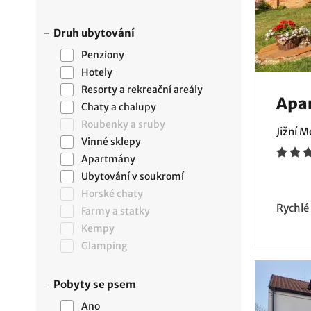
Druh ubytování
Penziony
Hotely
Resorty a rekreační areály
Apa
Chaty a chalupy
Roubenky a sruby
Jižní 
Vinné sklepy
Apartmány
Ubytování v soukromí
Horské chaty
Rychlé
Farmy a statky
Kempy
Glamping
Pobyty se psem
Ano