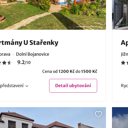
rtmány U Stařenky
Ap
Morava
Dolní Bojanovice
Již
9.2
/
10
Cena od
1200 Kč
do
1500 Kč
představení
Detail
ubytování
Ryc