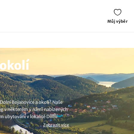
Můj výběr
okolí
Dolní Bojanovice a okolí? Naše
ding v některém v námi nabízených
nam
ubytování v lokalitě Dolní
Zobrazit více