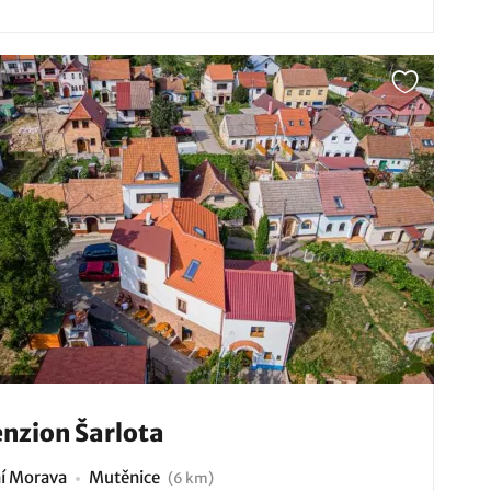
nzion Šarlota
ní Morava
Mutěnice
(6 km)