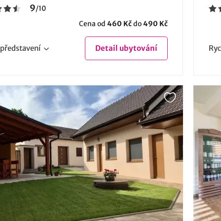
9
/
10
Cena od
460 Kč
do
490 Kč
představení
Detail
ubytování
Ryc