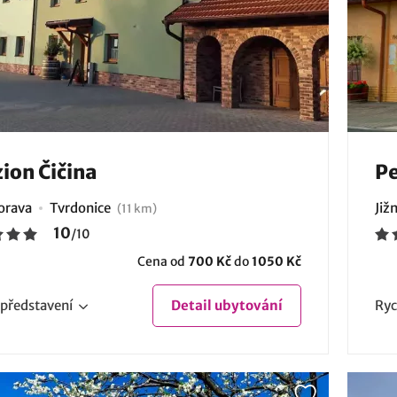
ion Čičina
Pe
Morava
Tvrdonice
Již
(11 km)
10
/
10
Cena od
700 Kč
do
1050 Kč
představení
Detail
ubytování
Ryc