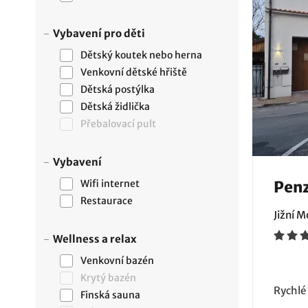
Vybavení pro děti
Dětský koutek nebo herna
Venkovní dětské hřiště
Dětská postýlka
Dětská židlička
Přebalovací pult
Vybavení
Wifi internet
Pen
Restaurace
Jižní 
Wellness a relax
Venkovní bazén
Krytý bazén
Rychlé
Finská sauna