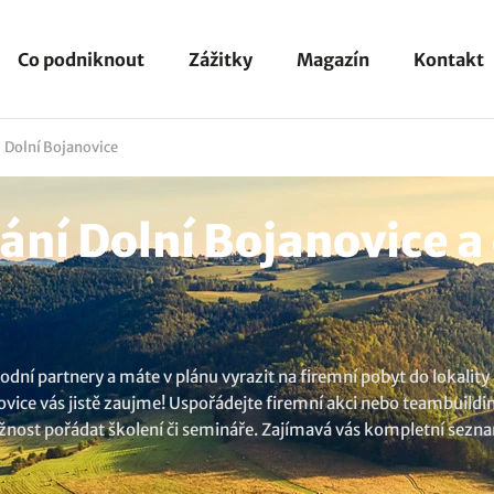
Co podniknout
Zážitky
Magazín
Kontakt
Dolní Bojanovice
ní Dolní Bojanovice a 
dní partnery a máte v plánu vyrazit na firemní pobyt do lokality 
novice vás jistě zaujme! Uspořádejte firemní akci nebo teambuil
možnost pořádat školení či semináře. Zajímavá vás kompletní sez