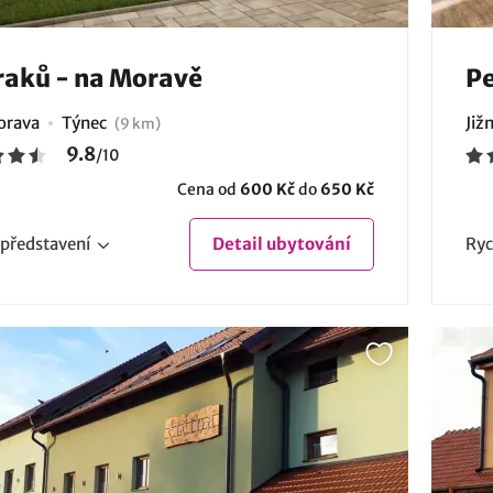
raků - na Moravě
Pe
Morava
Týnec
Již
(9 km)
9.8
/
10
Cena od
600 Kč
do
650 Kč
představení
Detail
ubytování
Ryc