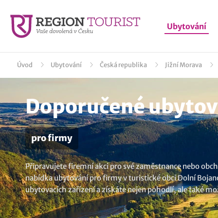
Ubytování
Úvod
Ubytování
Česká republika
Jižní Morava
Doporučené ubytová
pro firmy
Připravujete firemní akci pro své zaměstnance nebo obcho
nabídka ubytování pro firmy v turistické obci Dolní Boja
ubytovacích zařízení a získáte nejen pohodlí, ale také 
Bojanovice
.? U nás si vyberete.