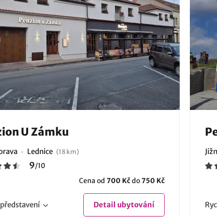
zion U Zámku
Pe
Morava
Lednice
Již
(18 km)
9
/
10
Cena od
700 Kč
do
750 Kč
představení
Detail
ubytování
Ryc