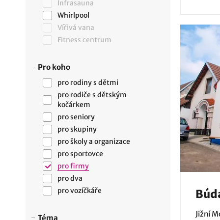
Infrasauna
Whirlpool
Vířivá vana
Fitness centrum
Pro koho
pro rodiny s dětmi
pro rodiče s dětským
kočárkem
pro seniory
pro skupiny
pro školy a organizace
pro sportovce
pro firmy
pro dva
pro vozíčkáře
Búd
Jižní 
Téma