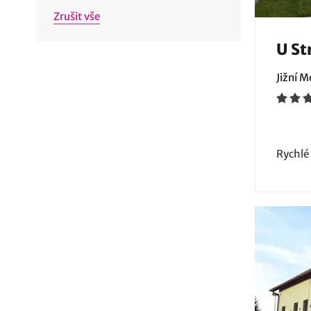
Zrušit vše
U St
Jižní 
Rychlé