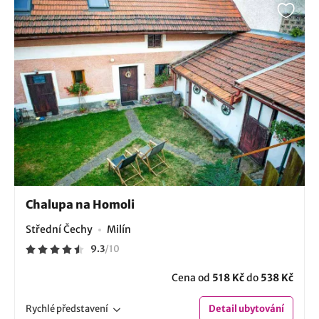
Chalupa na Homoli
Střední Čechy
Milín
9.3
/
10
Cena od
518 Kč
do
538 Kč
Rychlé
představení
Detail
ubytování