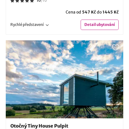
10
/
10
Cena od
547 Kč
do
1445 Kč
Rychlé
představení
Detail
ubytování
Otočný Tiny House Pulpit