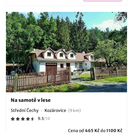
Na samotě v lese
Střední Čechy
Kozárovice
(9 km)
9.5
/
10
Cena od
465 Kč
do
1100 Kč