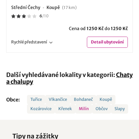
Střední Čechy
Koupě
(17 km)
6
/
10
Cena od
1250 Kč
do
1250 Kč
Rychlé
představení
Detail
ubytování
Další vyhledávané lokality v kategorii:
Chaty
a chalupy
Obce:
Tuřice
Vlkančice
Bohdaneč
Koupě
Kozárovice
Křenek
Milín
Občov
Slapy
Tipy na zážitky