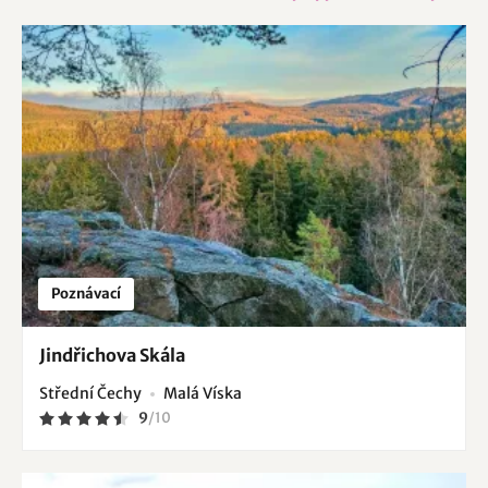
Poznávací
Jindřichova Skála
Střední Čechy
Malá Víska
9
/
10