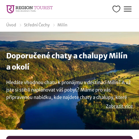
Úvod
Střední Čechy
Milín
Doporučené chaty a chalupy Milín
a okolí
Hledáte vhodnou chatu k pronájmu v destinaci Milín? A už
jste si stihli naplánovat váš pobyt? Máme pro vás
připravenou nabídku, kde najdete chaty a chalupy, které
nabízíme k pronájmu. Na našem turistickém portálu
Zobrazit více
najdete vše od malých útulných chatiček, luxusních chat
až po romantické chalupy a rustikální roubenky. U nás
najdete objekty, který si můžete pronajmout jako celý
objekt a nabídnou vám potřebný prostor a soukromí.