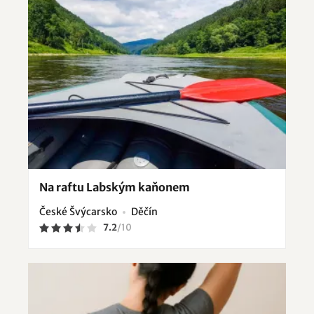
Na raftu Labským kaňonem
České Švýcarsko
Děčín
7.2
/
10