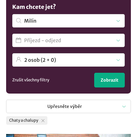
Naplánujte si dovolenou na chatě nebo chalupě v lokalitě
Kam chcete jet?
Milín, kde na vás čeká úžasné prostředí a pohodová
atmosféra. Užijte si báječný pobyt třeba na luxusní chalupě
nebo roubenné chatě a dopřejte si neopakovatelnou
atmosféru. Vyberte si roubenku nebo třeba glamping, tree
house, tiny house, maringotku nebo mobilheim podle
vašich představ. Nenašli jste co hledáte? Koukněte na
všechna
ubytování v lokalitě Milín
..
Zrušit všechny filtry
Zobrazit
Upřesněte výběr
Chaty a chalupy