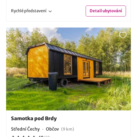
Rychlé
představení
Detail
ubytování
Samotka pod Brdy
Střední Čechy
Občov
(9 km)