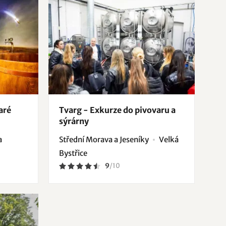
aré
Tvarg - Exkurze do pivovaru a
sýrárny
a
Střední Morava a Jeseníky
Velká
Bystřice
9
/
10