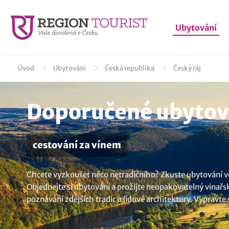
Ubytování
Úvod
Ubytování
Česká republika
Český ráj
Doporučené ubytová
cestování za vínem
Chcete vyzkoušet něco netradičního? Zkuste ubytování ve 
Objednejte si ubytování a prožijte neopakovatelný vinařs
poznávání zdejších tradic a lidové architektury. Vypravte
návštěvou vinného sklípku. Nevybrali jste si? Mrkněte n