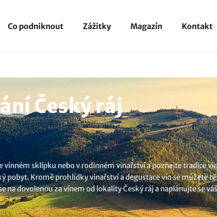
Co podniknout
Zážitky
Magazín
Kontakt
ní Český ráj
vinném sklípku nebo v rodinném vinařství a poznejte tradice vinař
ký pobyt. Kromě prohlídky vinařství a degustace vín se můžete tě
 se na dovolenou za vínem od lokality Český ráj a naplánujte se vá
a všechna
ubytování v lokalitě Český ráj
.