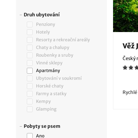
Druh ubytování
Penziony
Hotely
Resorty a rekreační areály
Věž 
Chaty a chalupy
Roubenky a sruby
Český r
Vinné sklepy
Apartmány
Ubytování v soukromí
Horské chaty
Rychlé
Farmy a statky
Kempy
Glamping
Pobyty se psem
Ano