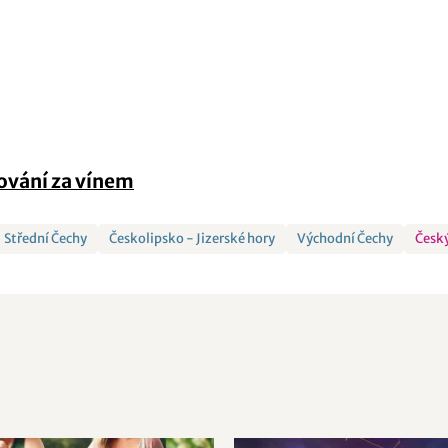
ování za vínem
Střední Čechy
Českolipsko - Jizerské hory
Východní Čechy
Český