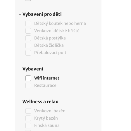
Vybavení pro děti
Dětský koutek nebo herna
Venkovní dětské hřiště
Dětská postýlka
Dětská židlička
Přebalovací pult
Vybavení
Wifi internet
Restaurace
Wellness a relax
Venkovní bazén
Krytý bazén
Finská sauna