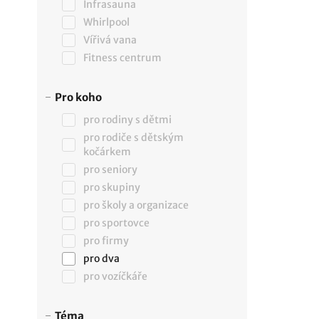
Infrasauna
Whirlpool
Vířivá vana
Fitness centrum
Pro koho
pro rodiny s dětmi
pro rodiče s dětským
kočárkem
pro seniory
pro skupiny
pro školy a organizace
pro sportovce
pro firmy
pro dva
pro vozíčkáře
Téma