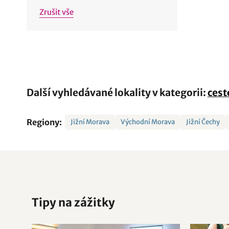
Zrušit vše
Další vyhledávané lokality v kategorii:
cest
Regiony:
Jižní Morava
Východní Morava
Jižní Čechy
Tipy na zážitky