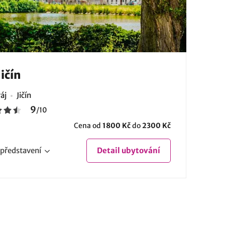
Jičín
áj
Jičín
9
/
10
Cena od
1800 Kč
do
2300 Kč
představení
Detail
ubytování