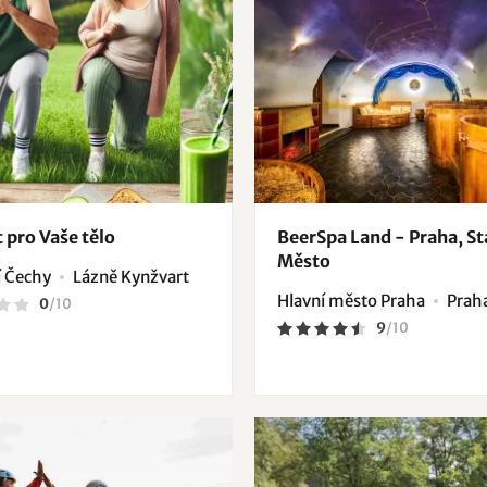
 pro Vaše tělo
BeerSpa Land - Praha, St
Město
 Čechy
Lázně Kynžvart
Hlavní město Praha
Prah
0
/
10
9
/
10