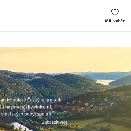
Můj výběr
ské oblasti Český ráj a okolí.
šit na procházky vinicemi,
š vinařských pobyt spolu s
Zobrazit více