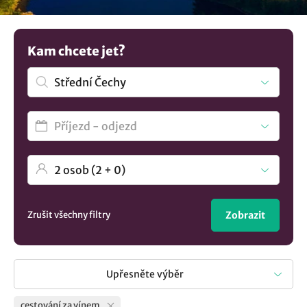
zdejších lahodných vín. Máte jinou představu? V nabídce
máme více možností
ubytování v lokalitě Střední Čechy
..
Kam chcete jet?
Zrušit všechny filtry
Zobrazit
Upřesněte výběr
cestování za vínem