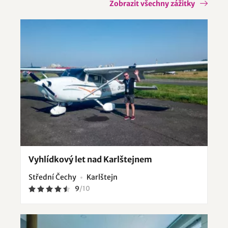
Zobrazit všechny zážitky
Vyhlídkový let nad Karlštejnem
Střední Čechy
Karlštejn
9
/
10