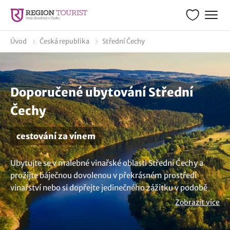
Úvod
Česká republika
Střední Čechy
Doporučené ubytování Střední
Čechy
cestování za vínem
Ubytujte se v malebné vinařské oblasti Střední Čechy a
prožijte báječnou dovolenou v překrásném prostředí
vinařství nebo si dopřejte jedinečného zážitku v podobě
pobytu ve vinném sklípku. Zkuste ochutnat lahodná vína
Zobrazit více
přímo od vinaře nebo degustace ve vinném sklípku.
Objednejte si včas ubytování a vypravte se za ochutnávkou