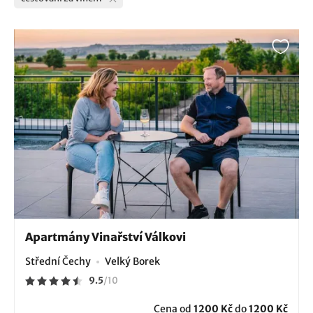
Apartmány Vinařství Válkovi
Střední Čechy
Velký Borek
9.5
/
10
Cena od
1200 Kč
do
1200 Kč