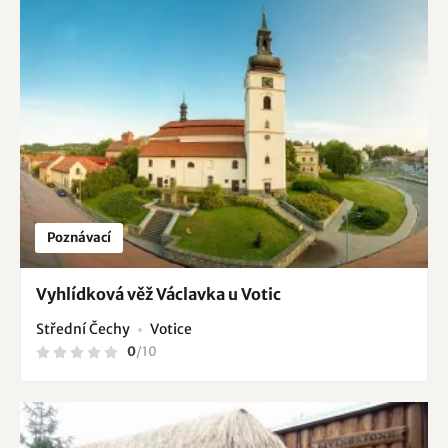
Poznávací
Vyhlídková věž Václavka u Votic
Střední Čechy
Votice
0
/
10