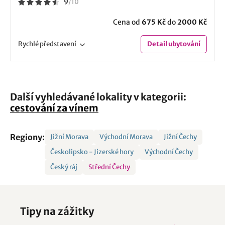
9
/
10
Cena od
675 Kč
do
2000 Kč
Rychlé
představení
Detail
ubytování
Další vyhledávané lokality v kategorii:
cestování za vínem
Regiony:
Jižní Morava
Východní Morava
Jižní Čechy
Českolipsko - Jizerské hory
Východní Čechy
Český ráj
Střední Čechy
Tipy na zážitky