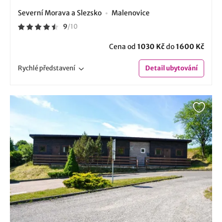
Severní Morava a Slezsko
Malenovice
9
/
10
Cena od
1030 Kč
do
1600 Kč
Rychlé
představení
Detail
ubytování