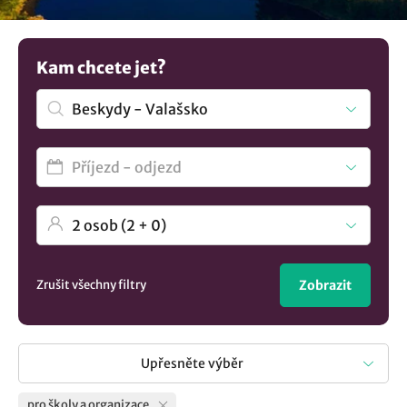
vzdělávacích programů a škol v přírodě. Není to dost?
Najděte více unikátních
ubytování v lokalitě Beskydy -
Valašsko
.. Jednoduše a přehledně.
Kam chcete jet?
Zrušit všechny filtry
Zobrazit
Upřesněte výběr
pro školy a organizace