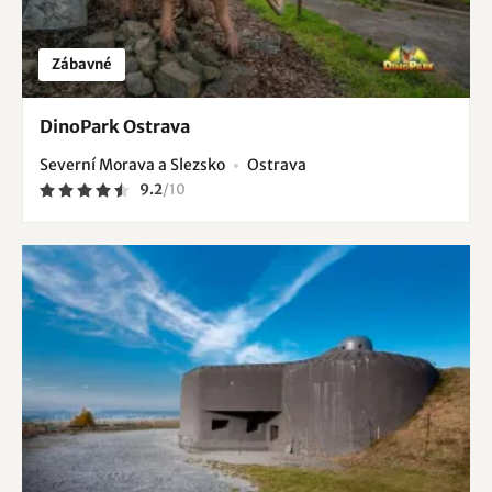
Zábavné
DinoPark Ostrava
Severní Morava a Slezsko
Ostrava
9.2
/
10