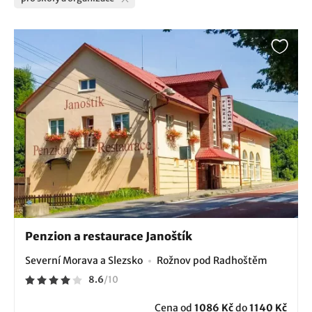
Penzion a restaurace Janoštík
Severní Morava a Slezsko
Rožnov pod Radhoštěm
8.6
/
10
Cena od
1086 Kč
do
1140 Kč