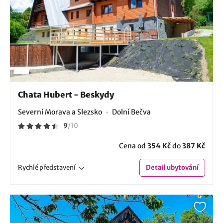
Chata Hubert - Beskydy
Severní Morava a Slezsko
Dolní Bečva
9
/
10
Cena od
354 Kč
do
387 Kč
Rychlé
představení
Detail
ubytování