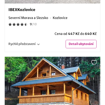
IBEXKozlovice
Severní Morava a Slezsko
Kozlovice
9
/
10
Cena od
447 Kč
do
640 Kč
Rychlé
představení
Detail
ubytování