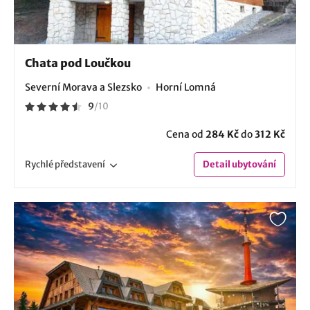
Chata pod Loučkou
Severní Morava a Slezsko
Horní Lomná
9
/
10
Cena od
284 Kč
do
312 Kč
Rychlé
představení
Detail
ubytování