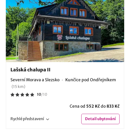
Lašská chalupa II
Severní Morava a Slezsko
Kunčice pod Ondřejníkem
(15 km)
10
/
10
Cena od
552 Kč
do
833 Kč
Rychlé
představení
Detail
ubytování