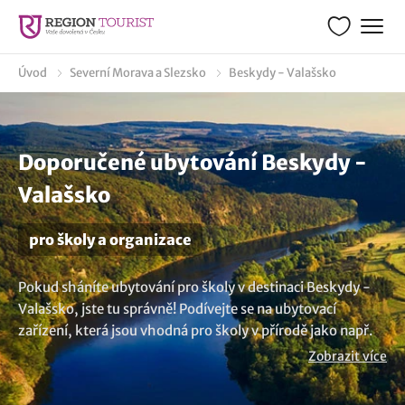
Úvod
Severní Morava a Slezsko
Beskydy - Valašsko
Doporučené ubytování Beskydy -
Valašsko
pro školy a organizace
Pokud sháníte ubytování pro školy v destinaci Beskydy -
Valašsko, jste tu správně! Podívejte se na ubytovací
zařízení, která jsou vhodná pro školy v přírodě jako např.
pro základní školy, střední školy, ale také mateřské školky
Zobrazit více
a různé organizace. Zajímavou alternativou jsou rekreační
střediska s dostatečně velkou kapacitou pro uspořádní