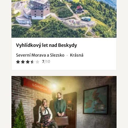
Vyhlídkový let nad Beskydy
Severní Morava a Slezsko
Krásná
7
/
10