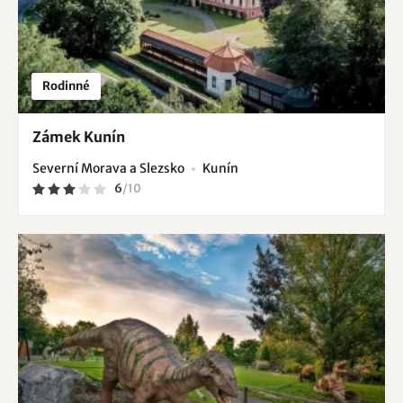
Rodinné
Zámek Kunín
Severní Morava a Slezsko
Kunín
6
/
10