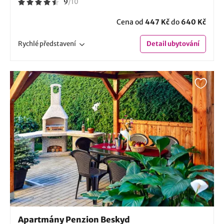
9
/
10
Cena od
447 Kč
do
640 Kč
Rychlé
představení
Detail
ubytování
Apartmány Penzion Beskyd