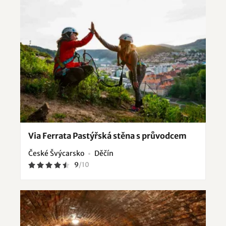
Via Ferrata Pastýřská stěna s průvodcem
České Švýcarsko
Děčín
9
/
10