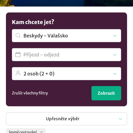
bez nadměrného utrácení! Nevybrali jste si? Mrkněte na
všechna
ubytování v lokalitě Beskydy - Valašsko
.
Kam chcete jet?
Zrušit všechny filtry
Zobrazit
Upřesněte výběr
levné cestování