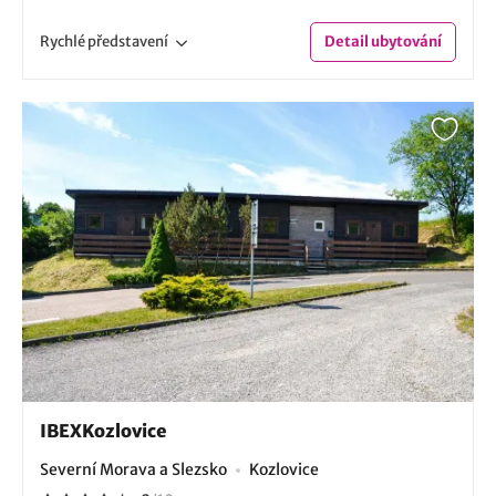
Rychlé
představení
Detail
ubytování
IBEXKozlovice
Severní Morava a Slezsko
Kozlovice