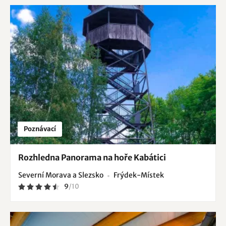
Poznávací
Rozhledna Panorama na hoře Kabátici
Severní Morava a Slezsko
Frýdek-Místek
9
/
10