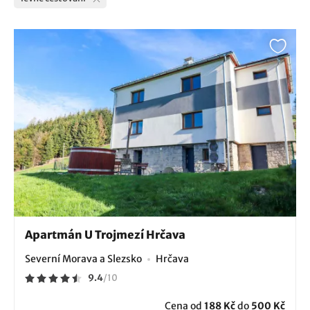
Apartmán U Trojmezí Hrčava
Severní Morava a Slezsko
Hrčava
9.4
/
10
Cena od
188 Kč
do
500 Kč