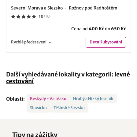
Severní Morava a Slezsko
Rožnov pod Radhoštěm
10
/
10
Cena od
400 Kč
do
650 Kč
Rychlé
představení
Detail
ubytování
Další vyhledávané lokality v kategorii:
levné
cestování
Oblasti:
Beskydy - Valašsko
Hrubý a Nízký Jeseník
Slovácko
Těšínské Slezsko
Tipy na zážitky