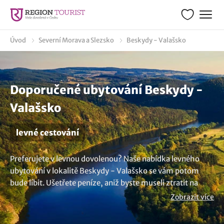
Úvod
Severní Morava a Slezsko
Beskydy - Valašsko
Doporučené ubytování Beskydy -
Valašsko
levné cestování
Preferujete v levnou dovolenou? Naše nabídka levného
ubytování v lokalitě Beskydy - Valašsko se vám potom
bude líbit. Ušetřete peníze, aniž byste museli ztratit na
komfortu. Vyberte si z nabídky, kde najdete levné hotely,
Zobrazit více
penziony, chaty a chalupy či apartmány a zažijte skvělou
dovolenou bez narušení vašeho rozpočtu. Užijte si pobyt