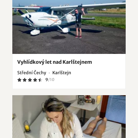
Vyhlídkový let nad Karlštejnem
Střední Čechy
Karlštejn
9
/
10