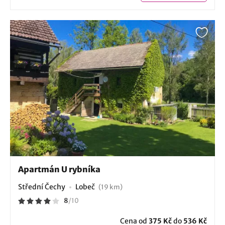
Apartmán U rybníka
Střední Čechy
Lobeč
(19 km)
8
/
10
Cena od
375 Kč
do
536 Kč