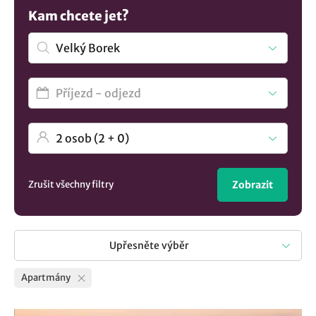
příjemným bonusem a je nezbytnou výbavou každého
Kam chcete jet?
apartmánu. Nevybrali jste si? Mrkněte na všechna
ubytování v lokalitě Velký Borek
.
Zrušit všechny filtry
Zobrazit
Upřesněte výběr
Apartmány