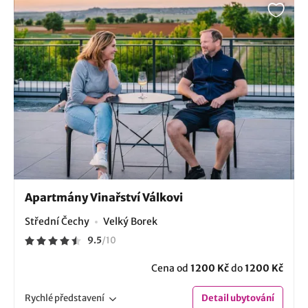
Apartmány Vinařství Válkovi
Střední Čechy
Velký Borek
9.5
/
10
Cena od
1200 Kč
do
1200 Kč
Rychlé
představení
Detail
ubytování