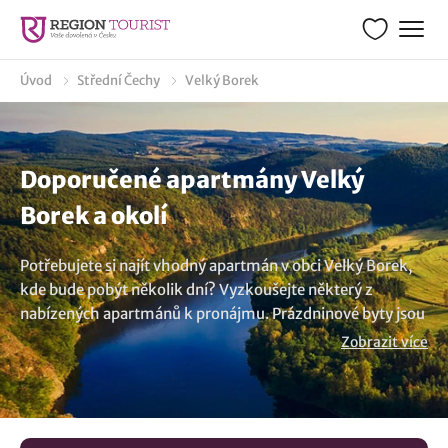
Úvod
Střední Čechy
Velký Borek
Doporučené apartmány Velký
Borek a okolí
Potřebujete si najít vhodný apartmán v obci Velký Borek,
kde bude pobýt několik dní? Vyzkoušejte některý z
nabízených apartmánů k pronájmu. Prázdninové byty jsou
skvělou volbou pro rodiny, které hledají pohodlné a
Zobrazit více
prostorné ubytování. Ať už máte v cestovním itineráři
návštěvu lokality Velký Borek nebo relaxovat v přírodě,
naše apartmány splní vaše očekávání. Moderní vybavení,
jako je kuchyně, led televize a bezplatné Wi-Fi, je