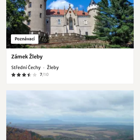
Poznávací
Zámek Žleby
Střední Čechy
Žleby
7
/
10