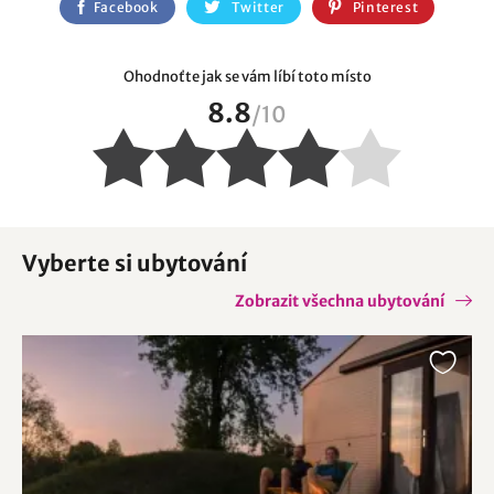
Facebook
Twitter
Pinterest
Ohodnoťte jak se vám líbí toto místo
8.8
/
10
Vyberte si ubytování
Zobrazit všechna ubytování