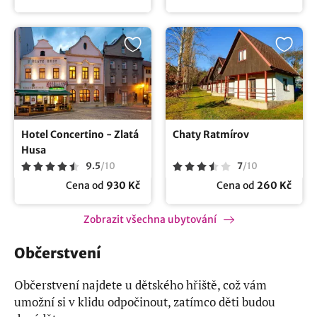
Hotel Concertino - Zlatá
Chaty Ratmírov
Husa
9.5
/
10
7
/
10
Cena od
930 Kč
Cena od
260 Kč
Zobrazit všechna ubytování
Občerstvení
Občerstvení najdete u dětského hřiště, což vám
umožní si v klidu odpočinout, zatímco děti budou