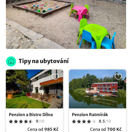
Tipy na ubytování
Penzion a Bistro Dílna
Penzion Ratmírák
9
/
10
8.5
/
10
Cena od
985 Kč
Cena od
700 Kč