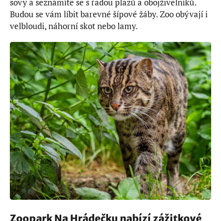
sovy a seznámíte se s řadou plazů a obojživelníků.
Budou se vám líbit barevné šípové žáby. Zoo obývají i
velbloudi, náhorní skot nebo lamy.
Zoopark Na Hrádečku nabízí zážitkové