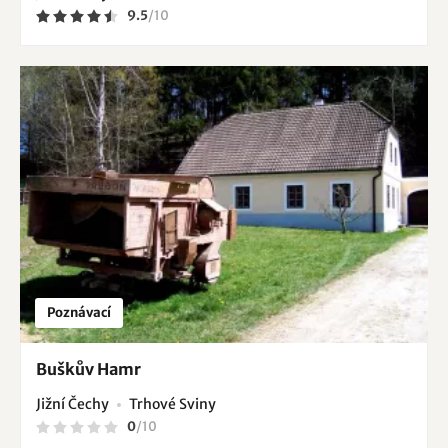
9.5
/
10
Poznávací
Buškův Hamr
Jižní Čechy
Trhové Sviny
0
/
10