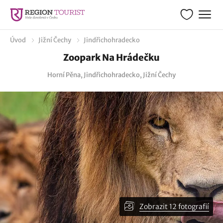
Úvod
Jižní Čechy
Jindřichohradecko
Zoopark Na Hrádečku
Horní Pěna, Jindřichohradecko, Jižní Čechy
Zobrazit 12 fotografií