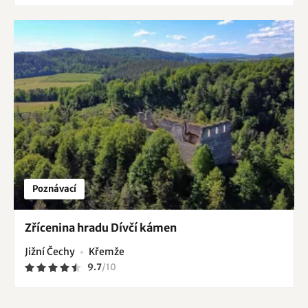
Poznávací
Zřícenina hradu Dívčí kámen
Jižní Čechy
Křemže
9.7
/
10