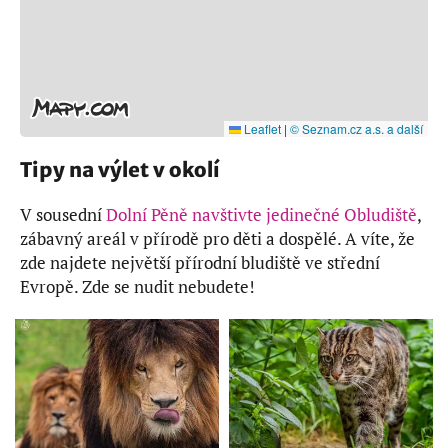
Leaflet
|
© Seznam.cz a.s. a další
Tipy na výlet v okolí
V sousední
Dolní Pěně navštivte jedinečné Obludiště
,
zábavný areál v přírodě pro děti a dospělé. A víte, že
zde najdete největší přírodní bludiště ve střední
Evropě. Zde se nudit nebudete!