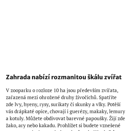
Zahrada nabízí rozmanitou škálu zvířat
V zooparku o rozloze 10 ha jsou především zvířata,
zařazená mezi ohrožené druhy živočichů. Spatříte
zde lvy, hyeny, rysy, surikaty či skunky a vlky. Potěší
vás drápkaté opice, chovají i guerézy, makaky, lemury
a kotuly. Můžete obdivovat barevné papoušky. Žijí zde
žako, ary nebo kakadu. Prohlížet si budete vznešené