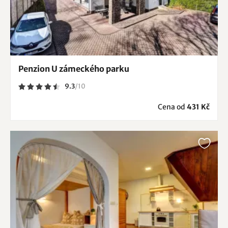
Penzion U zámeckého parku
9.3
/
10
Cena od
431 Kč