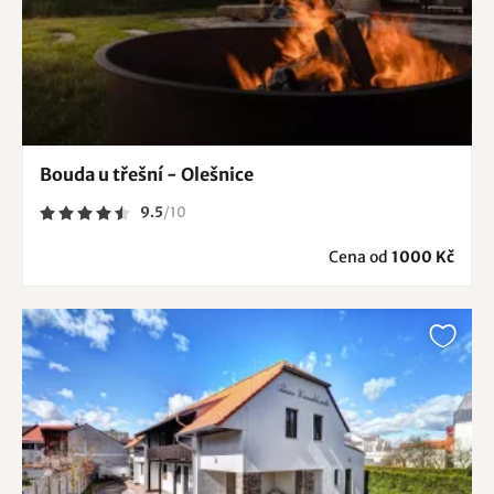
Bouda u třešní - Olešnice
9.5
/
10
Cena od
1000 Kč