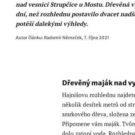
nad vesnicí Strupčice u Mostu. Dřevěná v
dní, než rozhlednu postavilo dvacet nad
potěší dalekými výhledy.
Autor článku: Radomír Němeček, 7. října 2021
Dřevěný maják nad v
Hajnišovu rozhlednu najdet
několik desítek metrů od st
smrkového dřeva, složena ze
Připomene vám maják. Tvůrci
dolu zatopí voda. Rozhledna