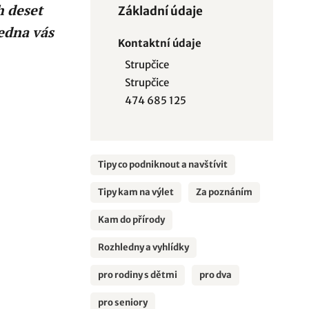
h deset
Základní údaje
edna vás
Kontaktní údaje
Strupčice
Strupčice
474 685 125
Tipy co podniknout a navštívit
Tipy kam na výlet
Za poznáním
Kam do přírody
Rozhledny a vyhlídky
pro rodiny s dětmi
pro dva
pro seniory