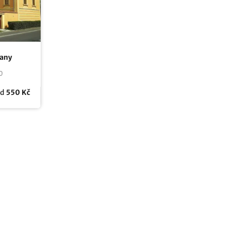
ňany
0
od
550 Kč