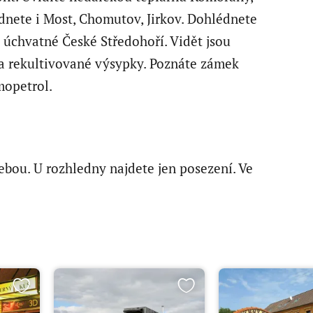
dnete i Most, Chomutov, Jirkov. Dohlédnete
 úchvatné České Středohoří. Vidět jsou
 rekultivované výsypky. Poznáte zámek
mopetrol.
sebou. U rozhledny najdete jen posezení. Ve