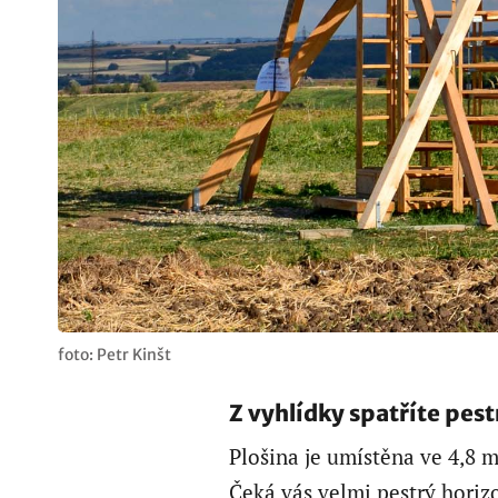
foto: Petr Kinšt
Z vyhlídky spatříte pest
Plošina je umístěna ve 4,8 
Čeká vás velmi pestrý horiz