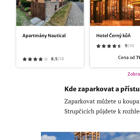
Apartmány Nautical
Hotel Černý kůň
9
/
10
Cena od
7
8.5
/
10
Zobra
Kde zaparkovat a příst
Zaparkovat můžete u koupali
Strupčicích půjdete k rozhl