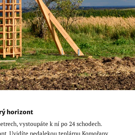
rý horizont
metrech, vystoupáte k ní po 24 schodech.
ont. Uvidíte nedalekou teplárnu Komořany,