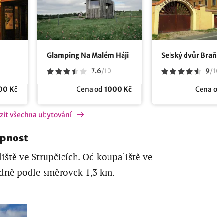
Glamping Na Malém Háji
Selský dvůr Bra
7.6
/
10
9
/
1
00 Kč
Cena od
1000 Kč
Cena 
zit všechna ubytování
upnost
ště ve Strupčicích. Od koupaliště ve
edně podle směrovek 1,3 km.