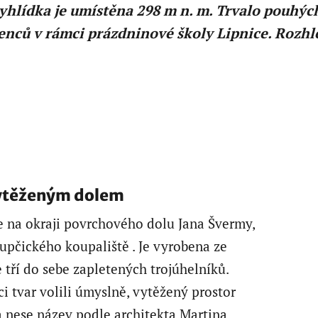
yhlídka je umístěna 298 m n. m. Trvalo pouhýc
šenců v rámci prázdninové školy Lipnice. Rozhl
ytěženým dolem
e na okraji povrchového dolu Jana Švermy,
rupčického koupaliště . Je vyrobena ze
 tří do sebe zapletených trojúhelníků.
 tvar volili úmyslně, vytěžený prostor
 nese název podle architekta Martina