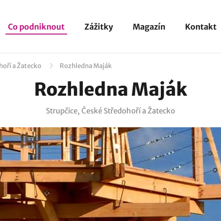
Co podniknout
Zážitky
Magazín
Kontakt
hoří a Žatecko
Rozhledna Maják
Rozhledna Maják
Strupčice, České Středohoří a Žatecko