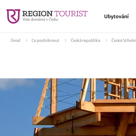
Ubytování
Úvod
Co podniknout
Česká republika
České Středo