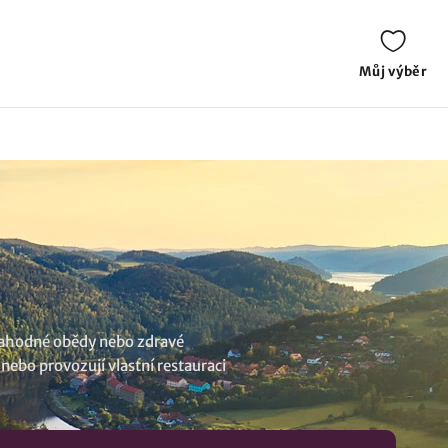
Můj výběr
 lahodné obědy nebo zdravé
 nebo provozují vlastní restauraci