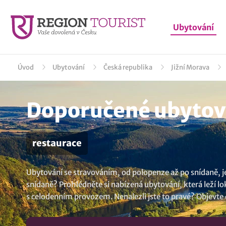
Ubytování
Úvod
Ubytování
Česká republika
Jižní Morava
Doporučené ubytová
restaurace
Ubytování se stravováním, od polopenze až po snídaně, j
snídaně? Prohlédněte si nabízená ubytování, která leží lok
s celodenním provozem. Nenalezli jste to pravé? Objevte