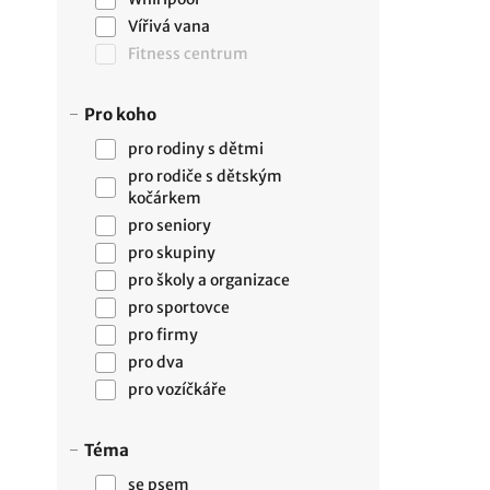
Vířivá vana
Fitness centrum
Pro koho
pro rodiny s dětmi
pro rodiče s dětským
kočárkem
pro seniory
pro skupiny
pro školy a organizace
pro sportovce
pro firmy
pro dva
pro vozíčkáře
Téma
se psem