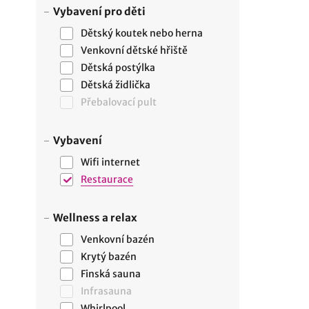
Vybavení pro děti
Dětský koutek nebo herna
Venkovní dětské hřiště
Dětská postýlka
Dětská židlička
Přebalovací pult
Vybavení
Wifi internet
Restaurace
Wellness a relax
Venkovní bazén
Krytý bazén
Finská sauna
Infrasauna
Whirlpool