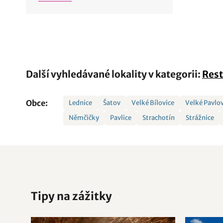
Další vyhledávané lokality v kategorii:
Rest
Obce:
Lednice
Šatov
Velké Bílovice
Velké Pavlo
Němčičky
Pavlice
Strachotín
Strážnice
Tipy na zážitky