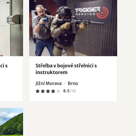
ci s
Střelba v bojové střelnici s
instruktorem
Jižní Morava
Brno
8.5
/
10