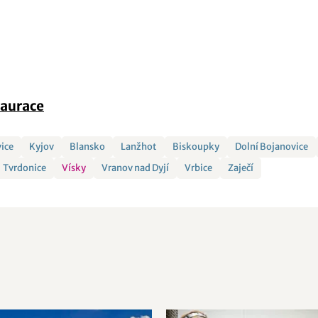
aurace
vice
Kyjov
Blansko
Lanžhot
Biskoupky
Dolní Bojanovice
Tvrdonice
Vísky
Vranov nad Dyjí
Vrbice
Zaječí