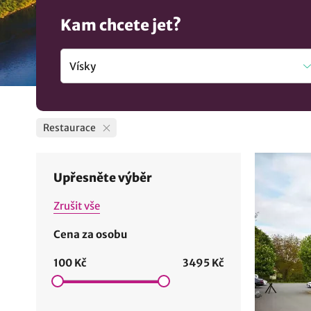
Kam chcete jet?
Restaurace
Upřesněte výběr
Zrušit vše
Cena za osobu
100 Kč
3495 Kč