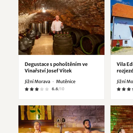
Degustace s pohoštěním ve
Vila Ed
Vinařství Josef Vítek
rozjez
Jižní Morava
Mutěnice
Jižní M
6.6
/
10