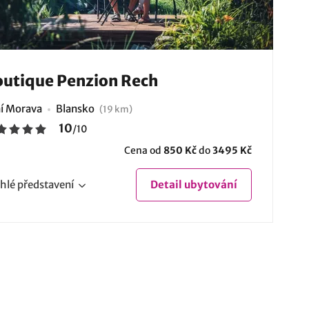
utique Penzion Rech
ní Morava
Blansko
(19 km)
10
/
10
Cena od
850 Kč
do
3495 Kč
hlé
představení
Detail
ubytování