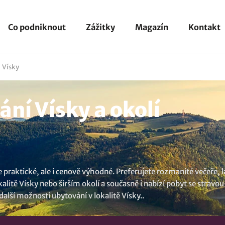
Co podniknout
Zážitky
Magazín
Kontakt
Vísky
ní Vísky a okolí
e praktické, ale i cenově výhodné. Preferujete rozmanité večeře,
alitě Vísky nebo širším okolí a současně i nabízí pobyt se stravou
 další možnosti
ubytování v lokalitě Vísky
..