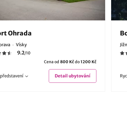
rt Ohrada
Bo
Morava
Vísky
Již
9.2
/
10
Cena od
800 Kč
do
1200 Kč
představení
Detail
ubytování
Ryc