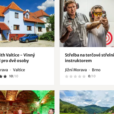
ith Valtice - Vinný
Střelba na terčové střelni
d pro dvě osoby
instruktorem
orava
Valtice
Jižní Morava
Brno
10
/
10
0
/
10