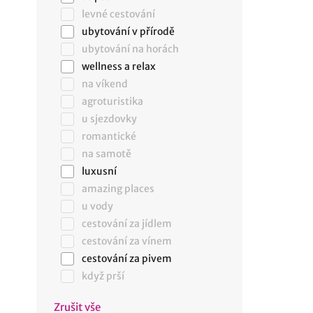
levné cestování
ubytování v přírodě
ubytování na horách
wellness a relax
na víkend
agroturistika
u sjezdovky
romantické
na samotě
luxusní
amazing places
u vody
cestování za jídlem
cestování za vínem
cestování za pivem
když prší
Zrušit vše