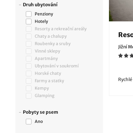
Druh ubytování
Penziony
Hotely
Resorty a rekreační areály
Reso
Chaty a chalupy
Roubenky a sruby
Jižní 
Vinné sklepy
Apartmány
Ubytování v soukromí
Horské chaty
Rychlé
Farmy a statky
Kempy
Glamping
Pobyty se psem
Ano