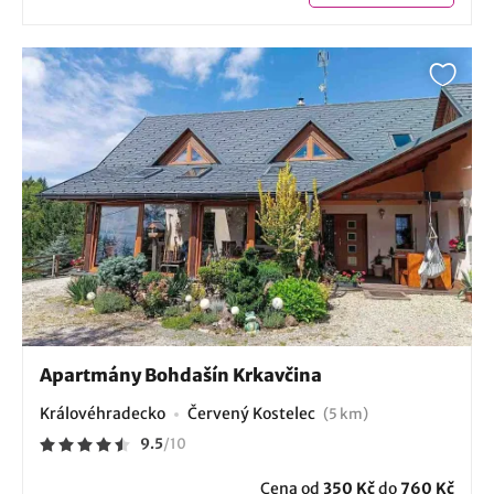
Apartmány Bohdašín Krkavčina
Královéhradecko
Červený Kostelec
(5 km)
9.5
/
10
Cena od
350 Kč
do
760 Kč