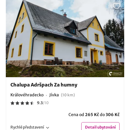
Chalupa Adršpach Za humny
Královéhradecko
Jívka
(10 km)
9.3
/
10
Cena od
265 Kč
do
306 Kč
Rychlé
představení
Detail
ubytování