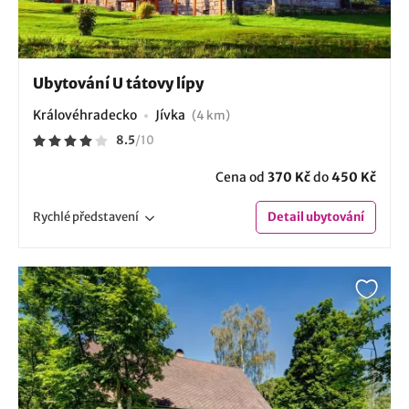
Ubytování U tátovy lípy
Královéhradecko
Jívka
(4 km)
8.5
/
10
Cena od
370 Kč
do
450 Kč
Rychlé
představení
Detail
ubytování