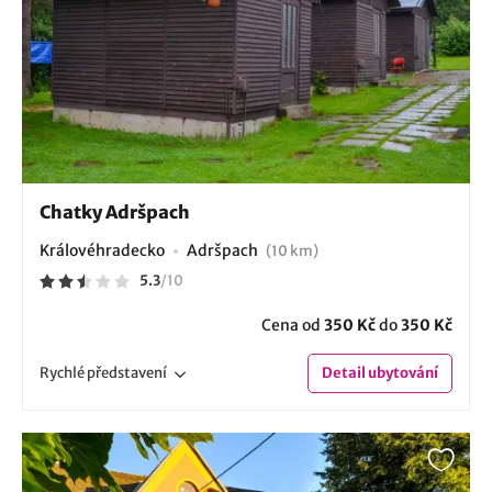
Chatky Adršpach
Královéhradecko
Adršpach
(10 km)
5.3
/
10
Cena od
350 Kč
do
350 Kč
Rychlé
představení
Detail
ubytování