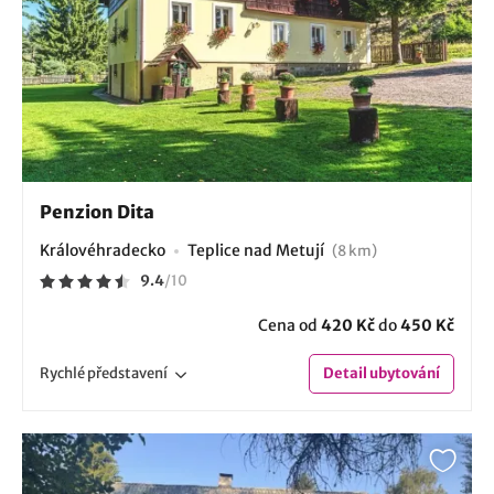
Penzion Dita
Královéhradecko
Teplice nad Metují
(8 km)
9.4
/
10
Cena od
420 Kč
do
450 Kč
Rychlé
představení
Detail
ubytování