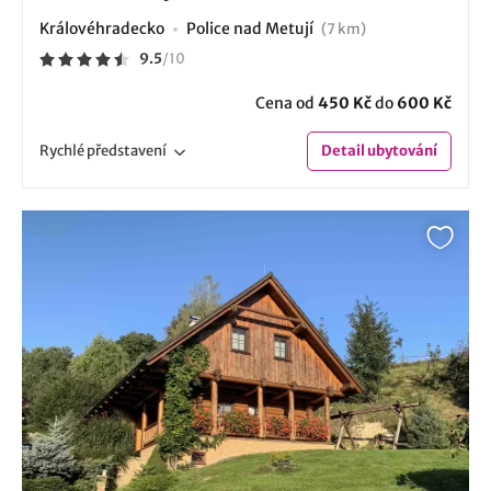
Královéhradecko
Police nad Metují
(7 km)
9.5
/
10
Cena od
450 Kč
do
600 Kč
Rychlé
představení
Detail
ubytování