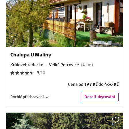
Chalupa U Maliny
Královéhradecko
Velké Petrovice
(4 km)
9
/
10
Cena od
197 Kč
do
466 Kč
Rychlé
představení
Detail
ubytování