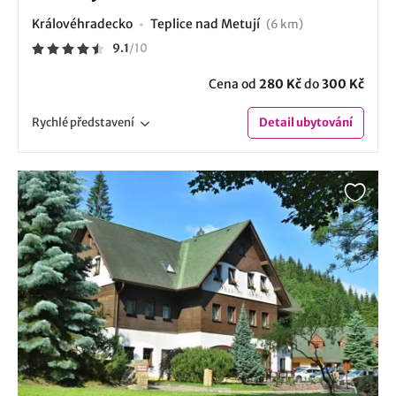
Královéhradecko
Teplice nad Metují
(6 km)
9.1
/
10
Cena od
280 Kč
do
300 Kč
Rychlé
představení
Detail
ubytování