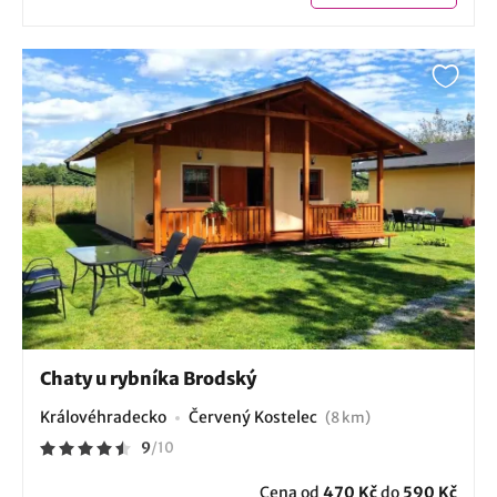
Chaty u rybníka Brodský
Královéhradecko
Červený Kostelec
(8 km)
9
/
10
Cena od
470 Kč
do
590 Kč