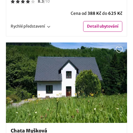
8.3
/
10
Cena od
388 Kč
do
625 Kč
Rychlé
představení
Detail
ubytování
Chata Myšková