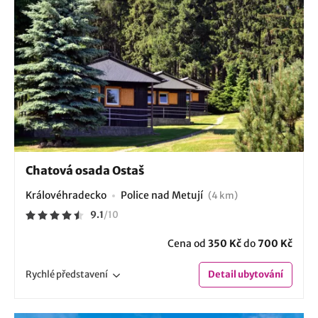
Chatová osada Ostaš
Královéhradecko
Police nad Metují
(4 km)
9.1
/
10
Cena od
350 Kč
do
700 Kč
Rychlé
představení
Detail
ubytování