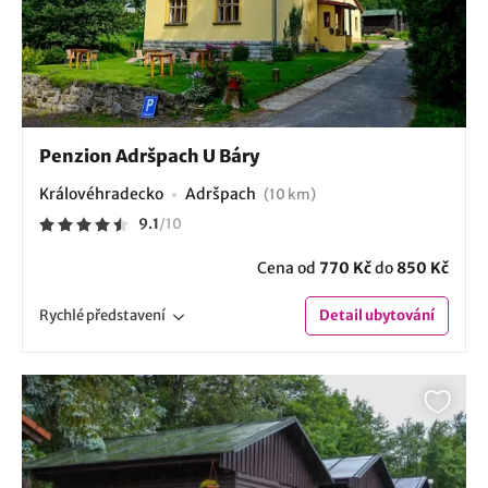
Penzion Adršpach U Báry
Královéhradecko
Adršpach
(10 km)
9.1
/
10
Cena od
770 Kč
do
850 Kč
Rychlé
představení
Detail
ubytování