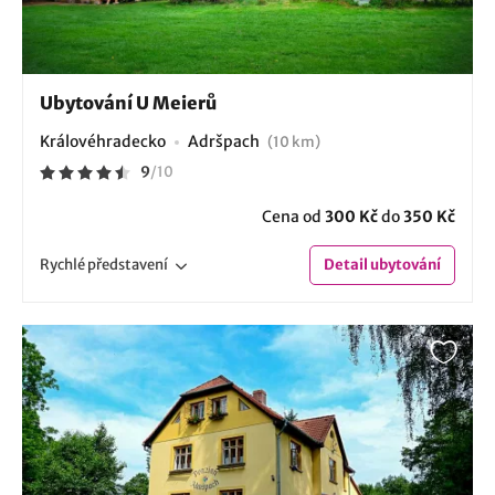
Ubytování U Meierů
Královéhradecko
Adršpach
(10 km)
9
/
10
Cena od
300 Kč
do
350 Kč
Rychlé
představení
Detail
ubytování