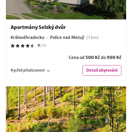
Apartmány Selský dvůr
Královéhradecko
Police nad Metují
(7 km)
9
/
10
Cena od
500 Kč
do
900 Kč
Rychlé
představení
Detail
ubytování