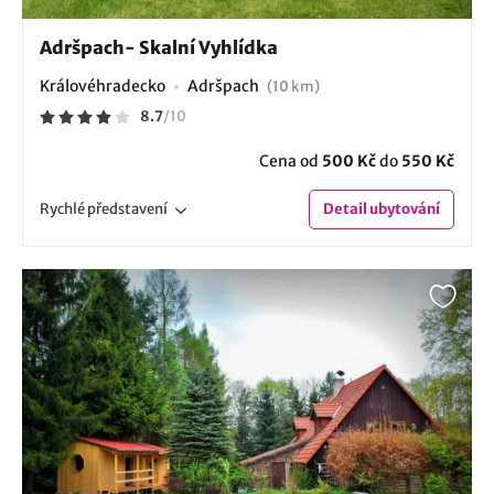
Adršpach- Skalní Vyhlídka
Královéhradecko
Adršpach
(10 km)
8.7
/
10
Cena od
500 Kč
do
550 Kč
Rychlé
představení
Detail
ubytování