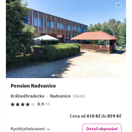
Pension Radvanice
Královéhradecko
Radvanice
(8 km)
8.9
/
10
Cena od
610 Kč
do
859 Kč
Rychlé
představení
Detail
ubytování