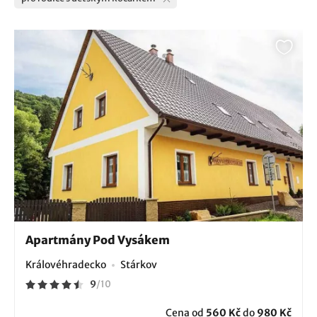
Apartmány Pod Vysákem
Královéhradecko
Stárkov
9
/
10
Cena od
560 Kč
do
980 Kč