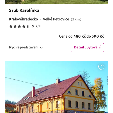
Srub Karolínka
Královéhradecko
Velké Petrovice
(2 km)
9.7
/
10
Cena od
480 Kč
do
590 Kč
Rychlé
představení
Detail
ubytování