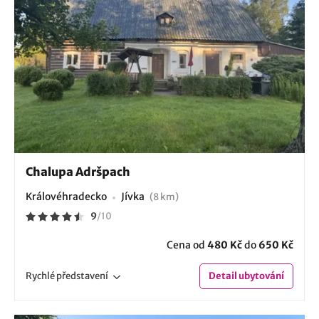
Chalupa Adršpach
Královéhradecko
Jívka
(8 km)
9
/
10
Cena od
480 Kč
do
650 Kč
Rychlé
představení
Detail
ubytování