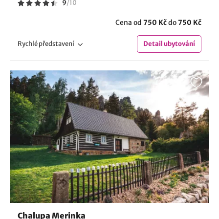
9
/
10
Cena od
750 Kč
do
750 Kč
Rychlé
představení
Detail
ubytování
Chalupa Merinka