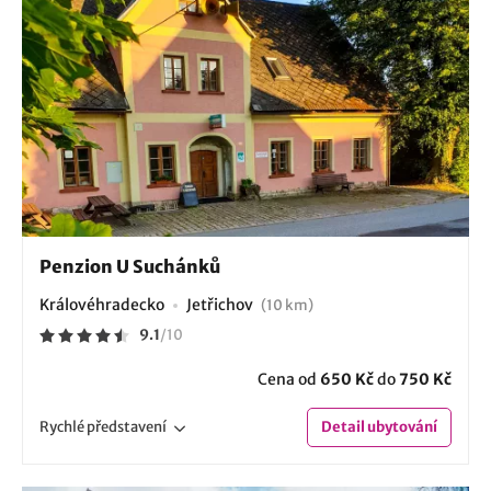
Penzion U Suchánků
Královéhradecko
Jetřichov
(10 km)
9.1
/
10
Cena od
650 Kč
do
750 Kč
Rychlé
představení
Detail
ubytování