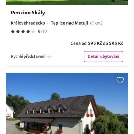
Penzion Skály
Královéhradecko
Teplice nad Metují
(7 km)
8
/
10
Cena od
595 Kč
do
595 Kč
Rychlé
představení
Detail
ubytování