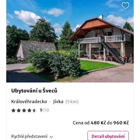
Ubytování u Šveců
Královéhradecko
Jívka
(5 km)
9
/
10
Cena od
480 Kč
do
960 Kč
Rychlé
představení
Detail
ubytování