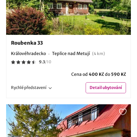
Roubenka 33
Královéhradecko
Teplice nad Metují
(4 km)
9.3
/
10
Cena od
400 Kč
do
590 Kč
Rychlé
představení
Detail
ubytování