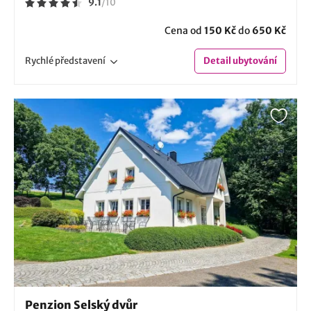
9.1
/
10
Cena od
150 Kč
do
650 Kč
Rychlé
představení
Detail
ubytování
Penzion Selský dvůr