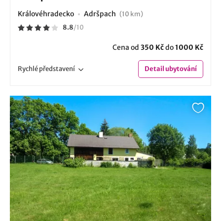
Královéhradecko
Adršpach
(10 km)
8.8
/
10
Cena od
350 Kč
do
1000 Kč
Rychlé
představení
Detail
ubytování