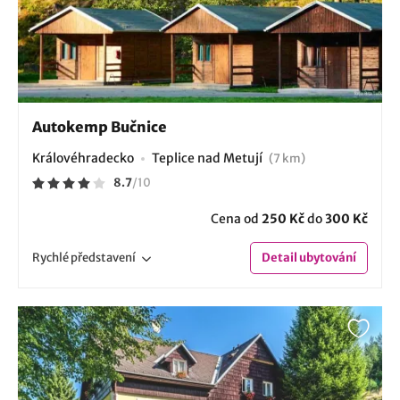
Autokemp Bučnice
Královéhradecko
Teplice nad Metují
(7 km)
8.7
/
10
Cena od
250 Kč
do
300 Kč
Rychlé
představení
Detail
ubytování