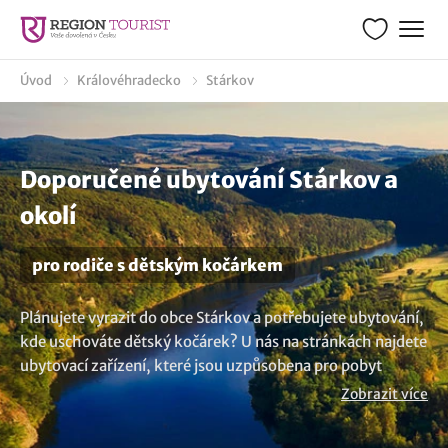
Úvod
Královéhradecko
Stárkov
Doporučené ubytování Stárkov a
okolí
pro rodiče s dětským kočárkem
Plánujete vyrazit do obce Stárkov a potřebujete ubytování,
kde uschováte dětský kočárek? U nás na stránkách najdete
ubytovací zařízení, které jsou uzpůsobena pro pobyt
malými dětmi, kde kočárek nebo vozík za kolo uložíte a
Zobrazit více
budete mít tak o starost méně. Máte jinou představu? V
nabídce máme více možností
ubytování v lokalitě Stárkov
..