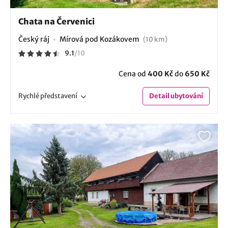
Chata na Červenici
Český ráj
Mírová pod Kozákovem
(10 km)
9.1
/
10
Cena od
400 Kč
do
650 Kč
Rychlé
představení
Detail
ubytování