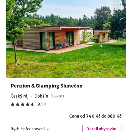
Penzion & Glamping Slunečno
Český ráj
Dobšín
(13 km)
9
/
10
Cena od
740 Kč
do
880 Kč
Rychlé
představení
Detail
ubytování