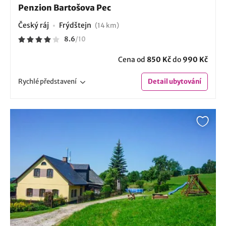
Penzion Bartošova Pec
Český ráj
Frýdštejn
(14 km)
8.6
/
10
Cena od
850 Kč
do
990 Kč
Rychlé
představení
Detail
ubytování