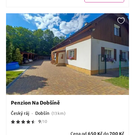
Penzion Na Dobšíně
Český ráj
Dobšín
(13 km)
9
/
10
Cena od
650 Kč
do
700 Kč