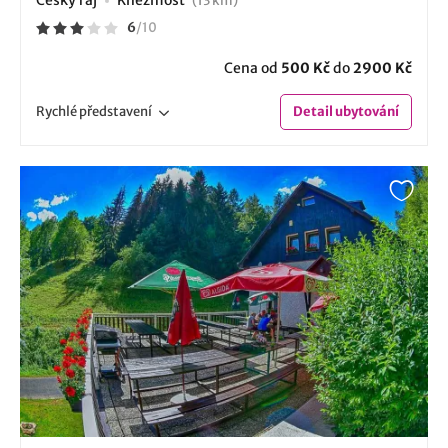
Český ráj
Kněžmost
(13 km)
6
/
10
Cena od
500 Kč
do
2900 Kč
Rychlé
představení
Detail
ubytování