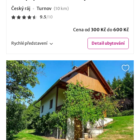
Český ráj
Turnov
(10 km)
9.5
/
10
Cena od
300 Kč
do
600 Kč
Rychlé
představení
Detail
ubytování