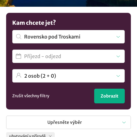
Potřebujete větší inspiraci? Zde najdete ucelený výběr
ubytování v lokalitě Rovensko pod Troskami
..
Kam chcete jet?
Zrušit všechny filtry
Zobrazit
Upřesněte výběr
ubytování v přírodě