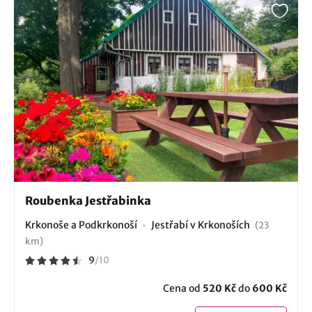
Roubenka Jestřabinka
Krkonoše a Podkrkonoší
Jestřabí v Krkonoších
(23
km)
9
/
10
Cena od
520 Kč
do
600 Kč