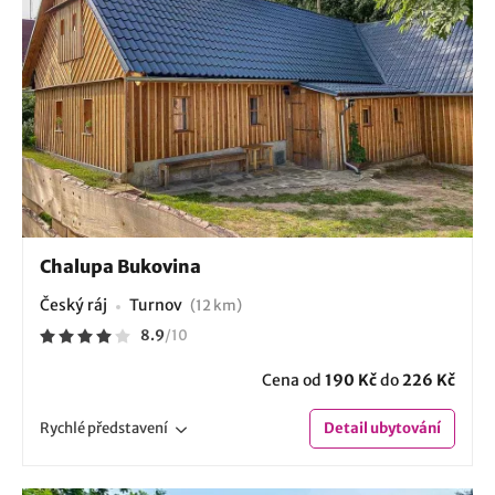
Chalupa Bukovina
Český ráj
Turnov
(12 km)
8.9
/
10
Cena od
190 Kč
do
226 Kč
Rychlé
představení
Detail
ubytování