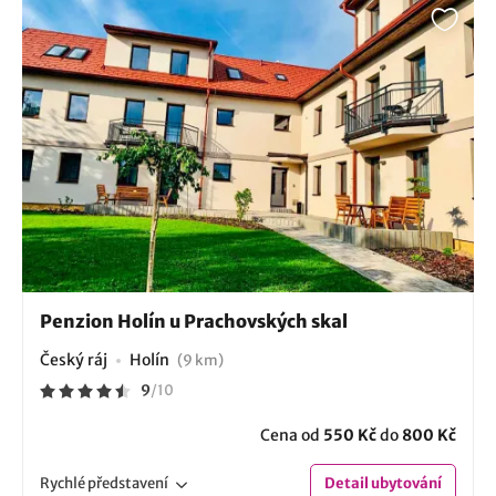
Penzion Holín u Prachovských skal
Český ráj
Holín
(9 km)
9
/
10
Cena od
550 Kč
do
800 Kč
Rychlé
představení
Detail
ubytování