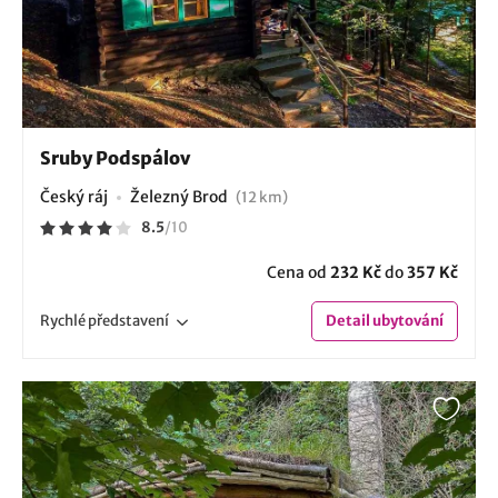
Sruby Podspálov
Český ráj
Železný Brod
(12 km)
8.5
/
10
Cena od
232 Kč
do
357 Kč
Rychlé
představení
Detail
ubytování