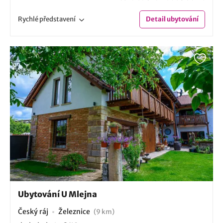
Rychlé
představení
Detail
ubytování
Ubytování U Mlejna
Český ráj
Železnice
(9 km)