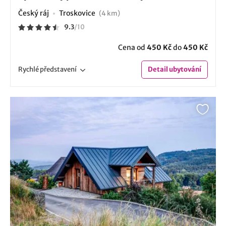
Český ráj
Troskovice
(4 km)
9.3
/
10
Cena od
450 Kč
do
450 Kč
Rychlé
představení
Detail
ubytování