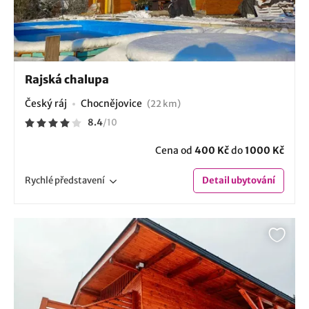
Rajská chalupa
Český ráj
Chocnějovice
(22 km)
8.4
/
10
Cena od
400 Kč
do
1000 Kč
Rychlé
představení
Detail
ubytování