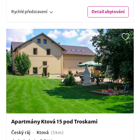
Rychlé
představení
Detail
ubytování
Apartmány Ktová 15 pod Troskami
Český ráj
Ktová
(3 km)