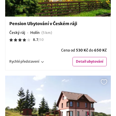
Pension Ubytování v Českém ráji
Český ráj
Holín
(5 km)
8.7
/
10
Cena od
530 Kč
do
650 Kč
Rychlé
představení
Detail
ubytování