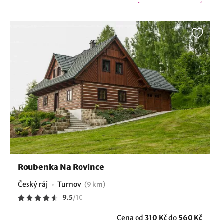
Roubenka Na Rovince
Český ráj
Turnov
(9 km)
9.5
/
10
Cena od
310 Kč
do
560 Kč