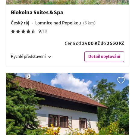
Biokolna Suites & Spa
Český ráj
Lomnice nad Popelkou
(5 km)
9
/
10
Cena od
2400 Kč
do
2650 Kč
Rychlé
představení
Detail
ubytování