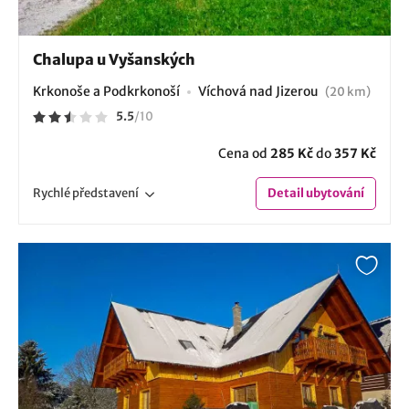
Chalupa u Vyšanských
Krkonoše a Podkrkonoší
Víchová nad Jizerou
(20 km)
5.5
/
10
Cena od
285 Kč
do
357 Kč
Rychlé
představení
Detail
ubytování