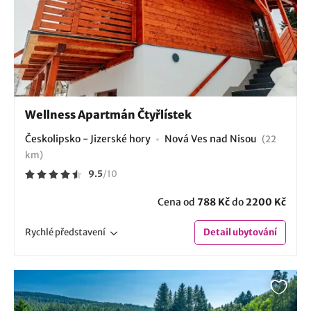
Wellness Apartmán Čtyřlístek
Českolipsko - Jizerské hory
Nová Ves nad Nisou
(22
km)
9.5
/
10
Cena od
788 Kč
do
2200 Kč
Rychlé
představení
Detail
ubytování