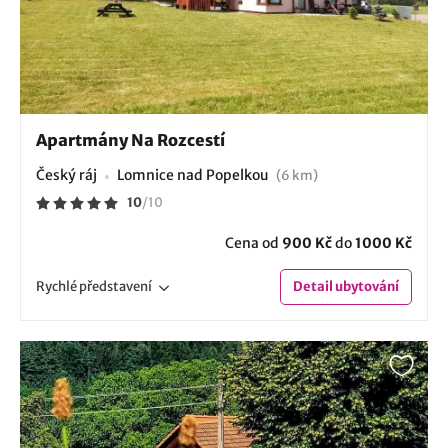
Apartmány Na Rozcestí
Český ráj
Lomnice nad Popelkou
(6 km)
10
/
10
Cena od
900 Kč
do
1000 Kč
Rychlé
představení
Detail
ubytování