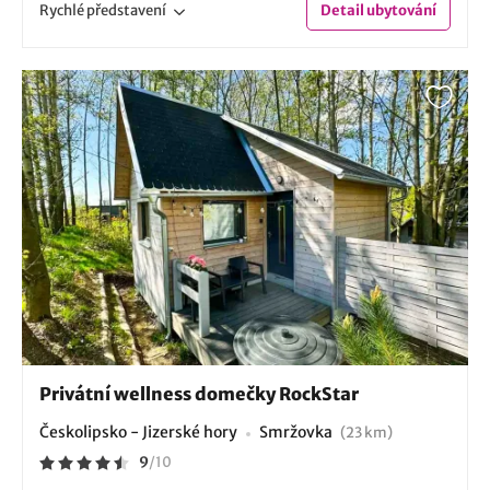
Rychlé
představení
Detail
ubytování
Privátní wellness domečky RockStar
Českolipsko - Jizerské hory
Smržovka
(23 km)
9
/
10