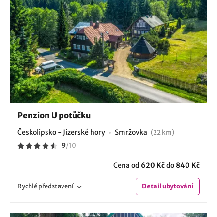
Penzion U potůčku
Českolipsko - Jizerské hory
Smržovka
(22 km)
9
/
10
Cena od
620 Kč
do
840 Kč
Rychlé
představení
Detail
ubytování