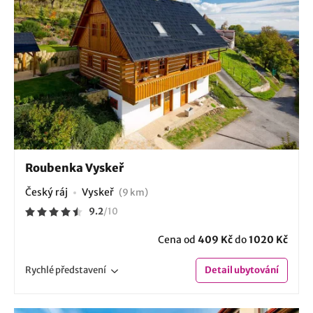
Roubenka Vyskeř
Český ráj
Vyskeř
(9 km)
9.2
/
10
Cena od
409 Kč
do
1020 Kč
Rychlé
představení
Detail
ubytování