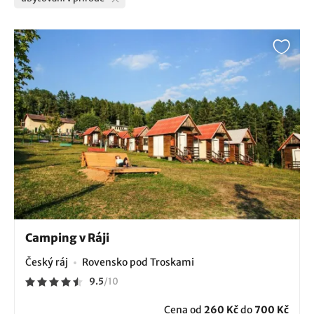
Camping v Ráji
Český ráj
Rovensko pod Troskami
9.5
/
10
Cena od
260 Kč
do
700 Kč