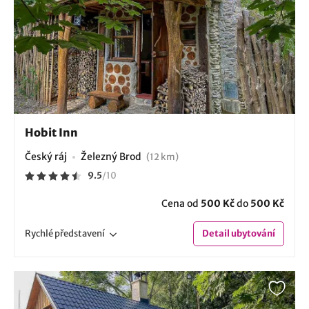
Hobit Inn
Český ráj
Železný Brod
(12 km)
9.5
/
10
Cena od
500 Kč
do
500 Kč
Rychlé
představení
Detail
ubytování