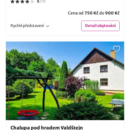
8
/
10
Cena od
750 Kč
do
900 Kč
Rychlé
představení
Detail
ubytování
Chalupa pod hradem Valdštejn