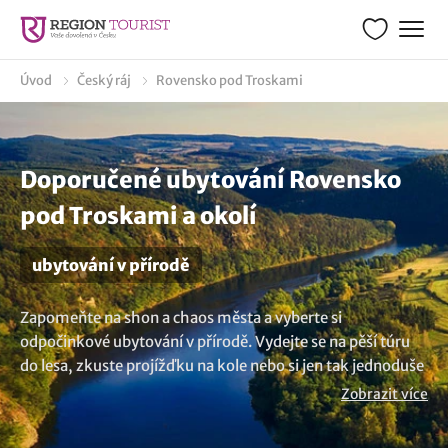
Úvod
Český ráj
Rovensko pod Troskami
Doporučené ubytování Rovensko
pod Troskami a okolí
ubytování v přírodě
Zapomeňte na shon a chaos města a vyberte si
odpočinkové ubytování v přírodě. Vydejte se na pěší túru
do lesa, zkuste projížďku na kole nebo si jen tak jednoduše
užijte den v přírodě. Prohlédněte si možné pobyty v
Zobrazit více
přírodě v malebné oblasti Rovensko pod Troskami a
zarezervujte si dovolenou. Vzhůru za přírodními krásami.