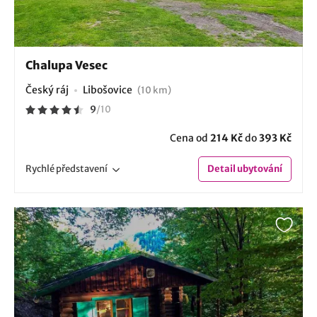
Chalupa Vesec
Český ráj
Libošovice
(10 km)
9
/
10
Cena od
214 Kč
do
393 Kč
Rychlé
představení
Detail
ubytování