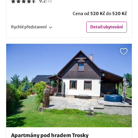
9.2
/
10
Cena od
520 Kč
do
520 Kč
Rychlé
představení
Detail
ubytování
Apartmány pod hradem Trosky