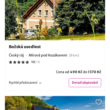
Božská usedlost
Český ráj
Mírová pod Kozákovem
(8 km)
10
/
10
Cena od
490 Kč
do
1370 Kč
Rychlé
představení
Detail
ubytování