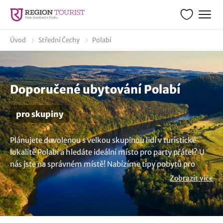
Úvod
Střední Čechy
Polabí
Doporučené ubytování Polabí
pro skupiny
Plánujete dovolenou s velkou skupinou lidí v turistické
lokalitě Polabí a hledáte ideální místo pro party přátel? U
nás jste na správném místě! Nabízíme tipy pobytů pro
skupiny 12, 20, 25, 30, 40, 50, 60, 100 osob a více.
Zobrazit více
Můžete se ubytovat kdekoliv, od útulných penzionů,
stylových hotelů až po velkokapacitní chaty. Užijte si
společné chvíle s přáteli nebo kolegy. Není to dost? Najděte