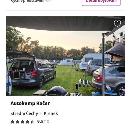
Rychlé
představení
Detail
ubytování
Autokemp Kačer
Střední Čechy
Křenek
9.5
/
10