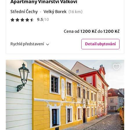
Apartmány Vinařství Válkovi
Střední Čechy
Velký Borek
(16 km)
9.5
/
10
Cena od
1200 Kč
do
1200 Kč
Rychlé
představení
Detail
ubytování