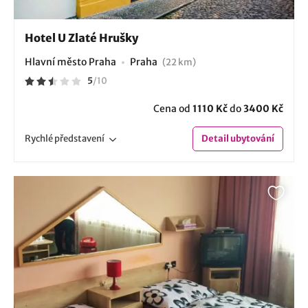
Hotel U Zlaté Hrušky
Hlavní město Praha
Praha
(22 km)
5
/
10
Cena od
1110 Kč
do
3400 Kč
Rychlé
představení
Detail
ubytování