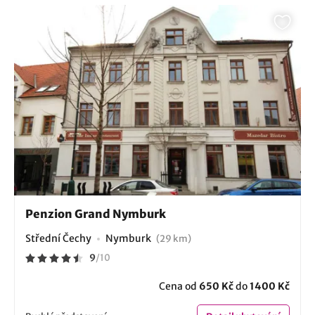
Penzion Grand Nymburk
Střední Čechy
Nymburk
(29 km)
9
/
10
Cena od
650 Kč
do
1400 Kč