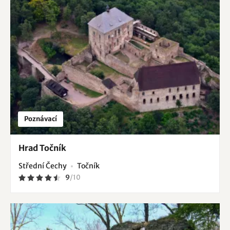
Poznávací
Hrad Točník
Střední Čechy
Točník
9
/
10