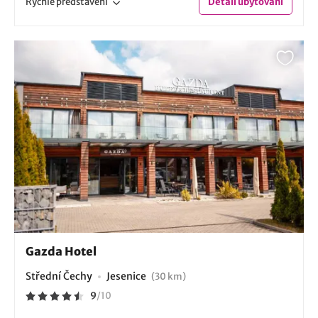
Rychlé
představení
Detail
ubytování
Gazda Hotel
Střední Čechy
Jesenice
(30 km)
9
/
10