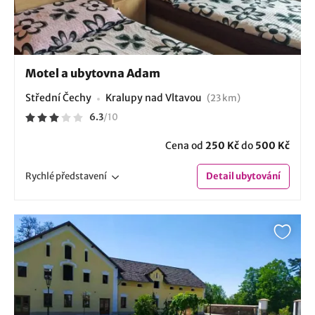
Motel a ubytovna Adam
Střední Čechy
Kralupy nad Vltavou
(23 km)
6.3
/
10
Cena od
250 Kč
do
500 Kč
Rychlé
představení
Detail
ubytování