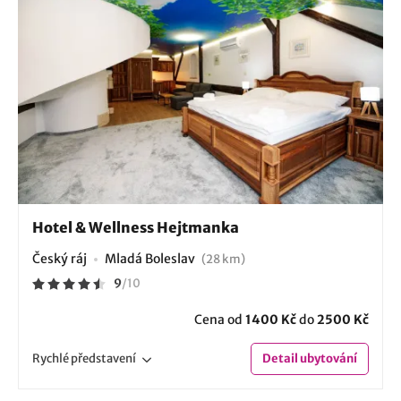
Hotel & Wellness Hejtmanka
Český ráj
Mladá Boleslav
(28 km)
9
/
10
Cena od
1400 Kč
do
2500 Kč
Rychlé
představení
Detail
ubytování