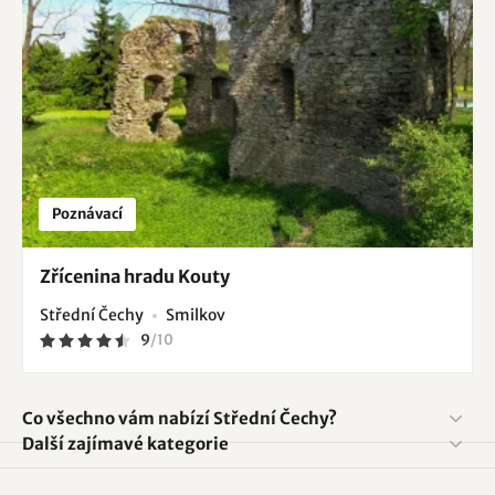
Poznávací
Zřícenina hradu Kouty
Střední Čechy
Smilkov
9
/
10
Co všechno vám nabízí Střední Čechy?
Další zajímavé kategorie