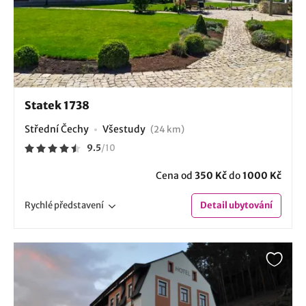
Statek 1738
Střední Čechy
Všestudy
(24 km)
9.5
/
10
Cena od
350 Kč
do
1000 Kč
Rychlé
představení
Detail
ubytování