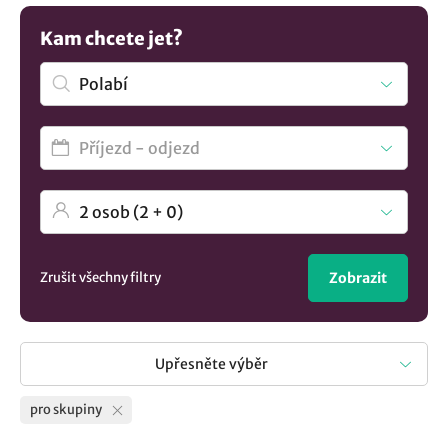
více unikátních
ubytování v lokalitě Polabí
.. Jednoduše a
přehledně.
Kam chcete jet?
Zrušit všechny filtry
Zobrazit
Upřesněte výběr
pro skupiny