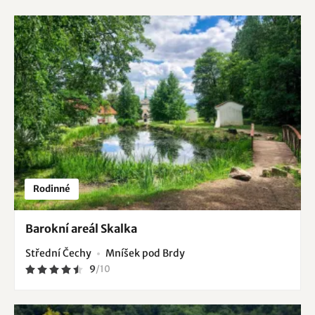
Rodinné
Barokní areál Skalka
Střední Čechy
Mníšek pod Brdy
9
/
10