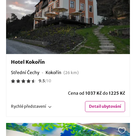
Hotel Kokořín
Střední Čechy
Kokořín
(26 km)
9.5
/
10
Cena od
1037 Kč
do
1225 Kč
Rychlé
představení
Detail
ubytování