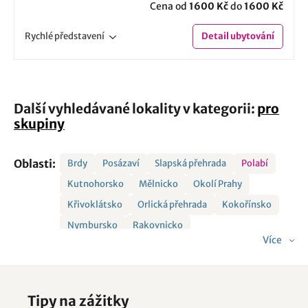
Cena od
1600 Kč
do
1600 Kč
Rychlé
představení
Detail
ubytování
Další vyhledávané lokality v kategorii:
pro
skupiny
Oblasti:
Brdy
Posázaví
Slapská přehrada
Polabí
Kutnohorsko
Mělnicko
Okolí Prahy
Křivoklátsko
Orlická přehrada
Kokořínsko
Nymbursko
Rakovnicko
Více
Tipy na zážitky