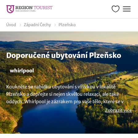
Úvod
Západní Čechy
Plzeňsko
Doporučené ubytování Plzeňsko
whirlpool
Koukněte se nabídku ubytování s vířivkou v lokalitě
Plzeňsko a dopřejte si nejen skvělou relaxaci, ale také
oddych. Whirlpool je zázrakem pro vaše tělo, které se v
něm uvolní a zbaví veškerého napětí. Ponořte se vířivých
Zobrazit více
bublinek a nechte se unést masážními střiky, které jemně
masírují vaše tělo. Přemýšlíte o alternativách? Objevte naši
pestrou nabídku
ubytování v lokalitě Plzeňsko
..