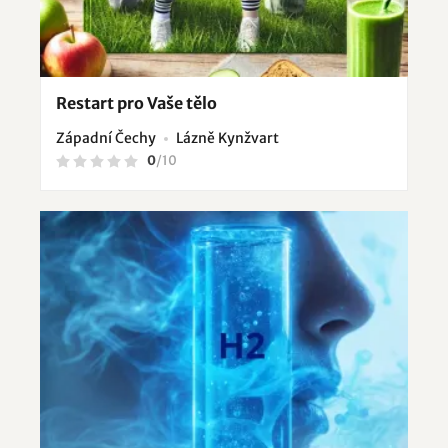
Restart pro Vaše tělo
Západní Čechy
Lázně Kynžvart
0
/
10