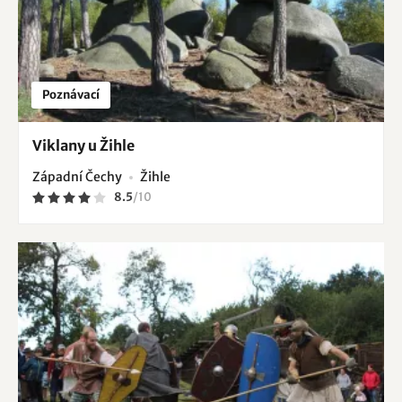
Poznávací
Viklany u Žihle
Západní Čechy
Žihle
8.5
/
10