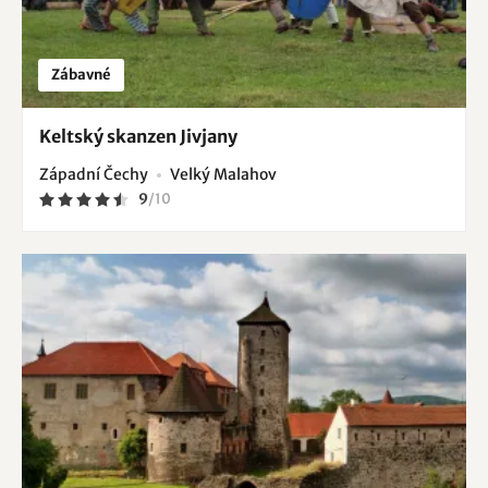
Zábavné
Keltský skanzen Jivjany
Západní Čechy
Velký Malahov
9
/
10