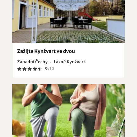
Zažijte Kynžvart ve dvou
Západní Čechy
Lázně Kynžvart
9
/
10