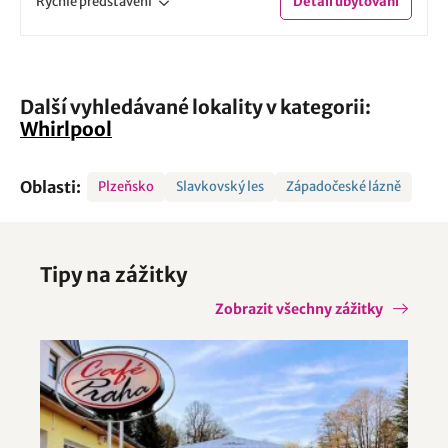
Rychlé
představení
Detail
ubytování
Další vyhledávané lokality v kategorii:
Whirlpool
Oblasti:
Plzeňsko
Slavkovský les
Západočeské lázně
Tipy na zážitky
Zobrazit všechny zážitky