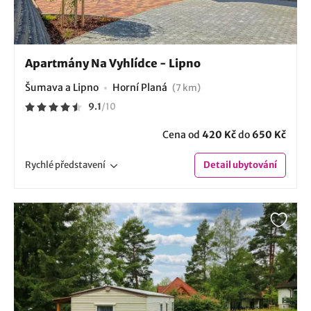
Apartmány Na Vyhlídce - Lipno
Šumava a Lipno
Horní Planá
(7 km)
9.1
/
10
Cena od
420 Kč
do
650 Kč
Rychlé
představení
Detail
ubytování