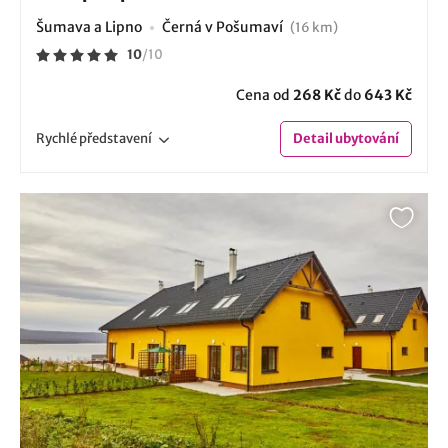
Šumava a Lipno
Černá v Pošumaví
(16 km)
10
/
10
Cena od
268 Kč
do
643 Kč
Rychlé
představení
Detail
ubytování