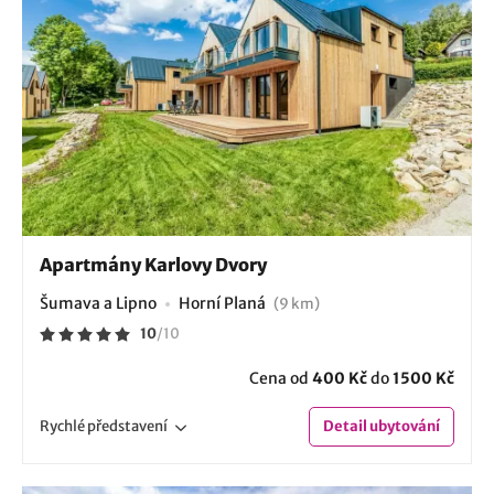
Apartmány Karlovy Dvory
Šumava a Lipno
Horní Planá
(9 km)
10
/
10
Cena od
400 Kč
do
1500 Kč
Rychlé
představení
Detail
ubytování