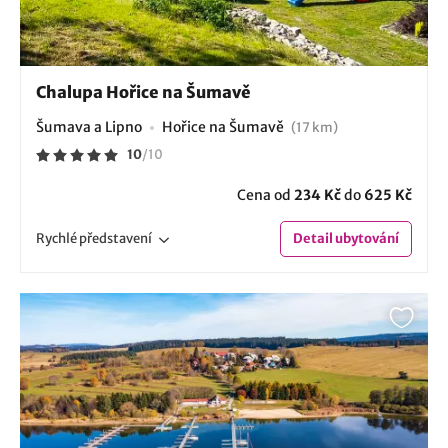
Chalupa Hořice na Šumavě
Šumava a Lipno
Hořice na Šumavě
(17 km)
10
/
10
Cena od
234 Kč
do
625 Kč
Rychlé
představení
Detail
ubytování