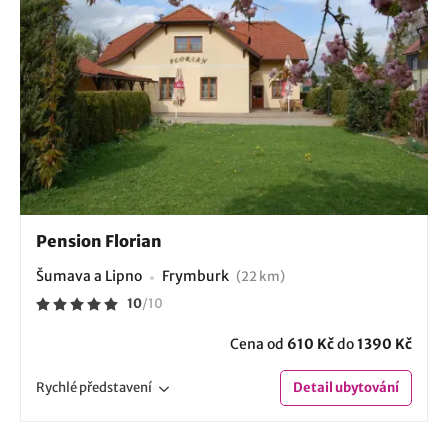
Pension Florian
Šumava a Lipno
Frymburk
(22 km)
10
/
10
Cena od
610 Kč
do
1390 Kč
Rychlé
představení
Detail
ubytování