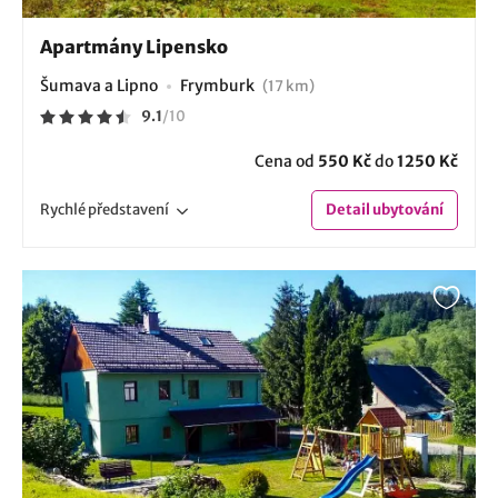
Apartmány Lipensko
Šumava a Lipno
Frymburk
(17 km)
9.1
/
10
Cena od
550 Kč
do
1250 Kč
Rychlé
představení
Detail
ubytování