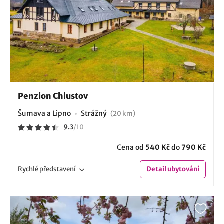
Penzion Chlustov
Šumava a Lipno
Strážný
(20 km)
9.3
/
10
Cena od
540 Kč
do
790 Kč
Rychlé
představení
Detail
ubytování