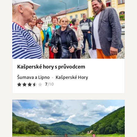
Kašperské hory s průvodcem
Šumava a Lipno
Kašperské Hory
7
/
10