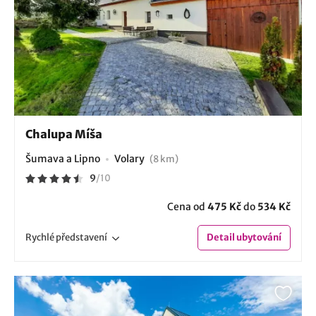
Chalupa Míša
Šumava a Lipno
Volary
(8 km)
9
/
10
Cena od
475 Kč
do
534 Kč
Rychlé
představení
Detail
ubytování