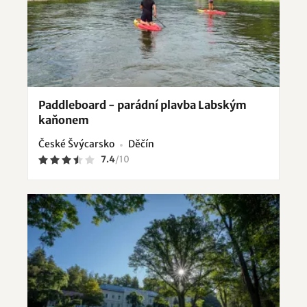
Paddleboard - parádní plavba Labským
kaňonem
České Švýcarsko
Děčín
7.4
/
10