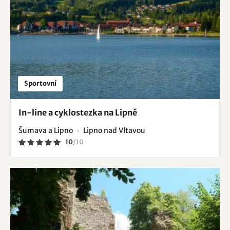
Sportovní
In-line a cyklostezka na Lipně
Šumava a Lipno
Lipno nad Vltavou
10
/
10