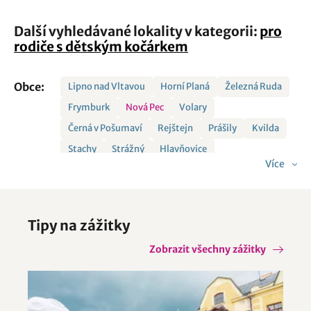
Další vyhledávané lokality v kategorii:
pro
rodiče s dětským kočárkem
Obce:
Lipno nad Vltavou
Horní Planá
Železná Ruda
Frymburk
Nová Pec
Volary
Černá v Pošumaví
Rejštejn
Prášily
Kvilda
Stachy
Strážný
Hlavňovice
Více
Hořice na Šumavě
Chudenín
Loučovice
Strašín
Šumavské Hoštice
Zdíkov
Želnava
Tipy na zážitky
Zobrazit všechny zážitky