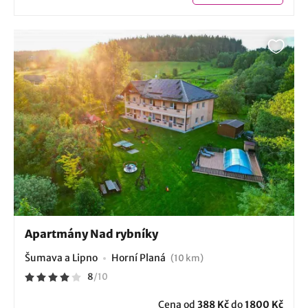
Apartmány Nad rybníky
Šumava a Lipno
Horní Planá
(10 km)
8
/
10
Cena od
388 Kč
do
1800 Kč