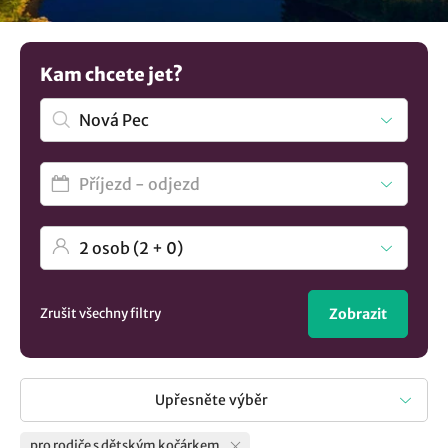
další tipy na
ubytování v lokalitě Nová Pec
..
Kam chcete jet?
Zrušit všechny filtry
Zobrazit
Upřesněte výběr
pro rodiče s dětským kočárkem