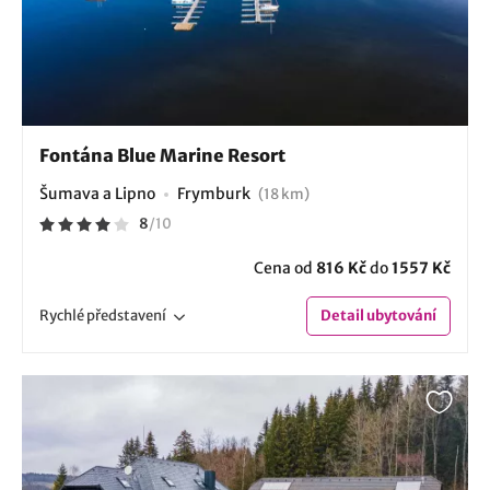
Fontána Blue Marine Resort
Šumava a Lipno
Frymburk
(18 km)
8
/
10
Cena od
816 Kč
do
1557 Kč
Rychlé
představení
Detail
ubytování