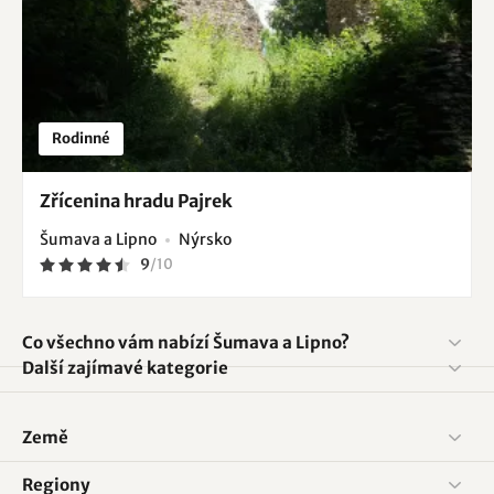
Rodinné
Zřícenina hradu Pajrek
Šumava a Lipno
Nýrsko
9
/
10
Co všechno vám nabízí Šumava a Lipno?
Další zajímavé kategorie
Země
Regiony