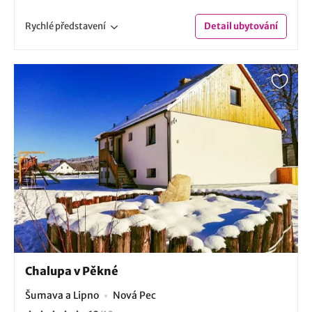
Rychlé
představení
Detail
ubytování
Chalupa v Pěkné
Šumava a Lipno
Nová Pec