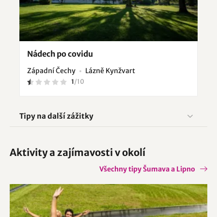
Nádech po covidu
Západní Čechy
Lázně Kynžvart
1
/
10
Tipy na další zážitky
Aktivity a zajímavosti v okolí
Všechny tipy Šumava a Lipno