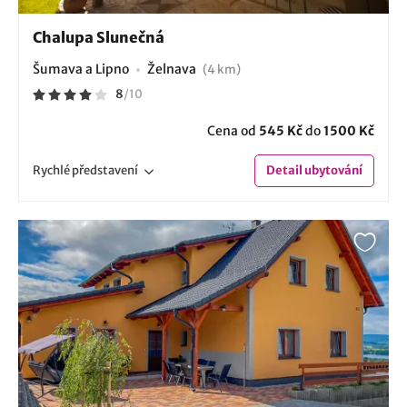
Chalupa Slunečná
Šumava a Lipno
Želnava
(4 km)
8
/
10
Cena od
545 Kč
do
1500 Kč
Rychlé
představení
Detail
ubytování