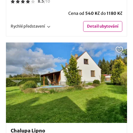
8.5
/
10
Cena od
540 Kč
do
1180 Kč
Rychlé
představení
Detail
ubytování
Chalupa Lipno