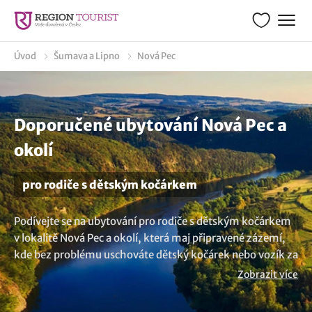
Úvod
Šumava a Lipno
Nová Pec
Doporučené ubytování Nová Pec a
okolí
pro rodiče s dětským kočárkem
Podívejte se na ubytování pro rodiče s dětským kočárkem
v lokalitě Nová Pec a okolí, která maj připravené zázemí,
kde bez problému uschováte dětský kočárek nebo vozík za
kolo. Vychutnejte si pohodlí a bezpečí ubytovacích
Zobrazit více
prostor, které mají pro své hosty i úschovnu na kola a
dětské kočárky. Nenašli jste to co hledáte? Prozkoumejte