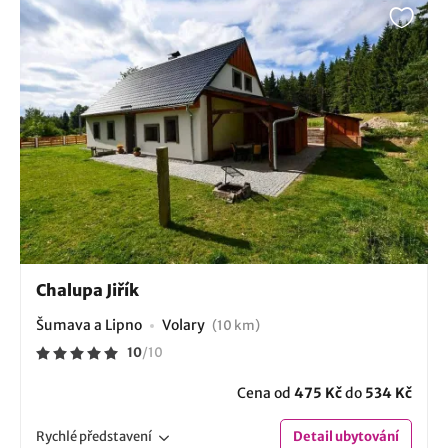
Chalupa Jiřík
Šumava a Lipno
Volary
(10 km)
10
/
10
Cena od
475 Kč
do
534 Kč
Rychlé
představení
Detail
ubytování