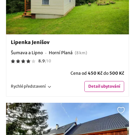
Lipenka Jenišov
Šumava a Lipno
Horní Planá
(8 km)
8.9
/
10
Cena od
450 Kč
do
500 Kč
Rychlé
představení
Detail
ubytování