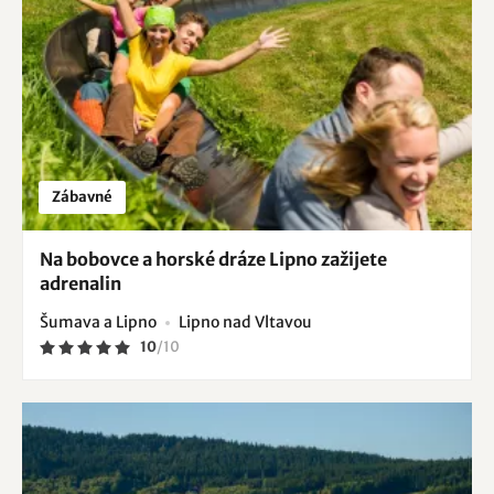
Zábavné
Na bobovce a horské dráze Lipno zažijete
adrenalin
Šumava a Lipno
Lipno nad Vltavou
10
/
10