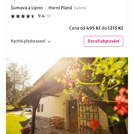
Šumava a Lipno
Horní Planá
(4 km)
9.4
/
10
Cena od
495 Kč
do
1215 Kč
Rychlé
představení
Detail
ubytování