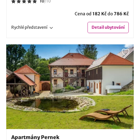
10
/
10
Cena od
182 Kč
do
786 Kč
Rychlé
představení
Detail
ubytování
Apartmány Pernek