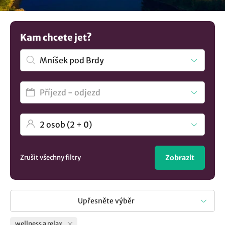
nabízené wellness hotely a penziony. Jistě si vyberte
některé z nabízených pobytových balíčků. Nevybrali jste
si? Mrkněte na všechna
ubytování v lokalitě Mníšek pod
Kam chcete jet?
Brdy
.
Zrušit všechny filtry
Zobrazit
Upřesněte výběr
wellness a relax