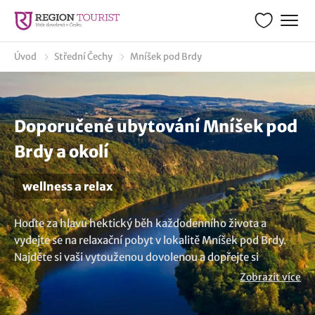
Úvod
Střední Čechy
Mníšek pod Brdy
Doporučené ubytování Mníšek pod
Brdy a okolí
wellness a relax
Hoďte za hlavu hektický běh každodenního života a
vydejte se na relaxační pobyt v lokalitě Mníšek pod Brdy.
Najděte si vaši vytouženou dovolenou a dopřejte si
odpočinku v podobě masáží, wellness procedur nebo
Zobrazit více
relaxu ve vířivce či v sauně. Vyberte si vhodné ubytování a
užijte si okouzlující chvíle ve wellness centru. Koukněte na