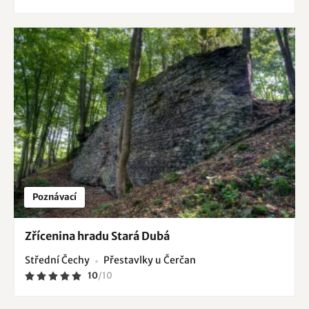
Poznávací
Zřícenina hradu Stará Dubá
Střední Čechy
Přestavlky u Čerčan
10
/
10