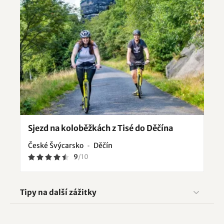
Sjezd na koloběžkách z Tisé do Děčína
České Švýcarsko
Děčín
9
/
10
Tipy na další zážitky