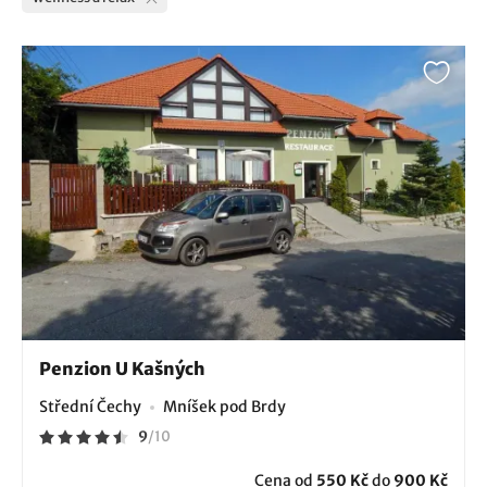
Penzion U Kašných
Střední Čechy
Mníšek pod Brdy
9
/
10
Cena od
550 Kč
do
900 Kč