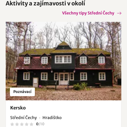
Aktivity a zajímavosti v okolí
Všechny tipy Střední Čechy
Poznávací
Kersko
Střední Čechy
Hradištko
0
/
10