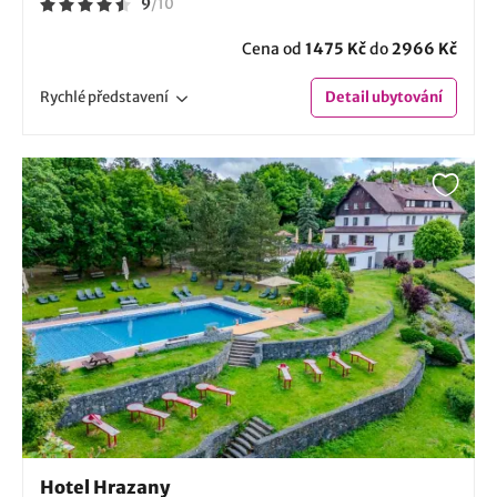
9
/
10
Cena od
1475 Kč
do
2966 Kč
Rychlé
představení
Detail
ubytování
Hotel Hrazany