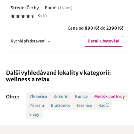
Střední Čechy
Radíč
(16 km)
9
/
10
Cena od
890 Kč
do
2390 Kč
Rychlé
představení
Detail
ubytování
Další vyhledávané lokality v kategorii:
wellness a relax
Obce:
Vlkančice
Kokořín
Kunice
Mníšek pod Brdy
Příbram
Bratronice
Jesenice
Radíč
Slapy