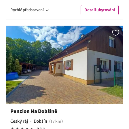
Rychlé
představení
Detail
ubytování
Penzion Na Dobšíně
Český ráj
Dobšín
(17 km)