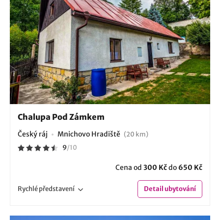
Chalupa Pod Zámkem
Český ráj
Mnichovo Hradiště
(20 km)
9
/
10
Cena od
300 Kč
do
650 Kč
Rychlé
představení
Detail
ubytování