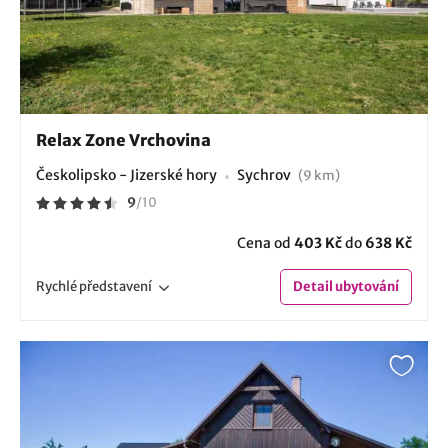
Relax Zone Vrchovina
Českolipsko - Jizerské hory
Sychrov
(9 km)
9
/
10
Cena od
403 Kč
do
638 Kč
Rychlé
představení
Detail
ubytování