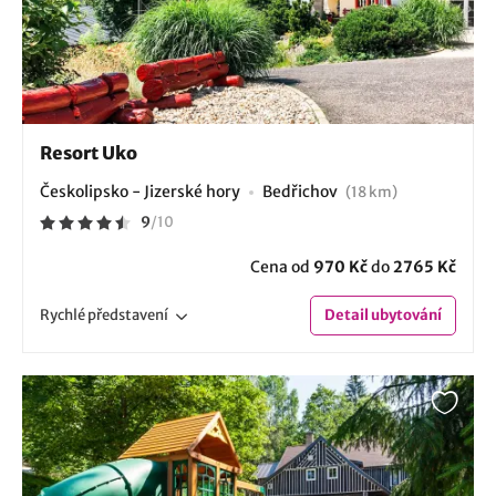
Resort Uko
Českolipsko - Jizerské hory
Bedřichov
(18 km)
9
/
10
Cena od
970 Kč
do
2765 Kč
Rychlé
představení
Detail
ubytování