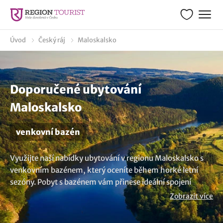
Úvod
Český ráj
Maloskalsko
Doporučené ubytování
Maloskalsko
venkovní bazén
Využijte naší nabídky ubytování v regionu Maloskalsko s
venkovním bazénem, který oceníte během horké letní
sezóny. Pobyt s bazénem vám přinese ideální spojení
relaxace na sluníčku a zábavy. Některé venkovní bazény
Zobrazit více
jsou dokonce vyhřívané a je možné je tak využívat i za
chladnějšího počasí. Máte jinou představu? V nabídce