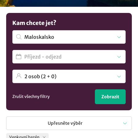
máme více možností
ubytování v lokalitě Maloskalsko
..
Kam chcete jet?
Zrušit všechny filtry
Zobrazit
Upřesněte výběr
Venkovní bazén