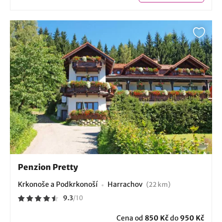
Penzion Pretty
Krkonoše a Podkrkonoší
Harrachov
(22 km)
9.3
/
10
Cena od
850 Kč
do
950 Kč