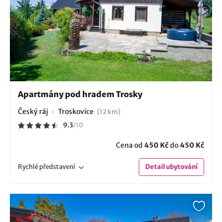
Apartmány pod hradem Trosky
Český ráj
Troskovice
(12 km)
9.3
/
10
Cena od
450 Kč
do
450 Kč
Rychlé
představení
Detail
ubytování