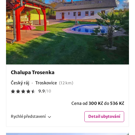
Chalupa Trosenka
Český ráj
Troskovice
(12 km)
9.9
/
10
Cena od
300 Kč
do
536 Kč
Rychlé
představení
Detail
ubytování