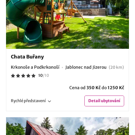
Chata Buřany
Krkonoše a Podkrkonoší
Jablonec nad Jizerou
(20 km)
10
/
10
Cena od
350 Kč
do
1250 Kč
Rychlé
představení
Detail
ubytování