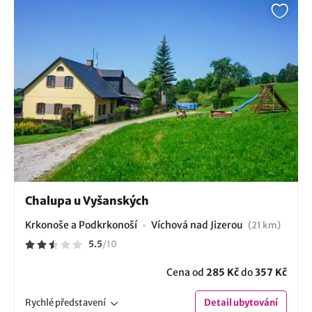
Chalupa u Vyšanských
Krkonoše a Podkrkonoší
Víchová nad Jizerou
(21 km)
5.5
/
10
Cena od
285 Kč
do
357 Kč
Rychlé
představení
Detail
ubytování