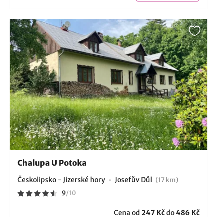
Chalupa U Potoka
Českolipsko - Jizerské hory
Josefův Důl
(17 km)
9
/
10
Cena od
247 Kč
do
486 Kč