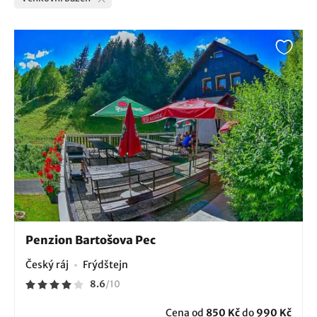
Penzion Bartošova Pec
Český ráj
Frýdštejn
8.6
/
10
Cena od
850 Kč
do
990 Kč