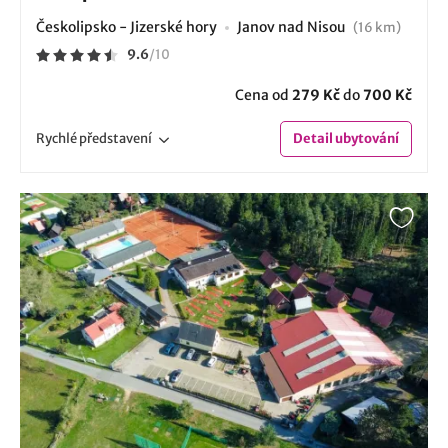
Českolipsko - Jizerské hory
Janov nad Nisou
(16 km)
9.6
/
10
Cena od
279 Kč
do
700 Kč
Rychlé
představení
Detail
ubytování