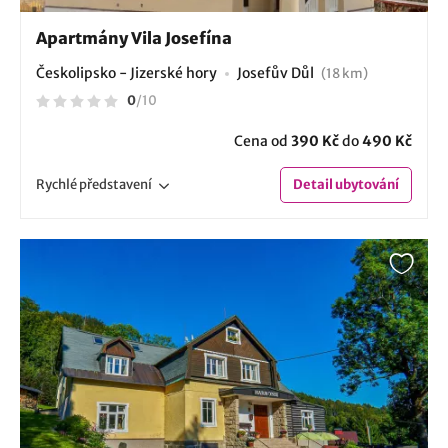
Apartmány Vila Josefína
Českolipsko - Jizerské hory
Josefův Důl
(18 km)
0
/
10
Cena od
390 Kč
do
490 Kč
Rychlé
představení
Detail
ubytování