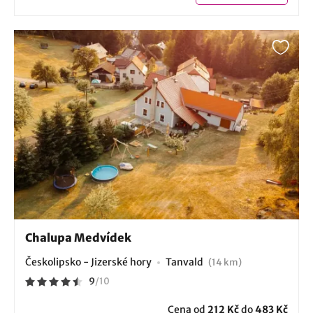
Chalupa Medvídek
Českolipsko - Jizerské hory
Tanvald
(14 km)
9
/
10
Cena od
212 Kč
do
483 Kč