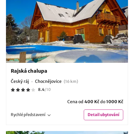
Rajská chalupa
Český ráj
Chocnějovice
(16 km)
8.4
/
10
Cena od
400 Kč
do
1000 Kč
Rychlé
představení
Detail
ubytování