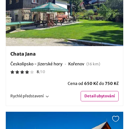
Chata Jana
Českolipsko - Jizerské hory
Kořenov
(16 km)
8
/
10
Cena od
650 Kč
do
750 Kč
Rychlé
představení
Detail
ubytování