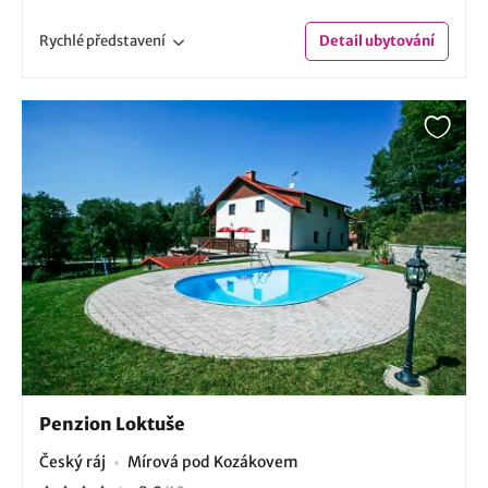
Rychlé
představení
Detail
ubytování
Penzion Loktuše
Český ráj
Mírová pod Kozákovem