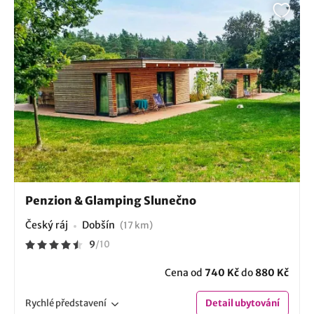
Penzion & Glamping Slunečno
Český ráj
Dobšín
(17 km)
9
/
10
Cena od
740 Kč
do
880 Kč
Rychlé
představení
Detail
ubytování