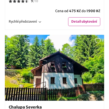
9
/
10
Cena od
475 Kč
do
1900 Kč
Rychlé
představení
Detail
ubytování
Chalupa Severka