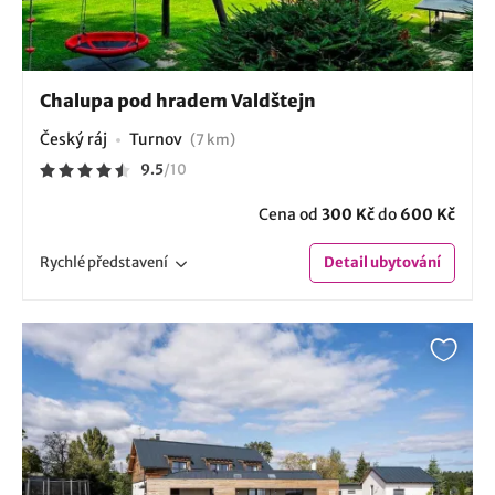
Chalupa pod hradem Valdštejn
Český ráj
Turnov
(7 km)
9.5
/
10
Cena od
300 Kč
do
600 Kč
Rychlé
představení
Detail
ubytování