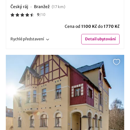
Český ráj
Branžež
(17 km)
9
/
10
Cena od
1100 Kč
do
1770 Kč
Rychlé
představení
Detail
ubytování