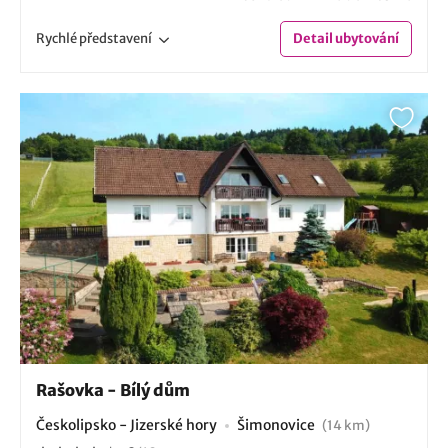
Rychlé
představení
Detail
ubytování
Rašovka - Bílý dům
Českolipsko - Jizerské hory
Šimonovice
(14 km)