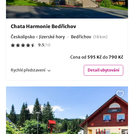
Chata Harmonie Bedřichov
Českolipsko - Jizerské hory
Bedřichov
(18 km)
9.5
/
10
Cena od
595 Kč
do
790 Kč
Rychlé
představení
Detail
ubytování