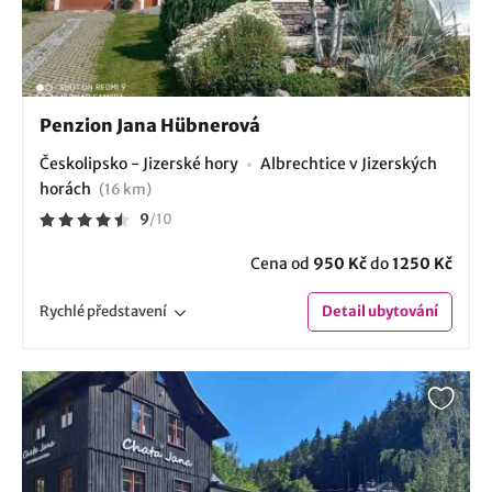
Penzion Jana Hübnerová
Českolipsko - Jizerské hory
Albrechtice v Jizerských
horách
(16 km)
9
/
10
Cena od
950 Kč
do
1250 Kč
Rychlé
představení
Detail
ubytování