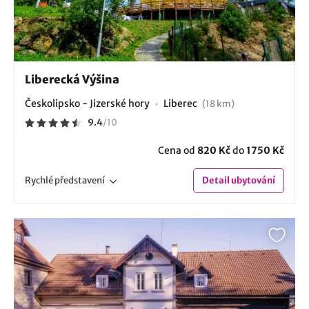
Liberecká Výšina
Českolipsko - Jizerské hory
Liberec
(18 km)
9.4
/
10
Cena od
820 Kč
do
1750 Kč
Rychlé
představení
Detail
ubytování