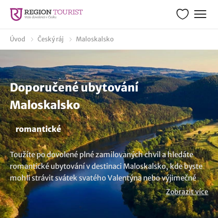
Úvod
Český ráj
Maloskalsko
Doporučené ubytování
Maloskalsko
romantické
Toužíte po dovolené plné zamilovaných chvil a hledáte
romantické ubytování v destinaci Maloskalsko, kde byste
mohli strávit svátek svatého Valentýna nebo výjimečné
výročí? Připravili jsme pro vás výběr romantických pobytů,
Zobrazit více
která vám poskytnou ideální kulisu pro tyto speciální
okamžiky. Zdá se vám výběr příliš malý? Zde jsou všechna