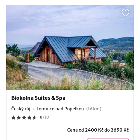
Biokolna Suites & Spa
Český ráj
Lomnice nad Popelkou
(16 km)
9
/
10
Cena od
2400 Kč
do
2650 Kč