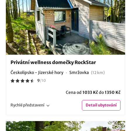
Privátní wellness domečky RockStar
Českolipsko - Jizerské hory
Smržovka
(12 km)
9
/
10
Cena od
1033 Kč
do
1350 Kč
Rychlé
představení
Detail
ubytování