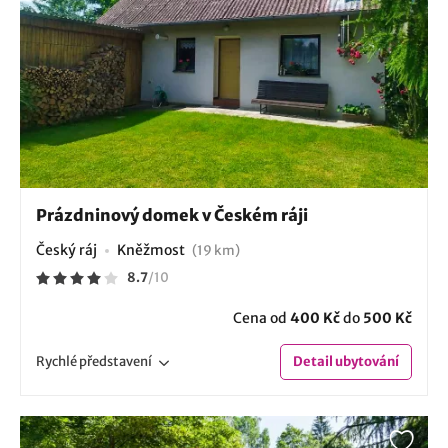
Prázdninový domek v Českém ráji
Český ráj
Kněžmost
(19 km)
8.7
/
10
Cena od
400 Kč
do
500 Kč
Rychlé
představení
Detail
ubytování