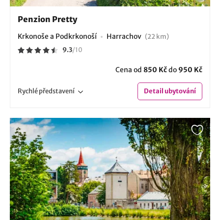
Penzion Pretty
Krkonoše a Podkrkonoší
Harrachov
(22 km)
9.3
/
10
Cena od
850 Kč
do
950 Kč
Rychlé
představení
Detail
ubytování