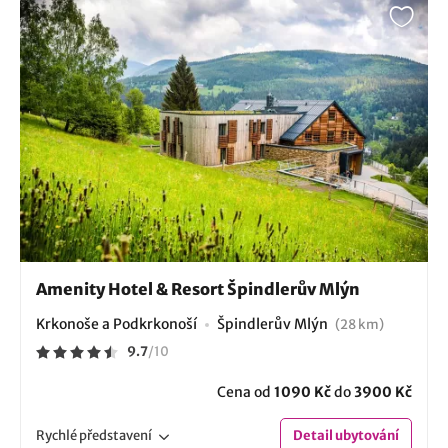
Amenity Hotel & Resort Špindlerův Mlýn
Krkonoše a Podkrkonoší
Špindlerův Mlýn
(28 km)
9.7
/
10
Cena od
1090 Kč
do
3900 Kč
Rychlé
představení
Detail
ubytování