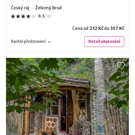
Český ráj
Železný Brod
8.5
/
10
Cena od
232 Kč
do
357 Kč
Rychlé
představení
Detail
ubytování