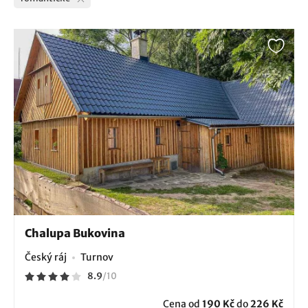
Chalupa Bukovina
Český ráj
Turnov
8.9
/
10
Cena od
190 Kč
do
226 Kč