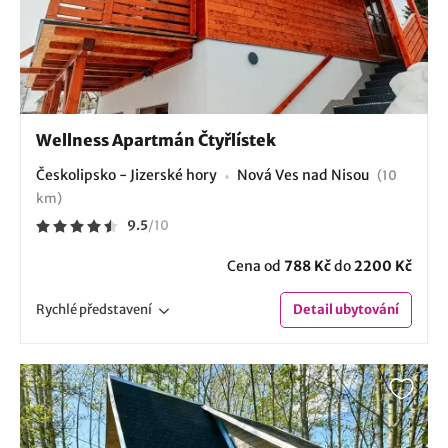
Wellness Apartmán Čtyřlístek
Českolipsko - Jizerské hory
Nová Ves nad Nisou
(10
km)
9.5
/
10
Cena od
788 Kč
do
2200 Kč
Rychlé
představení
Detail
ubytování