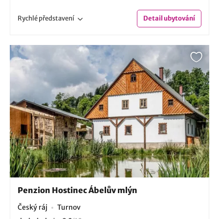
Rychlé
představení
Detail
ubytování
Penzion Hostinec Ábelův mlýn
Český ráj
Turnov