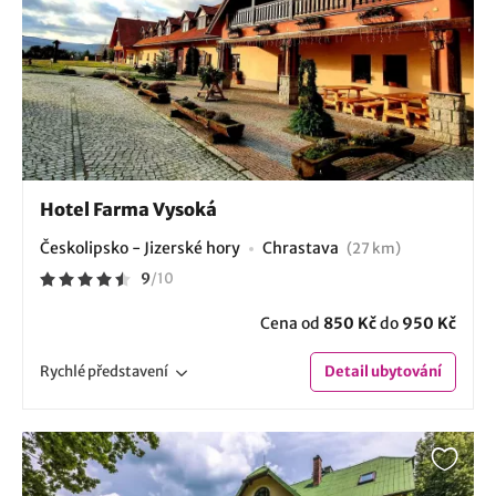
Hotel Farma Vysoká
Českolipsko - Jizerské hory
Chrastava
(27 km)
9
/
10
Cena od
850 Kč
do
950 Kč
Rychlé
představení
Detail
ubytování