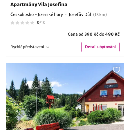
Apartmány Vila Josefína
Českolipsko - Jizerské hory
Josefův Důl
(18 km)
0
/
10
Cena od
390 Kč
do
490 Kč
Rychlé
představení
Detail
ubytování