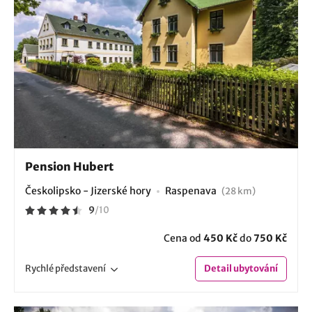
Pension Hubert
Českolipsko - Jizerské hory
Raspenava
(28 km)
9
/
10
Cena od
450 Kč
do
750 Kč
Rychlé
představení
Detail
ubytování