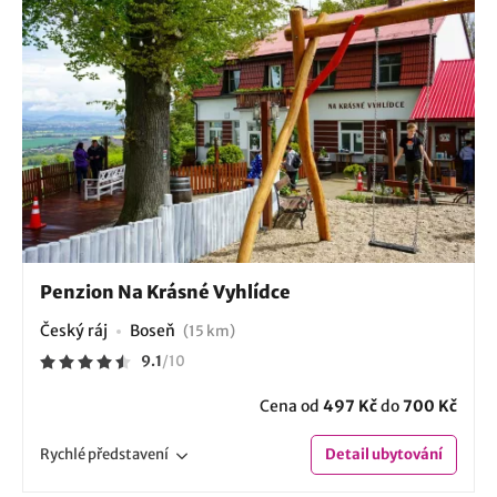
Penzion Na Krásné Vyhlídce
Český ráj
Boseň
(15 km)
9.1
/
10
Cena od
497 Kč
do
700 Kč
Rychlé
představení
Detail
ubytování