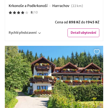
Krkonoše a Podkrkonoší
Harrachov
(22 km)
8
/
10
Cena od
898 Kč
do
1945 Kč
Rychlé
představení
Detail
ubytování