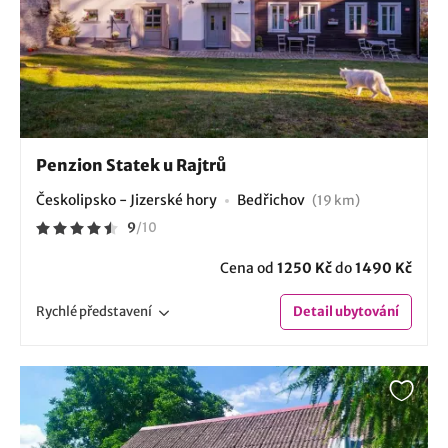
Penzion Statek u Rajtrů
Českolipsko - Jizerské hory
Bedřichov
(19 km)
9
/
10
Cena od
1250 Kč
do
1490 Kč
Rychlé
představení
Detail
ubytování