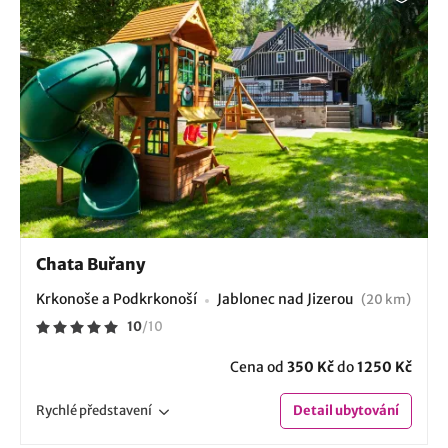
Chata Buřany
Krkonoše a Podkrkonoší
Jablonec nad Jizerou
(20 km)
10
/
10
Cena od
350 Kč
do
1250 Kč
Rychlé
představení
Detail
ubytování