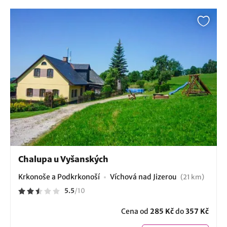
Chalupa u Vyšanských
Krkonoše a Podkrkonoší
Víchová nad Jizerou
(21 km)
5.5
/
10
Cena od
285 Kč
do
357 Kč