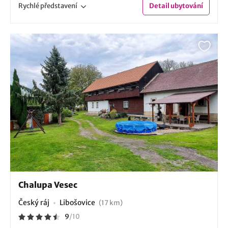
Rychlé
představení
Detail
ubytování
Chalupa Vesec
Český ráj
Libošovice
(17 km)
9
/
10