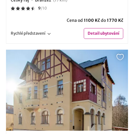
(17 km)
9
/
10
Cena od
1100 Kč
do
1770 Kč
Rychlé
představení
Detail
ubytování