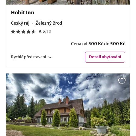
Hobit Inn
Český ráj
Železný Brod
9.5
/
10
Cena od
500 Kč
do
500 Kč
Rychlé
představení
Detail
ubytování