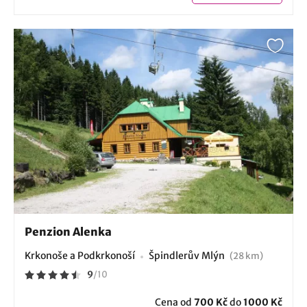
Penzion Alenka
Krkonoše a Podkrkonoší
Špindlerův Mlýn
(28 km)
9
/
10
Cena od
700 Kč
do
1000 Kč