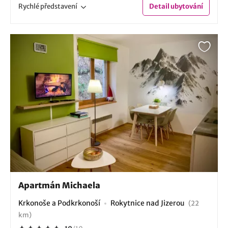
Rychlé
představení
Detail
ubytování
Apartmán Michaela
Krkonoše a Podkrkonoší
Rokytnice nad Jizerou
(22
km)