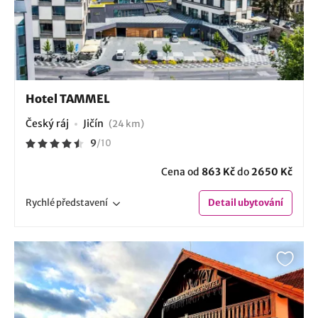
Hotel TAMMEL
Český ráj
Jičín
(24 km)
9
/
10
Cena od
863 Kč
do
2650 Kč
Rychlé
představení
Detail
ubytování