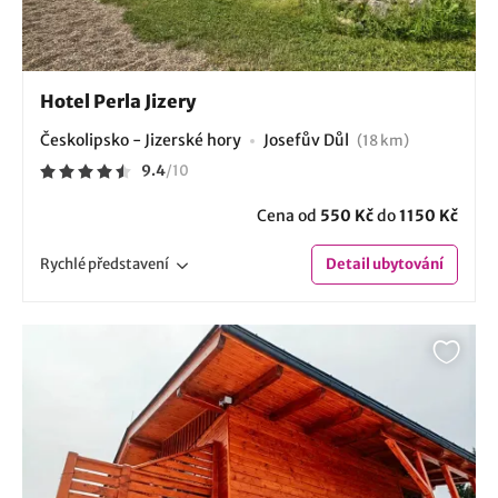
Hotel Perla Jizery
Českolipsko - Jizerské hory
Josefův Důl
(18 km)
9.4
/
10
Cena od
550 Kč
do
1150 Kč
Rychlé
představení
Detail
ubytování