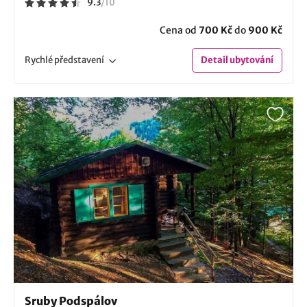
9.3
/
10
Cena od
700 Kč
do
900 Kč
Rychlé
představení
Detail
ubytování
Sruby Podspálov