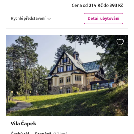
Cena od
214 Kč
do
393 Kč
Rychlé
představení
Detail
ubytování
Vila Čapek
Český ráj
Branžež