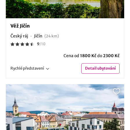
Věž Jičín
Český ráj
Jičín
(24 km)
9
/
10
Cena od
1800 Kč
do
2300 Kč
Rychlé
představení
Detail
ubytování