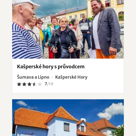
Kašperské hory s průvodcem
Šumava a Lipno
Kašperské Hory
7
/
10