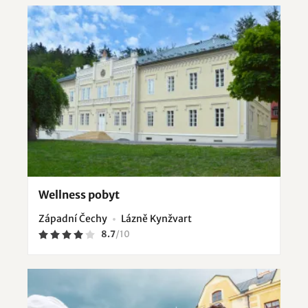
Wellness pobyt
Západní Čechy
Lázně Kynžvart
8.7
/
10