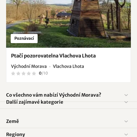
Poznávací
Ptačí pozorovatelna Vlachova Lhota
Východní Morava
Vlachova Lhota
0
/
10
Co všechno vám nabízí Východní Morava?
Další zajímavé kategorie
Země
Regiony