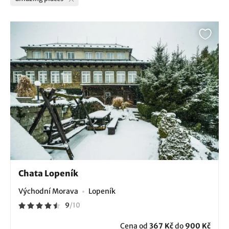
Chata Lopeník
Východní Morava
Lopeník
9
/
10
Cena od
367 Kč
do
900 Kč