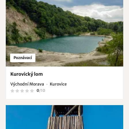
Poznávací
Kurovický lom
Východní Morava
Kurovice
0
/
10