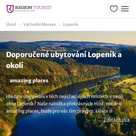
Úvod
Východní Morava
Lopeník
Doporučené ubytování Lopeník a
okolí
amazing places
Hledáte ubytování v těch nejúžasnějších místech v okolí
obce Lopeník? Naše nabídka překrásných míst, nebo-li
amazing places, bude pro vás tím pravým. Užijte si
neopakovatelný pobyt v jedinečném prostředí, které nabízí
Zobrazit více
kouzelná a úžasná místa. Nevybrali jste si? Mrkněte na
všechna
ubytování v lokalitě Lopeník
.