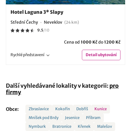
Hotel Laguna 3* Slapy
Střední Čechy
Neveklov
(24 km)
9.5
/
10
Cena od
1000 Kč
do
1200 Kč
Rychlé
představení
Detail
ubytování
Další vyhledávané lokality v kategorii:
pro
firmy
Obce:
Zbraslavice
Kokořín
Dobříš
Kunice
Mníšek pod Brdy
Jesenice
Příbram
Nymburk
Bratronice
Křenek
Malešov