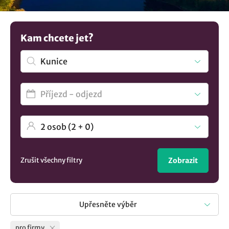
lépe firemní tým a kulturu. Máte jinou představu? V
nabídce máme více možností
ubytování v lokalitě Kunice
..
Kam chcete jet?
Zrušit všechny filtry
Zobrazit
Upřesněte výběr
pro firmy