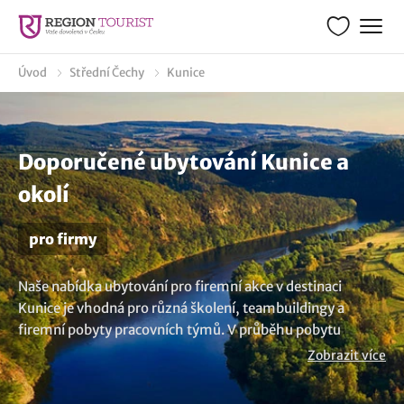
Úvod
Střední Čechy
Kunice
Doporučené ubytování Kunice a
okolí
pro firmy
Naše nabídka ubytování pro firemní akce v destinaci
Kunice je vhodná pro různá školení, teambuildingy a
firemní pobyty pracovních týmů. V průběhu pobytu
můžete uspořádat firemní prezentaci, intenzivní školení
Zobrazit více
nebo si jen odpočinout prostřednictvím
teambuildingových aktivit od pracovních úkolů a poznat