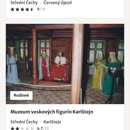
Střední Čechy
Červený Újezd
9
/
10
Rodinné
Muzeum voskových figurín Karlštejn
Střední Čechy
Karlštejn
4.7
/
10