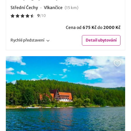
Střední Čechy
Vlkančice
(15 km)
9
/
10
Cena od
675 Kč
do
2000 Kč
Rychlé
představení
Detail
ubytování