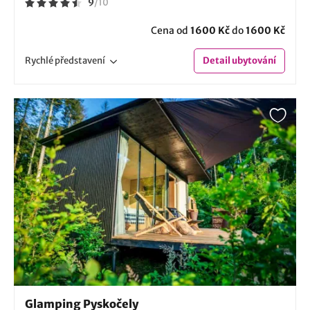
9
/
10
Cena od
1600 Kč
do
1600 Kč
Rychlé
představení
Detail
ubytování
Glamping Pyskočely