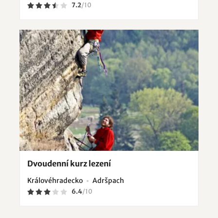
7.2
/
10
Dvoudenní kurz lezení
Královéhradecko
Adršpach
6.4
/
10