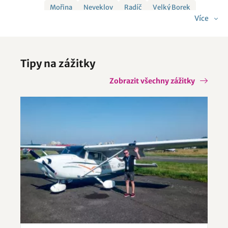
Mořina
Neveklov
Radíč
Velký Borek
Více
Věšín
Vlkančice
Tipy na zážitky
Zobrazit všechny zážitky