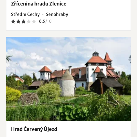
Zřícenina hradu Zlenice
Střední Čechy
Senohraby
6.5
/
10
Hrad Červený Újezd