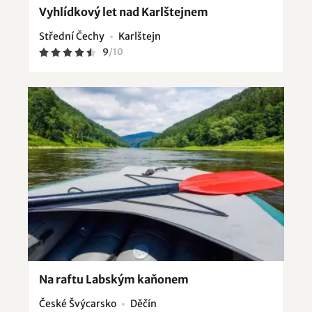
Vyhlídkový let nad Karlštejnem
Střední Čechy
Karlštejn
9
/
10
Na raftu Labským kaňonem
České Švýcarsko
Děčín