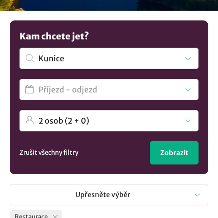
Nenalezli jste to pravé? Objevte další možnosti
ubytování v
lokalitě Kunice
..
Kam chcete jet?
Zrušit všechny filtry
Zobrazit
Upřesněte výběr
Restaurace