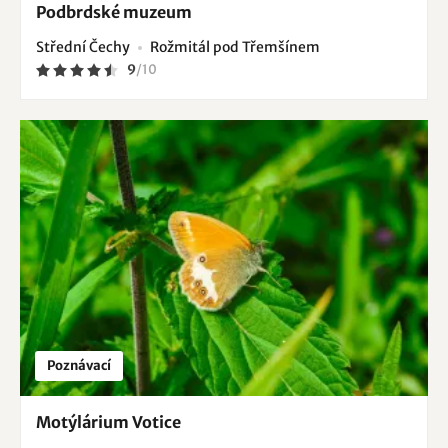
Podbrdské muzeum
Střední Čechy
Rožmitál pod Třemšínem
9
/
10
Poznávací
Motýlárium Votice