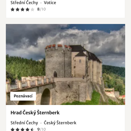
Střední Čechy
Votice
8
/
10
Poznávací
Hrad Český Šternberk
Střední Čechy
Český Šternberk
9
/
10