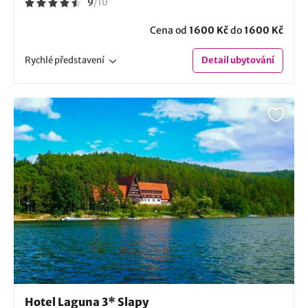
9
/
10
Cena od
1600 Kč
do
1600 Kč
Rychlé
představení
Detail
ubytování
Hotel Laguna 3* Slapy