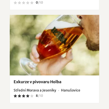
0
/
10
Exkurze v pivovaru Holba
Střední Morava a Jeseníky
Hanušovice
8
/
10