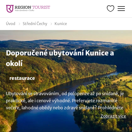
Úvod
Střední Čechy
Kunice
Doporučené ubytování Kunice a
okolí
restaurace
Ubytování se stravováním, od polopenze až po snídaně, je
praktické, ale i cenově výhodné. Preferujete rozmanité
večeře, lahodné obědy nebo zdravé snídaně? Prohlédněte
si nabízená ubytování, která leží lokalitě Kunice nebo
Zobrazit více
širším okolí a současně i nabízí pobyt se stravou nebo
provozují vlastní restauraci s celodenním provozem.