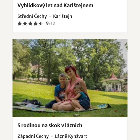
Vyhlídkový let nad Karlštejnem
Střední Čechy
Karlštejn
9
/
10
S rodinou na skok v lázních
Západní Čechy
Lázně Kynžvart