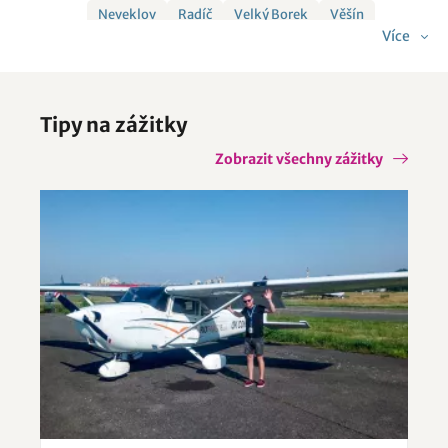
Neveklov
Radíč
Velký Borek
Věšín
Více
Všestudy
Tipy na zážitky
Zobrazit všechny zážitky