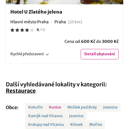
Hotel U Zlatého jelena
Hlavní město Praha
Praha
(25 km)
8
/
10
Cena od
600 Kč
do
3000 Kč
Rychlé
představení
Detail
ubytování
Další vyhledávané lokality v kategorii:
Restaurace
Obce:
Kokořín
Kunice
Mníšek pod Brdy
Jesenice
Kamýk nad Vltavou
Jesenice
Kralupy nad Vltavou
Křenek
Mořina