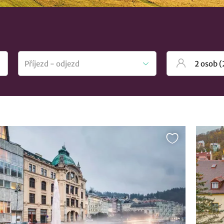
nnou dovolenou. Není to co hledáte? Prohlédněte si všechna
ubytov