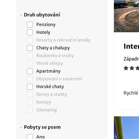
Druh ubytování
Penziony
Hotely
Resorty a rekreační areály
Inte
Chaty a chalupy
Roubenky a sruby
Západn
Vinné sklepy
Apartmány
Ubytování v soukromí
Horské chaty
Rychlé
Farmy a statky
Kempy
Glamping
Pobyty se psem
Ano