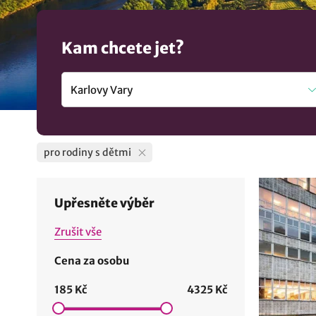
pro rodiny s dětmi v obci Karlovy Vary a vyražte na rodi
Kam chcete jet?
pro rodiny s dětmi
Upřesněte výběr
Zrušit vše
Cena za osobu
185 Kč
4325 Kč