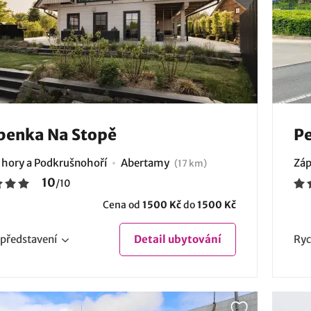
benka Na Stopě
Pe
 hory a Podkrušnohoří
Abertamy
Záp
(17 km)
10
/
10
Cena od
1500 Kč
do
1500 Kč
představení
Detail
ubytování
Ryc