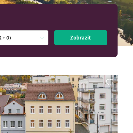
ání v lokalitě Karlovy Vary
..
Zobrazit