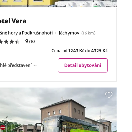
tel Vera
šné hory a Podkrušnohoří
Jáchymov
(16 km)
9
/
10
Cena od
1243 Kč
do
4325 Kč
hlé
představení
Detail
ubytování