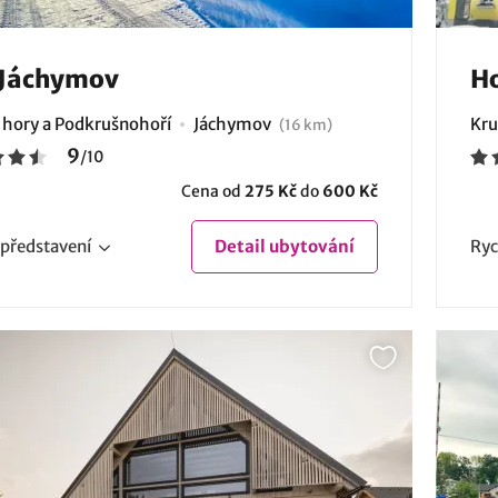
 Jáchymov
Ho
 hory a Podkrušnohoří
Jáchymov
Kru
(16 km)
9
/
10
Cena od
275 Kč
do
600 Kč
představení
Detail
ubytování
Ryc