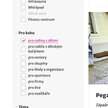
Infrasauna
Whirlpool
Vířivá vana
Fitness centrum
Pro koho
pro rodiny s dětmi
pro rodiče s dětským
kočárkem
pro seniory
pro skupiny
pro školy a organizace
pro sportovce
pro firmy
pro dva
pro vozíčkáře
Pega
Západn
Téma