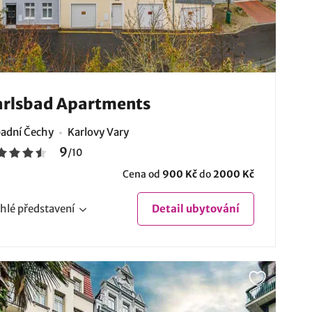
rlsbad Apartments
adní Čechy
Karlovy Vary
9
/
10
Cena od
900 Kč
do
2000 Kč
hlé
představení
Detail
ubytování