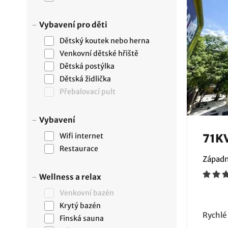
Vybavení pro děti
Dětský koutek nebo herna
Venkovní dětské hřiště
Dětská postýlka
Dětská židlička
Přebalovací pult
Vybavení
Wifi internet
71K
Restaurace
Západn
Wellness a relax
Venkovní bazén
Krytý bazén
Rychlé
Finská sauna