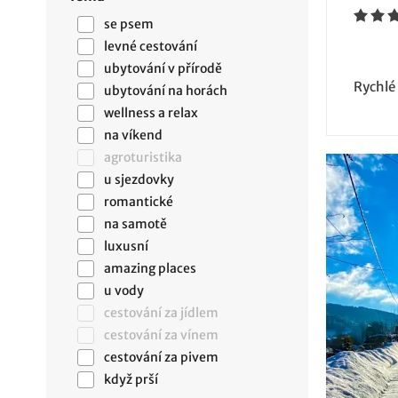
se psem
levné cestování
ubytování v přírodě
Rychlé
ubytování na horách
wellness a relax
na víkend
agroturistika
u sjezdovky
romantické
na samotě
luxusní
amazing places
u vody
cestování za jídlem
cestování za vínem
cestování za pivem
když prší