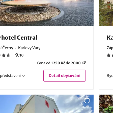
rhotel Central
Ka
í Čechy
Karlovy Vary
Záp
9
/
10
Cena od
1250 Kč
do
2000 Kč
představení
Detail
ubytování
Ryc