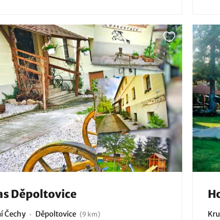
s Děpoltovice
Ho
í Čechy
Děpoltovice
Kru
(9 km)