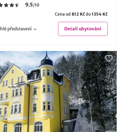
9.5
/
10
Cena od
812 Kč
do
1354 Kč
hlé
představení
Detail
ubytování