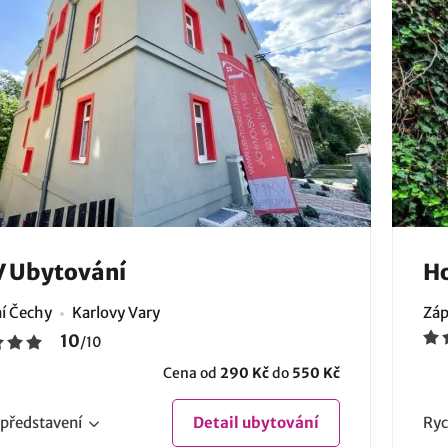
V Ubytování
Ho
í Čechy
Karlovy Vary
Záp
10
/
10
Cena od
290 Kč
do
550 Kč
představení
Detail
ubytování
Ryc