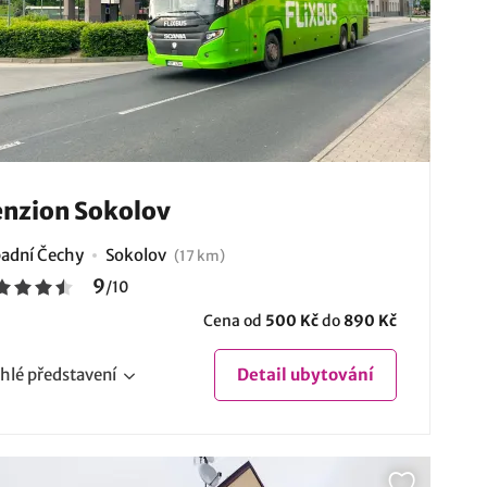
nzion Sokolov
adní Čechy
Sokolov
(17 km)
9
/
10
Cena od
500 Kč
do
890 Kč
hlé
představení
Detail
ubytování