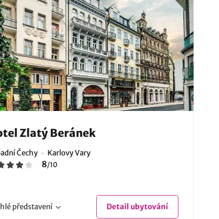
tel Zlatý Beránek
adní Čechy
Karlovy Vary
8
/
10
hlé
představení
Detail
ubytování