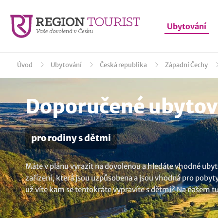
Ubytování
Úvod
Ubytování
Česká republika
Západní Čechy
Doporučené ubytová
pro rodiny s dětmi
Máte v plánu vyrazit na dovolenou a hledáte vhodné ubyto
zařízení, která jsou uzpůsobena a jsou vhodná pro pobyty s
už víte kam se tentokráte vypravíte s dětmi? Na našem t
miminky. A které vybavení je vhodné, aby zařízení mělo za
herními prvky a za chladného počasí přijde vhod herna, d