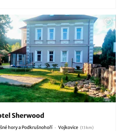
tel Sherwood
šné hory a Podkrušnohoří
Vojkovice
(13 km)