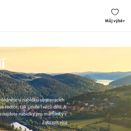
Můj výběr
í
ohlédněte si nabídku ubytovacích
rodiče, tak i malé i větší děti. A
zde najdete nabídky pro maminky s
ají zahradu, dětské hřiště s
Zobrazit více
édněte si naši nabídku ubytování