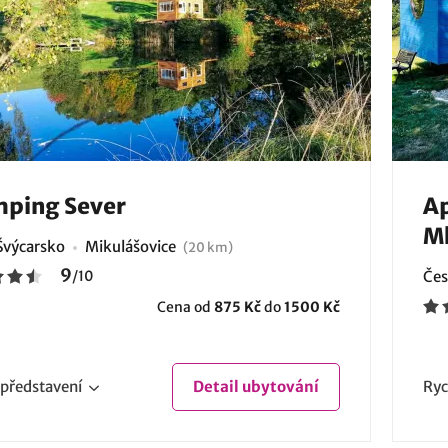
mping Sever
Ap
Ml
Švýcarsko
Mikulášovice
(20 km)
9
/
10
Čes
Cena od
875 Kč
do
1500 Kč
představení
Detail
ubytování
Ryc