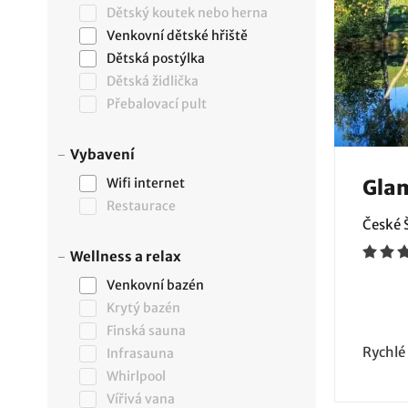
Dětský koutek nebo herna
Venkovní dětské hřiště
Dětská postýlka
Dětská židlička
Přebalovací pult
Vybavení
Wifi internet
Gla
Restaurace
České 
Wellness a relax
Venkovní bazén
Krytý bazén
Finská sauna
Rychlé
Infrasauna
Whirlpool
Vířivá vana