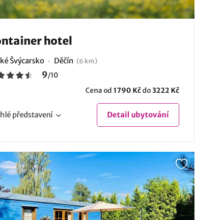
ntainer hotel
ké Švýcarsko
Děčín
(6 km)
9
/
10
Cena od
1790 Kč
do
3222 Kč
hlé
představení
Detail
ubytování