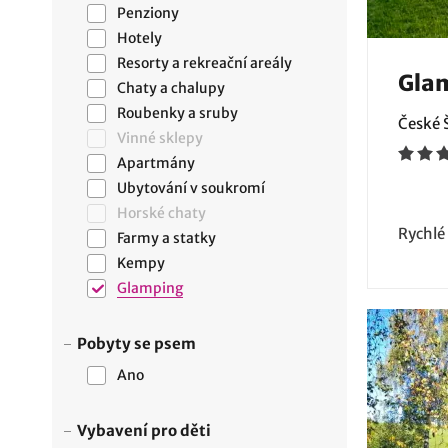
Penziony
Hotely
Resorty a rekreační areály
Gla
Chaty a chalupy
Roubenky a sruby
České 
Vinné sklepy
Apartmány
Ubytování v soukromí
Horské chaty
Rychlé
Farmy a statky
Kempy
Glamping
Pobyty se psem
Ano
Vybavení pro děti