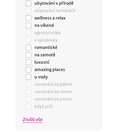
ubytování v přírodě
ubytování na horách
wellness a relax
na víkend
agroturistika
u sjezdovky
romantické
na samotě
luxusní
amazing places
u vody
cestování za jídlem
cestování za vínem
cestování za pivem
když prší
Zrušit vše