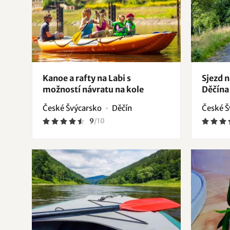
Kanoe a rafty na Labi s
Sjezd n
možností návratu na kole
Děčína
České Švýcarsko
Děčín
České Š
9
/
10