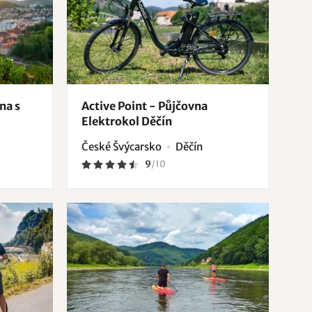
na s
Active Point - Půjčovna
Elektrokol Děčín
České Švýcarsko
Děčín
9
/
10