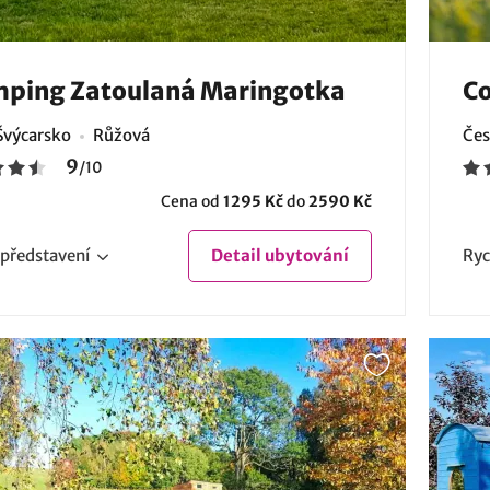
mping Zatoulaná Maringotka
Co
Švýcarsko
Růžová
Čes
9
/
10
Cena od
1295 Kč
do
2590 Kč
představení
Detail
ubytování
Ryc