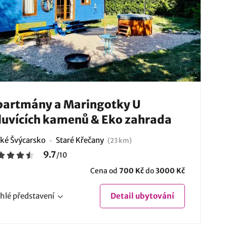
artmány a Maringotky U
uvících kamenů & Eko zahrada
ké Švýcarsko
Staré Křečany
(23 km)
9.7
/
10
Cena od
700 Kč
do
3000 Kč
hlé
představení
Detail
ubytování