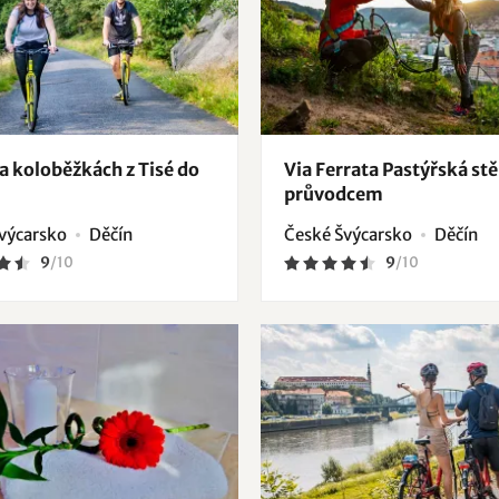
a koloběžkách z Tisé do
Via Ferrata Pastýřská stě
průvodcem
výcarsko
Děčín
České Švýcarsko
Děčín
9
/
10
9
/
10