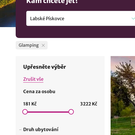
Kam chcete jet?
Glamping
Upřesněte výběr
Zrušit vše
Cena za osobu
181 Kč
3222 Kč
Druh ubytování