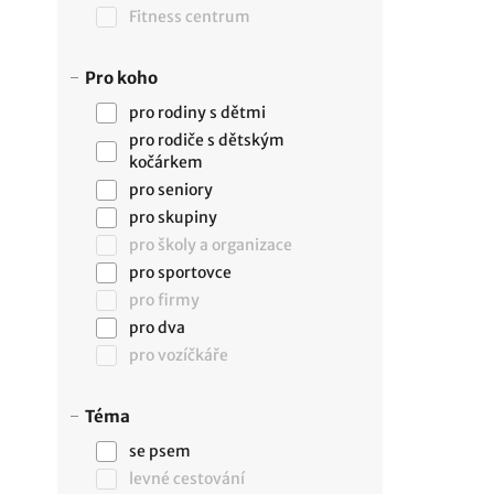
Fitness centrum
Pro koho
pro rodiny s dětmi
pro rodiče s dětským
kočárkem
pro seniory
pro skupiny
pro školy a organizace
pro sportovce
pro firmy
pro dva
pro vozíčkáře
Téma
se psem
levné cestování