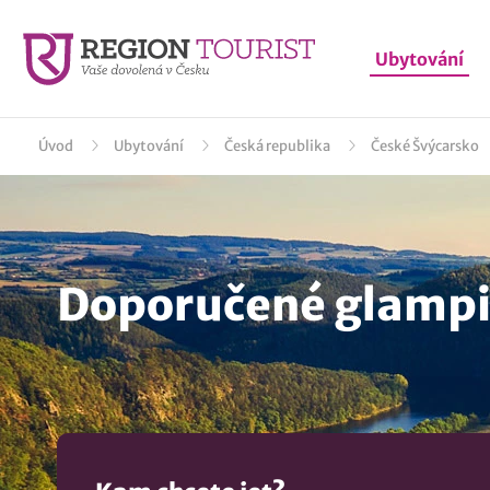
Ubytování
Úvod
Ubytování
Česká republika
České Švýcarsko
Doporučené glampi