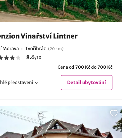
nzion Vinařství Lintner
ní Morava
Tvořihráz
(20 km)
8.6
/
10
Cena od
700 Kč
do
700 Kč
hlé
představení
Detail
ubytování