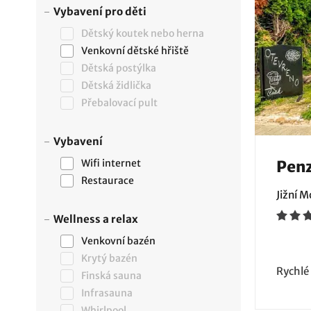
Vybavení pro děti
Dětský koutek nebo herna
Venkovní dětské hřiště
Dětská postýlka
Dětská židlička
Přebalovací pult
Vybavení
Wifi internet
Penz
Restaurace
Jižní 
Wellness a relax
Venkovní bazén
Krytý bazén
Rychlé
Finská sauna
Infrasauna
Whirlpool