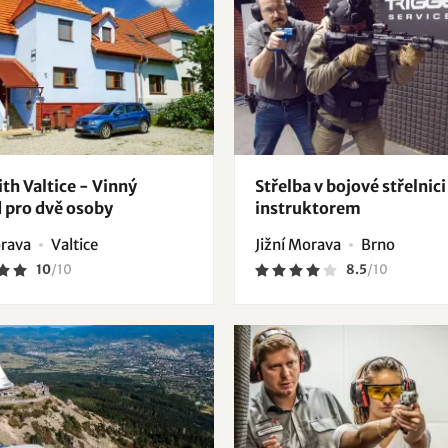
ith Valtice - Vinný
Střelba v bojové střelnici
d pro dvě osoby
instruktorem
orava
Valtice
Jižní Morava
Brno
10
/
10
8.5
/
10