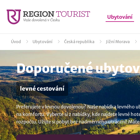
Ubytování
Úvod
Ubytování
Česká republika
Jižní Morava
Doporučené ubytová
levné cestování
Preferujete v levnou dovolenou? Naše nabídka levného uby
na komfortu. Vyberte si z nabídky, kde najdete levné hot
rozpočtu. Užijte si pobyt bez nadměrného utrácení! Mát