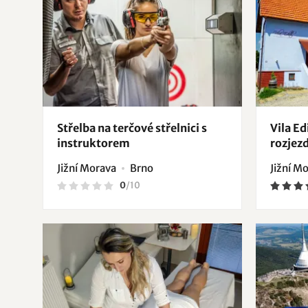
Střelba na terčové střelnici s
Vila Ed
instruktorem
rozjez
Jižní Morava
Brno
Jižní M
0
/
10