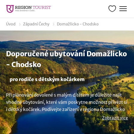
Úvod
Západní Čechy
Domažlicko - Chodsko
Doporučené ubytování Domažlicko
- Chodsko
pro rodiče s dětským kočárkem
Při plánování dovolené s malým dítětem je důležité najít
vhodné ubytování, které vám poskytne možnost přivézt si
i dětský kočárek. Podívejte zařízení v regionu Domažlicko
- Chodsko nebo blízkém okolí, kde je možné si uschovat
Zobrazit více
kočárek nebo vozík za kolo. Prostory bývají přizpůsobeny
potřebám pro pobyt s miminkem, můžete se tak těšit na