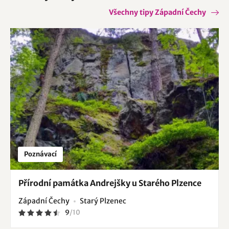
Všechny tipy Západní Čechy
Poznávací
Přírodní památka Andrejšky u Starého Plzence
Západní Čechy
Starý Plzenec
9
/
10