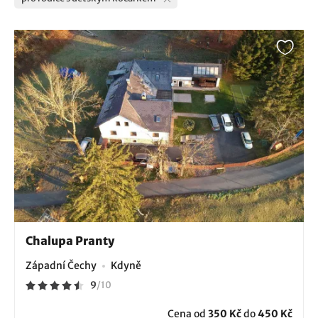
Chalupa Pranty
Západní Čechy
Kdyně
9
/
10
Cena od
350 Kč
do
450 Kč