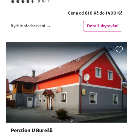
9.6
/
10
Cena od
810 Kč
do
1400 Kč
Rychlé
představení
Detail
ubytování
Penzion U Burešů