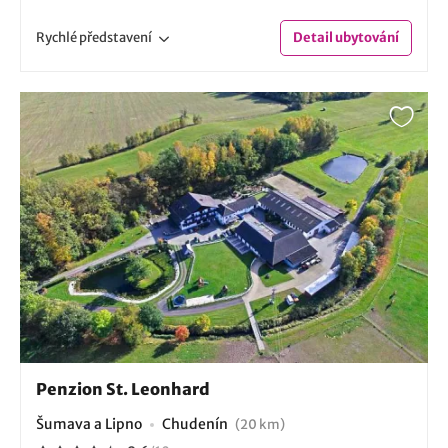
Rychlé
představení
Detail
ubytování
Penzion St. Leonhard
Šumava a Lipno
Chudenín
(20 km)