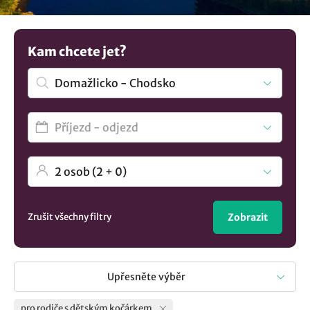
pobyt a víte, že můžete si v klidu uschovat dětský kočárek.
Potřebujete větší inspiraci? Zde najdete ucelený výběr
ubytování v lokalitě Domažlicko - Chodsko
..
Kam chcete jet?
Zrušit všechny filtry
Zobrazit
Upřesněte výběr
pro rodiče s dětským kočárkem