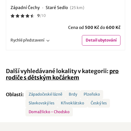
Západní Čechy
Staré Sedlo
(25 km)
9
/
10
Cena od
500 Kč
do
600 Kč
Rychlé
představení
Detail
ubytování
Další vyhledávané lokality v kategorii:
pro
rodiče s dětským kočárkem
Oblasti:
Západočeské lázně
Brdy
Plzeňsko
Slavkovský les
Křivoklátsko
Český les
Domažlicko - Chodsko