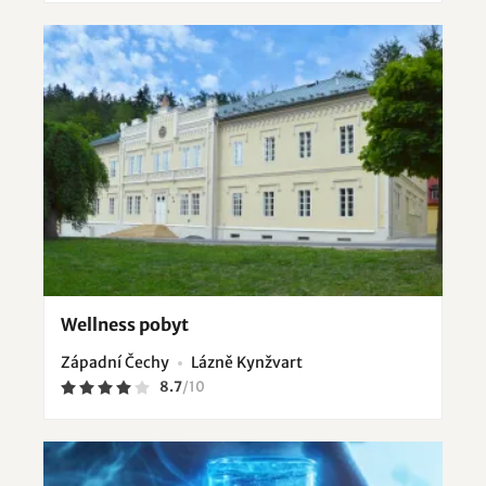
Wellness pobyt
Západní Čechy
Lázně Kynžvart
8.7
/
10