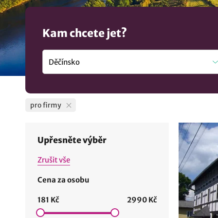
Kam chcete jet?
pro firmy
Upřesněte výběr
Zrušit vše
Cena za osobu
181 Kč
2990 Kč