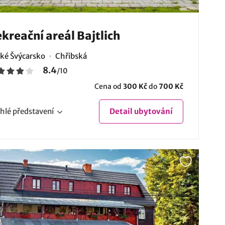
kreační areál Bajtlich
ké Švýcarsko
Chřibská
8.4
/
10
Cena od
300 Kč
do
700 Kč
hlé
představení
Detail
ubytování