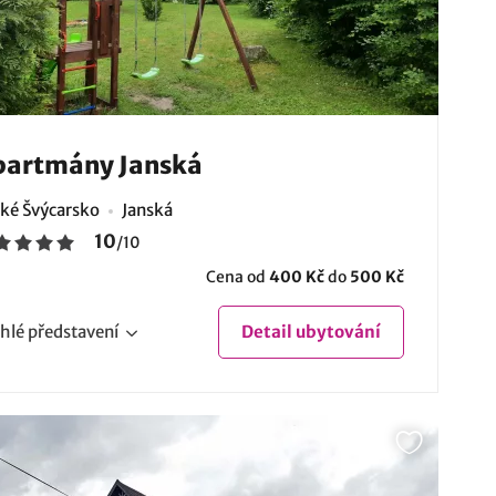
partmány Janská
ké Švýcarsko
Janská
10
/
10
Cena od
400 Kč
do
500 Kč
hlé
představení
Detail
ubytování