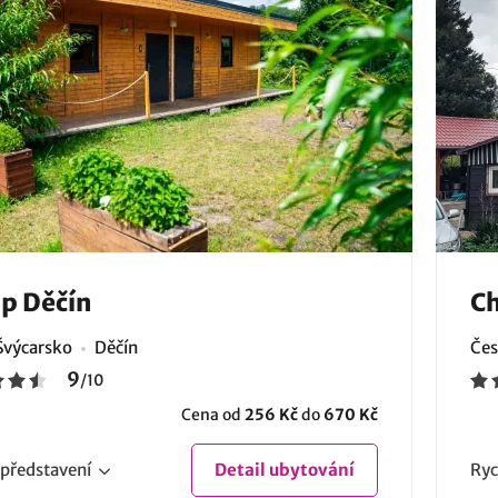
p Děčín
Ch
Švýcarsko
Děčín
Čes
9
/
10
Cena od
256 Kč
do
670 Kč
představení
Detail
ubytování
Ryc