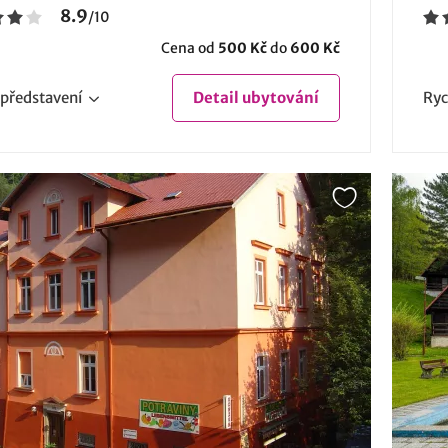
8.9
/
10
Cena od
500 Kč
do
600 Kč
představení
Detail
ubytování
Ryc