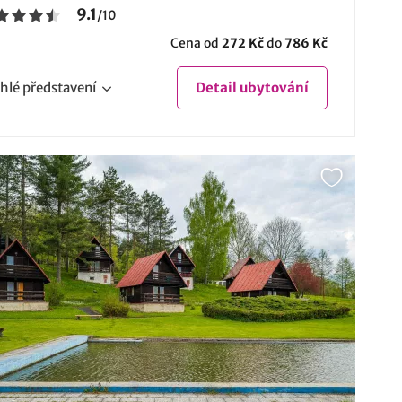
9.1
/
10
Cena od
272 Kč
do
786 Kč
hlé
představení
Detail
ubytování