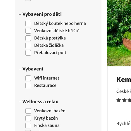
Vybavení pro děti
Dětský koutek nebo herna
Venkovní dětské hřiště
Dětská postýlka
Dětská židlička
Přebalovací pult
Vybavení
Wifi internet
Kem
Restaurace
České 
Wellness a relax
Venkovní bazén
Krytý bazén
Rychlé
Finská sauna