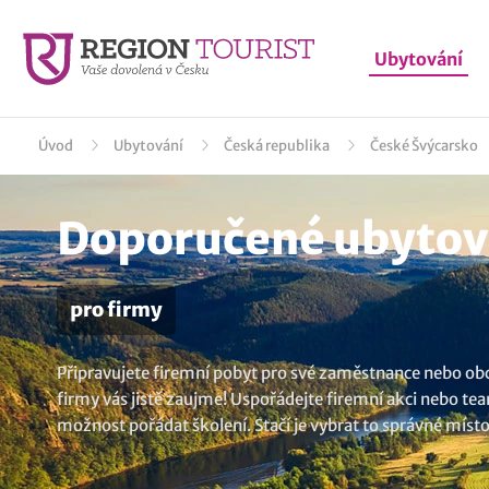
Ubytování
Úvod
Ubytování
Česká republika
České Švýcarsko
Doporučené ubytov
pro firmy
Připravujete firemní pobyt pro své zaměstnance nebo obc
firmy vás jistě zaujme! Uspořádejte firemní akci nebo te
možnost pořádat školení. Stačí je vybrat to správné místo
Děčínsko
..