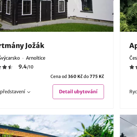
rtmány Jožák
A
Švýcarsko
Arnoltice
Čes
9.4
/
10
Cena od
360 Kč
do
775 Kč
představení
Detail
ubytování
Ryc