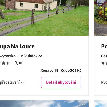
upa Na Louce
Pe
Švýcarsko
Mikulášovice
Čes
9
/
10
Cena od
181 Kč
do
363 Kč
představení
Detail
ubytování
Ryc