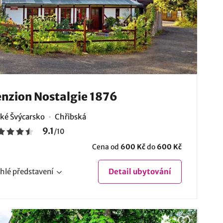
nzion Nostalgie 1876
ké Švýcarsko
Chřibská
9.1
/
10
Cena od
600 Kč
do
600 Kč
hlé
představení
Detail
ubytování