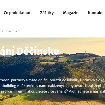
Co podniknout
Zážitky
Magazín
Kontakt
Děčínsko
ání Děčínsko
hodní partnery a máte v plánu vyrazit do lokality Děčínsko a oko
ambuilding v některém v námi nabízených ubytovacích zařízení a z
 pro vaši firemní akci. Chcete více variant? Prohlédněte si naši n