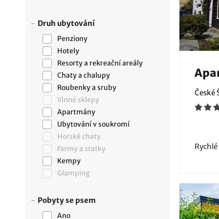
Druh ubytování
Penziony
Hotely
Resorty a rekreační areály
Apa
Chaty a chalupy
Roubenky a sruby
České 
Vinné sklepy
Apartmány
Ubytování v soukromí
Horské chaty
Rychlé
Farmy a statky
Kempy
Glamping
Pobyty se psem
Ano