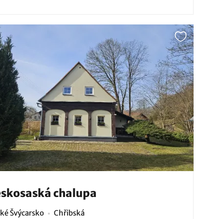
skosaská chalupa
ké Švýcarsko
Chřibská