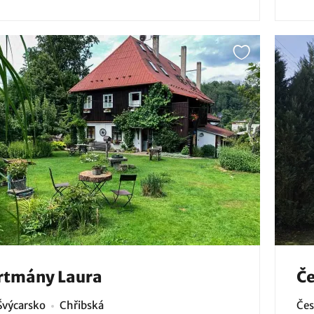
rtmány Laura
Če
Švýcarsko
Chřibská
Čes