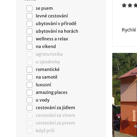
se psem
levné cestování
ubytování v přírodě
Rychlé
ubytování na horách
wellness a relax
na víkend
agroturistika
u sjezdovky
romantické
na samotě
luxusní
amazing places
u vody
cestování za jídlem
cestování za vínem
cestování za pivem
když prší