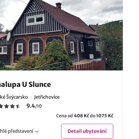
alupa U Slunce
ké Švýcarsko
Jetřichovice
9.4
/
10
Cena od
408 Kč
do
1075 Kč
hlé
představení
Detail
ubytování