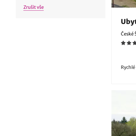
Zrušit vše
Ubyt
České 
Rychlé