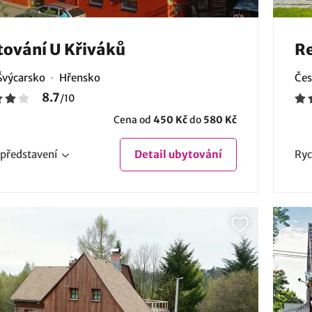
ování U Křiváků
Re
Švýcarsko
Hřensko
Čes
8.7
/
10
Cena od
450 Kč
do
580 Kč
představení
Detail
ubytování
Ryc