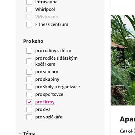
Infrasauna
Whirlpool
Vířivá vana
Fitness centrum
Pro koho
pro rodiny s dětmi
pro rodiče s dětským
kočárkem
pro seniory
pro skupiny
pro školy a organizace
pro sportovce
pro firmy
pro dva
pro vozíčkáře
Apa
České 
Téma