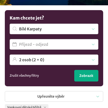
hřištěm, kde byste mohli strávit dovolenou. Není to dost?
Najděte více unikátních
ubytování v lokalitě Bílé Karpaty
..
Jednoduše a přehledně.
Kam chcete jet?
Zrušit všechny filtry
Zobrazit
Upřesněte výběr
Venkovní dětské hřiště