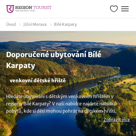
Úvod
Jižní Morava
Bílé Karpaty
Doporučené ubytování Bílé
Karpaty
venkovní dětské hřiště
Hledáte ubytování s dětským venkovním hřištěm v
regionu Bílé Karpaty? V naší nabídce najdete nabídku
pobytů, kde si děti mohou pohrát na dětském hřišti.
Zaručené bezpečné prostředí se spoustou zábavy pro vaše
Zobrazit více
ratolesti poskytne zahrada s prolézačkami, pískovištěm či
houpačkami. Mrkněte na seznam možností s dětským