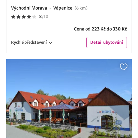
Východní Morava
Vápenice
(6 km)
8
/
10
Cena od
223 Kč
do
330 Kč
Rychlé
představení
Detail
ubytování