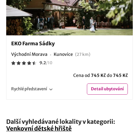
EKO Farma Sádky
Východní Morava
Kunovice
(27 km)
9.2
/
10
Cena od
745 Kč
do
745 Kč
Rychlé
představení
Detail
ubytování
Další vyhledávané lokality v kategorii:
Venkovní dětské hřiště