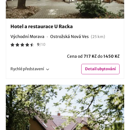
Hotel a restaurace U Racka
Východní Morava
Ostrožská Nová Ves
(25 km)
9
/
10
Cena od
717 Kč
do
1450 Kč
Rychlé
představení
Detail
ubytování