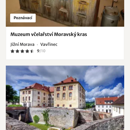
Poznávací
Muzeum včelařství Moravský kras
Jižní Morava
Vavřinec
9
/
10