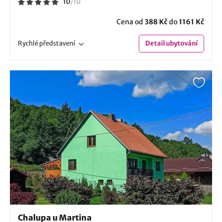
10
/
10
Cena od
388 Kč
do
1161 Kč
Rychlé
představení
Detail
ubytování
Chalupa u Martina