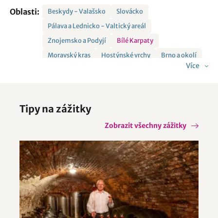
Oblasti:
Beskydy - Valašsko
Slovácko
Pálava a Lednicko - Valtický areál
Znojemsko a Podyjí
Bílé Karpaty
Moravský kras
Hostýnské vrchy
Brno a okolí
Více
Vranovská přehrada
Drahanská vrchovina
Tipy na zážitky
Zobrazit všechny zážitky