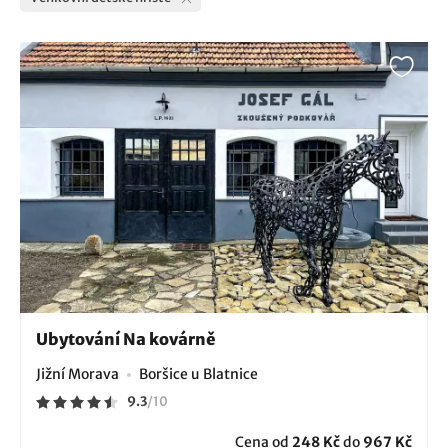
Ubytování Na kovárně
Jižní Morava
Boršice u Blatnice
9.3
/
10
Cena od
248 Kč
do
967 Kč