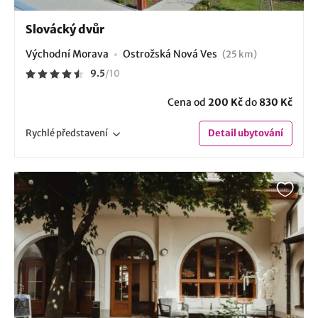
Slovácký dvůr
Východní Morava
Ostrožská Nová Ves
(25 km)
9.5
/
10
Cena od
200 Kč
do
830 Kč
Rychlé
představení
Detail
ubytování