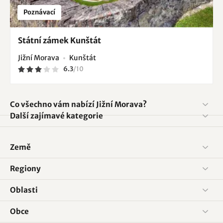
Poznávací
Státní zámek Kunštát
Jižní Morava
Kunštát
6.3
/
10
Co všechno vám nabízí Jižní Morava?
Další zajímavé kategorie
Země
Regiony
Oblasti
Obce