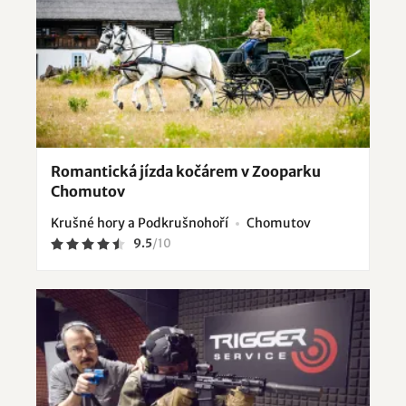
Romantická jízda kočárem v Zooparku
Chomutov
Krušné hory a Podkrušnohoří
Chomutov
9.5
/
10