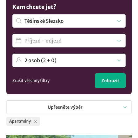
apartmánech můžete očekávat moderní vybavení, jako je
Kam chcete jet?
klimatizace, televize, bezplatné Wi-Fi připojení nebo
vlastní kuchyňku. Nevybrali jste si? Mrkněte na všechna
ubytování v lokalitě Těšínské Slezsko
.
Zrušit všechny filtry
Zobrazit
Upřesněte výběr
Apartmány