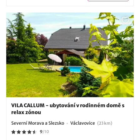
VILA CALLUM - ubytování v rodinném domě s
relax zónou
Severní Morava a Slezsko
Václavovice
(23 km)
9
/
10