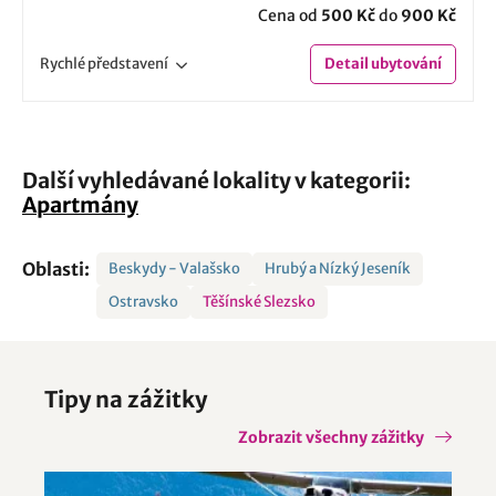
Cena od
500 Kč
do
900 Kč
Rychlé
představení
Detail
ubytování
Další vyhledávané lokality v kategorii:
Apartmány
Oblasti:
Beskydy - Valašsko
Hrubý a Nízký Jeseník
Ostravsko
Těšínské Slezsko
Tipy na zážitky
Zobrazit všechny zážitky