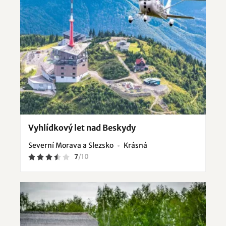
Vyhlídkový let nad Beskydy
Severní Morava a Slezsko
Krásná
7
/
10