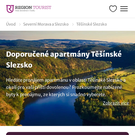
Úvod
Severní Morava a Slezsko
Těšínské Slezsko
Doporučené apartmány Těšínské
Slezsko
Hledáte pronájem apartmánu v oblasti Těšínské Slezsko a
okolí pro vaši příští dovolenou? Prozkoumejte nabízené
byty k pronájmu, ze kterých si snadno vyberete.
Apartmány a prázdninové byty jsou ideální volbou a
Zobrazit více
nabídnou vám veškerý komfort a pohodlí během pobytu.
Ať už toužíte po poznávání památek nebo aktivní dovolené
v přírodě, máme pro vás připravené apartmány v regionu
Těšínské Slezsko, které uspokojí vaše preference. V