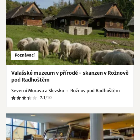
Poznávací
Valašské muzeum v přírodě - skanzen v Rožnově
pod Radhoštěm
Severní Morava a Slezsko
Rožnov pod Radhoštěm
7.1
/
10