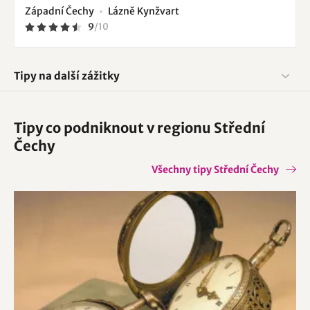
Západní Čechy
Lázně Kynžvart
9
/
10
Tipy na další zážitky
Tipy co podniknout v regionu Střední
Čechy
Všechny tipy Střední Čechy