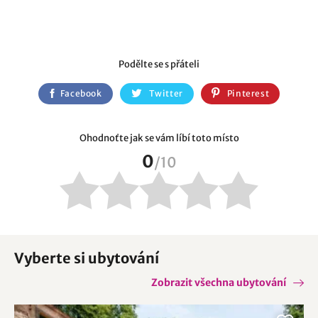
Podělte se s přáteli
Facebook
Twitter
Pinterest
Ohodnoťte jak se vám líbí toto místo
0
/
10
Vyberte si ubytování
Zobrazit všechna ubytování