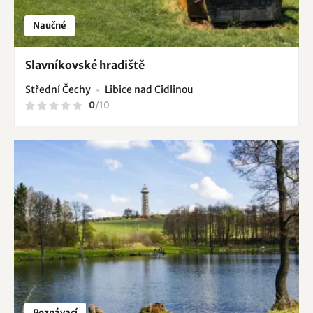
Naučné
Slavníkovské hradiště
Střední Čechy
Libice nad Cidlinou
0
/
10
Poznávací