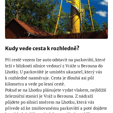
Kudy vede cesta k rozhledně?
Při cestě vozem lze auto odstavit na parkovišti, které
leží v blízkosti silnice vedoucí z Vráže u Berouna do
Lhotky. U parkoviště je umístěn ukazatel, který vás
k rozhledně nasměruje. Cesta je dlouhá asi půl
kilometru a vede po lesní cestě.
Pokud se na Lhotku plánujete vydat vlakem, nejbližší
železniční stanicí je Vráž u Berouna. Z nádraží
půjdete po silnici směrem na Lhotku, která vás
přivede až ke zmiňovanému parkovišti a poté dojdete