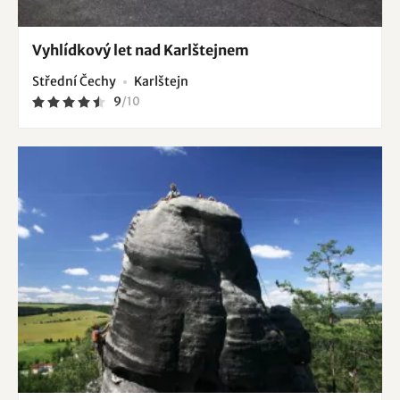
Vyhlídkový let nad Karlštejnem
Střední Čechy
Karlštejn
9
/
10