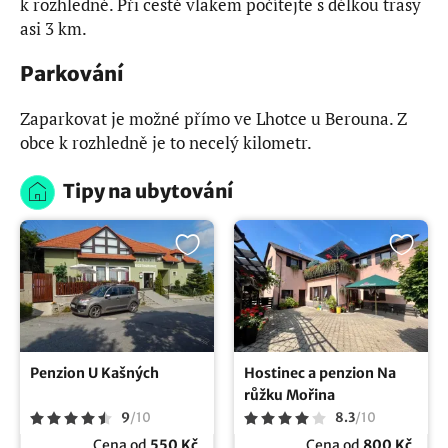
k rozhledně. Při cestě vlakem počítejte s délkou trasy
asi 3 km.
Parkování
Zaparkovat je možné přímo ve Lhotce u Berouna. Z
obce k rozhledně je to necelý kilometr.
Tipy na ubytování
Penzion U Kašných
Hostinec a penzion Na
růžku Mořina
9
/
10
8.3
/
10
Cena od
550 Kč
Cena od
800 Kč