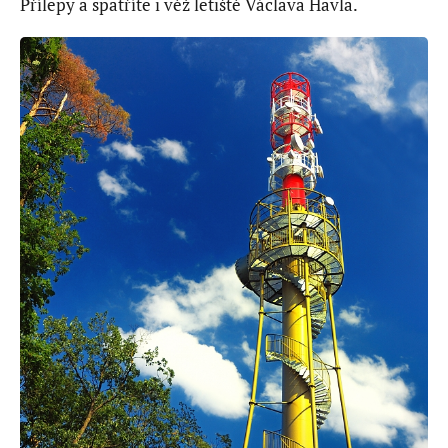
Přílepy a spatříte i věž letiště Václava Havla.