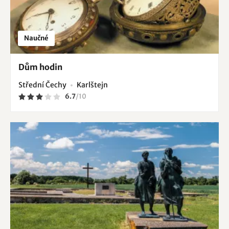
Naučné
Dům hodin
Střední Čechy
Karlštejn
6.7
/
10