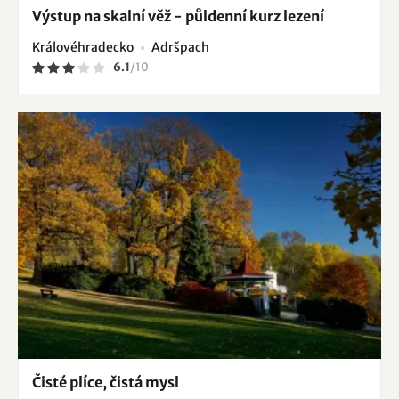
Výstup na skalní věž - půldenní kurz lezení
Královéhradecko
Adršpach
6.1
/
10
Čisté plíce, čistá mysl