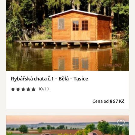
Rybářská chata č.1 - Bělá - Tasice
10
/
10
Cena od
867 Kč