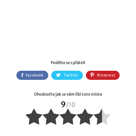
Podělte se s přáteli
Facebook
Twitter
Pinterest
Ohodnoťte jak se vám líbí toto místo
9
/
10