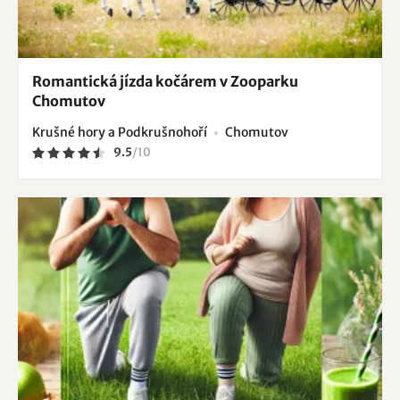
Romantická jízda kočárem v Zooparku
Chomutov
Krušné hory a Podkrušnohoří
Chomutov
9.5
/
10