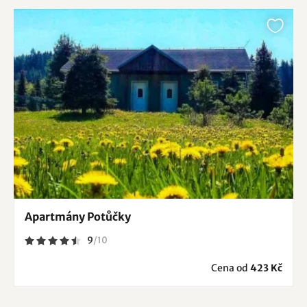
Apartmány Potůčky
9
/
10
Cena od
423 Kč