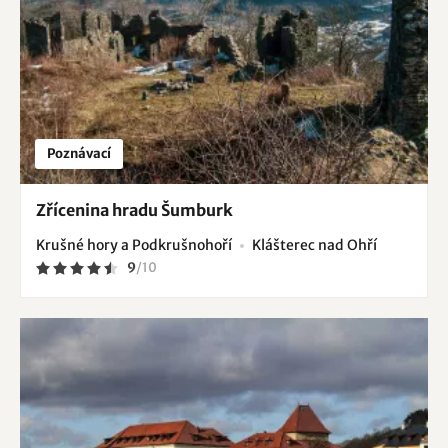
Poznávací
Zřícenina hradu Šumburk
Krušné hory a Podkrušnohoří
Klášterec nad Ohří
9
/
10