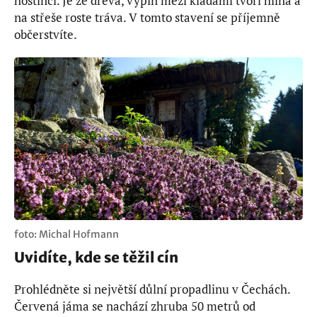
hostinci. Je ze dřeva, výplň mezi kládami tvoří hlína a
na střeše roste tráva. V tomto stavení se příjemně
občerstvíte.
foto: Michal Hofmann
Uvidíte, kde se těžil cín
Prohlédněte si největší důlní propadlinu v Čechách.
Červená jáma se nachází zhruba 50 metrů od