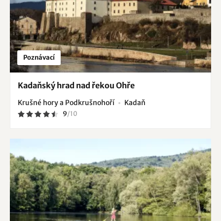
Poznávací
Kadaňský hrad nad řekou Ohře
Krušné hory a Podkrušnohoří
Kadaň
9
/
10