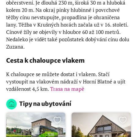
občerstvení. Je dlouhá 230 m, široká 30 m a hluboká
kolem 20 m. Na okraj pinky hlubinné i povrchové
těžby cínu nevstupujte, propadlina je ohraničena
lany. Těžba v Krušných horách začala už v 16. století.
Cínové žíly se objevily v hloubce 60 až 100 metrů.
Nedaleko je vidět také pozůstatek dobývání cínu dolu
Zuzana.
Cesta k chaloupce vlakem
K chaloupce se můžete dostat i vlakem. Stačí
vystoupit na vlakovém nádraží v Horní Blatné a ujít
vzdálenost 4,5 km.
Trasa na mapě
Tipy na ubytování