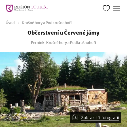
Úvod
Krušné hory a Podkrušnohoří
Občerstvení u Červené jámy
Pernink, Krušné hory a Podkrušnohoří
Zobrazit 7 fotografií