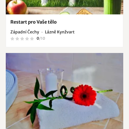
Restart pro Vaše tělo
Západní Čechy
Lázně Kynžvart
0
/
10