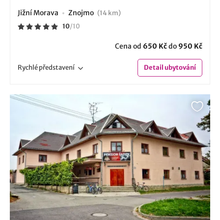
Jižní Morava
Znojmo
(14 km)
10
/
10
Cena od
650 Kč
do
950 Kč
Rychlé
představení
Detail
ubytování