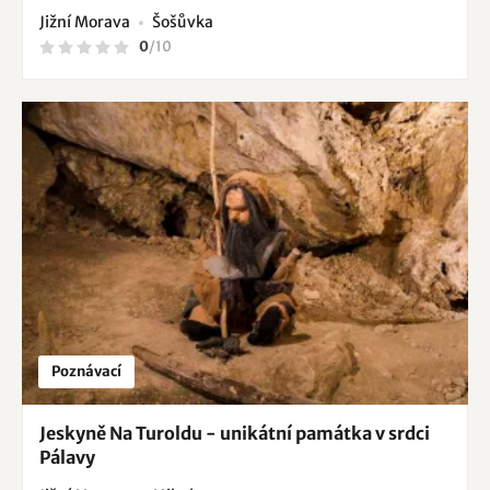
Jižní Morava
Šošůvka
0
/
10
Poznávací
Jeskyně Na Turoldu - unikátní památka v srdci
Pálavy