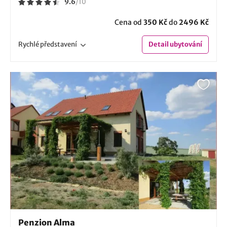
9.6
/
10
Cena od
350 Kč
do
2496 Kč
Rychlé
představení
Detail
ubytování
Penzion Alma