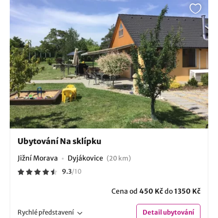
Ubytování Na sklípku
Jižní Morava
Dyjákovice
(20 km)
9.3
/
10
Cena od
450 Kč
do
1350 Kč
Rychlé
představení
Detail
ubytování