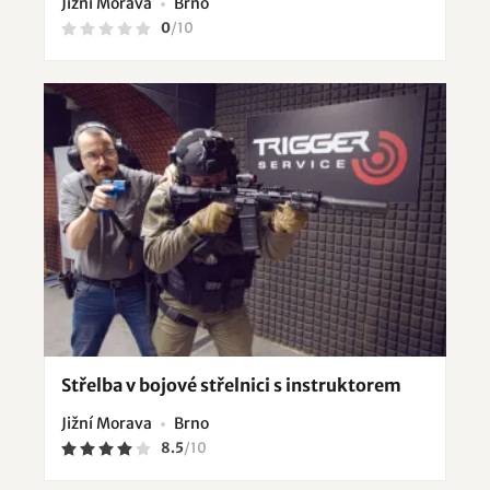
Jižní Morava
Brno
0
/
10
Střelba v bojové střelnici s instruktorem
Jižní Morava
Brno
8.5
/
10