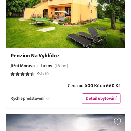
Penzion Na Vyhlídce
Jižní Morava
Lukov
(18 km)
9.1
/
10
Cena od
600 Kč
do
660 Kč
Rychlé
představení
Detail
ubytování