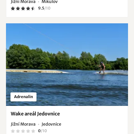
Jižní Morava
Mikulov
9.5
/
10
Adrenalin
Wake areál Jedovnice
Jižní Morava
Jedovnice
0
/
10