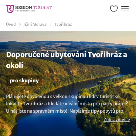
Úvod
Jižní Morava
Tvořihráz
Doporučené ubytování Tvořihráz a
okolí
pro skupiny
Plánujete dovolenou s velkou skupinou lidí v turistické
lokalitě Tvořihráz a hledáte ideální místo pro party přátel?
U nás jste na správném místě! Nabízíme tipy pobytů pro
skupiny 12, 20, 25, 30, 40, 50, 70, 100 a více osob. Můžete
Zobrazit více
se ubytovat kdekoliv, od útulných penzionů, stylových
hotelů až po prostorné chaty a chalupy. Užijte si společné