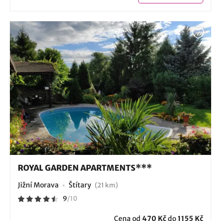
ROYAL GARDEN APARTMENTS***
Jižní Morava
Štítary
(21 km)
9
/
10
Cena od
470 Kč
do
1155 Kč