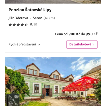
Penzion Šatovské Lípy
Jižní Morava
Šatov
(16 km)
9
/
10
Cena od
900 Kč
do
990 Kč
Rychlé
představení
Detail
ubytování