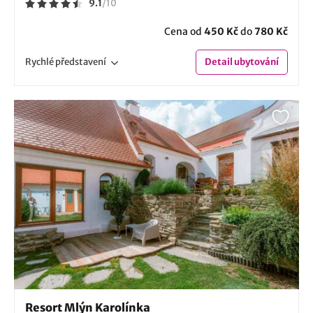
9.1
/
10
Cena od
450 Kč
do
780 Kč
Rychlé
představení
Detail
ubytování
Resort Mlýn Karolínka