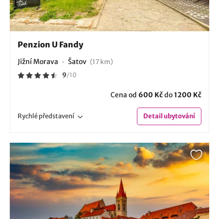
Penzion U Fandy
Jižní Morava
Šatov
(17 km)
9
/
10
Cena od
600 Kč
do
1200 Kč
Rychlé
představení
Detail
ubytování