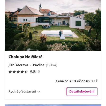
Chalupa Na Mlatě
Jižní Morava
Pavlice
(19 km)
9.5
/
10
Cena od
750 Kč
do
850 Kč
Rychlé
představení
Detail
ubytování