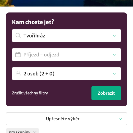
chvíle s přáteli nebo kolegy. Zajímavá vás kompletní
seznam
ubytování v lokalitě Tvořihráz
.? U nás si vyberete.
Kam chcete jet?
Zrušit všechny filtry
Zobrazit
Upřesněte výběr
pro skupiny