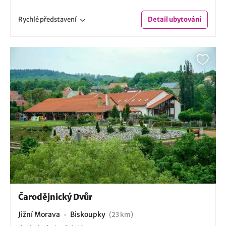
Rychlé
představení
Detail
ubytování
Čarodějnický Dvůr
Jižní Morava
Biskoupky
(23 km)