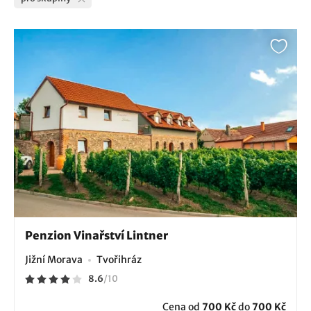
Penzion Vinařství Lintner
Jižní Morava
Tvořihráz
8.6
/
10
Cena od
700 Kč
do
700 Kč