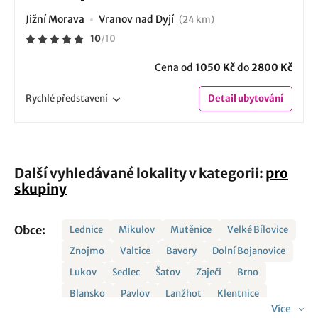
Jižní Morava
Vranov nad Dyjí
(24 km)
10
/
10
Cena od
1050 Kč
do
2800 Kč
Rychlé
představení
Detail
ubytování
Další vyhledávané lokality v kategorii:
pro
skupiny
Obce:
Lednice
Mikulov
Mutěnice
Velké Bílovice
Znojmo
Valtice
Bavory
Dolní Bojanovice
Lukov
Sedlec
Šatov
Zaječí
Brno
Blansko
Pavlov
Lanžhot
Klentnice
Více
Benešov
Biskoupky
Dražůvky
Dyjákovice