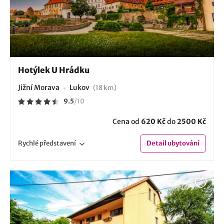
Hotýlek U Hrádku
Jižní Morava
Lukov
(18 km)
9.5
/
10
Cena od
620 Kč
do
2500 Kč
Rychlé
představení
Detail
ubytování