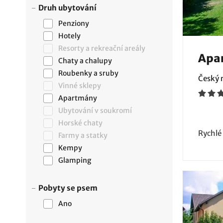
Druh ubytování
Penziony
Hotely
Resorty a rekreační areály
Apa
Chaty a chalupy
Roubenky a sruby
Český r
Vinné sklepy
Apartmány
Ubytování v soukromí
Horské chaty
Rychlé
Farmy a statky
Kempy
Glamping
Pobyty se psem
Ano