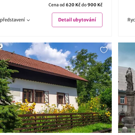
Cena od
620 Kč
do
900 Kč
představení
Detail
ubytování
Ryc