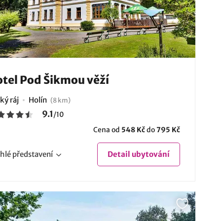
tel Pod Šikmou věží
ký ráj
Holín
(8 km)
9.1
/
10
Cena od
548 Kč
do
795 Kč
hlé
představení
Detail
ubytování