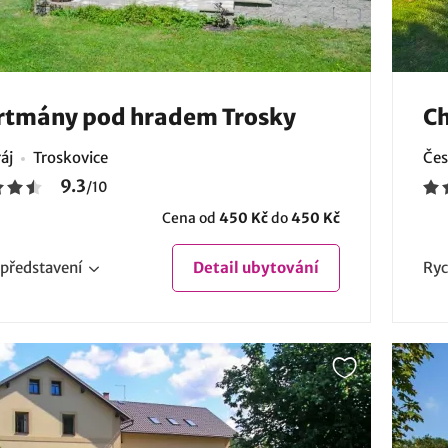
rtmány pod hradem Trosky
Ch
áj
Troskovice
Čes
9.3
/
10
Cena od
450 Kč
do
450 Kč
představení
Detail
ubytování
Ryc