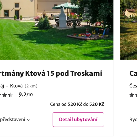
tmány Ktová 15 pod Troskami
Ca
áj
Ktová
Čes
(2 km)
9.2
/
10
Cena od
520 Kč
do
520 Kč
představení
Detail
ubytování
Ryc