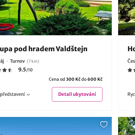
upa pod hradem Valdštejn
Ho
áj
Turnov
Čes
(7 km)
9.5
/
10
Cena od
300 Kč
do
600 Kč
představení
Detail
ubytování
Ryc