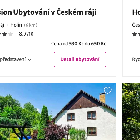
ion Ubytování v Českém ráji
Ho
áj
Holín
Čes
(6 km)
8.7
/
10
Cena od
530 Kč
do
650 Kč
představení
Detail
ubytování
Ryc