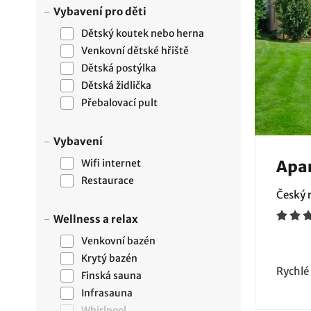
Vybavení pro děti
Dětský koutek nebo herna
Venkovní dětské hřiště
Dětská postýlka
Dětská židlička
Přebalovací pult
Vybavení
Wifi internet
Apar
Restaurace
Český r
Wellness a relax
Venkovní bazén
Krytý bazén
Rychlé
Finská sauna
Infrasauna
Whirlpool