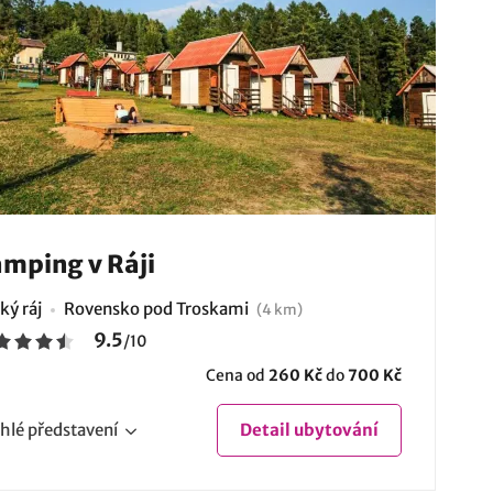
mping v Ráji
ký ráj
Rovensko pod Troskami
(4 km)
9.5
/
10
Cena od
260 Kč
do
700 Kč
hlé
představení
Detail
ubytování