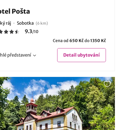
tel Pošta
ký ráj
Sobotka
(6 km)
9.3
/
10
Cena od
650 Kč
do
1350 Kč
hlé
představení
Detail
ubytování