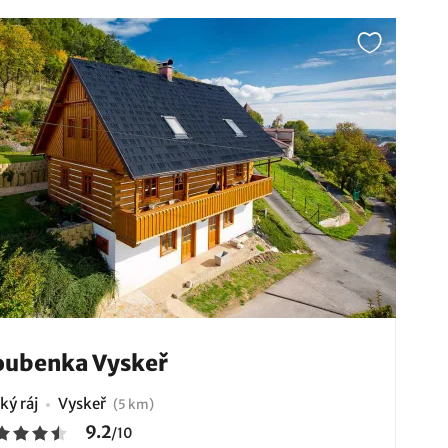
oubenka Vyskeř
ký ráj
Vyskeř
(5 km)
9.2
/
10