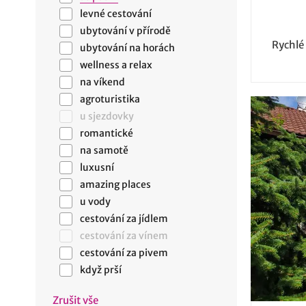
levné cestování
ubytování v přírodě
Rychlé
ubytování na horách
wellness a relax
na víkend
agroturistika
u sjezdovky
romantické
na samotě
luxusní
amazing places
u vody
cestování za jídlem
cestování za vínem
cestování za pivem
když prší
Zrušit vše