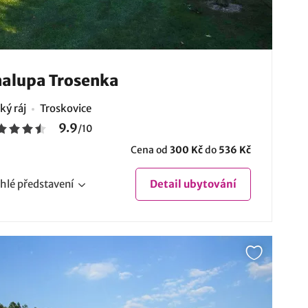
alupa Trosenka
ký ráj
Troskovice
9.9
/
10
Cena od
300 Kč
do
536 Kč
hlé
představení
Detail
ubytování