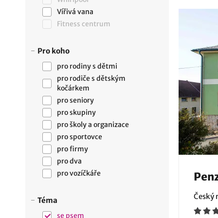
Vířivá vana
Fitness centrum
Pro koho
pro rodiny s dětmi
pro rodiče s dětským
kočárkem
pro seniory
pro skupiny
pro školy a organizace
pro sportovce
pro firmy
pro dva
pro vozíčkáře
Penz
Český r
Téma
se psem