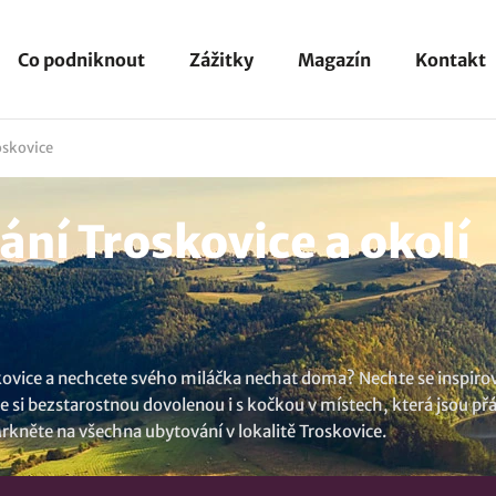
Co podniknout
Zážitky
Magazín
Kontakt
oskovice
ní Troskovice a okolí
skovice a nechcete svého miláčka nechat doma? Nechte se inspiro
i bezstarostnou dovolenou i s kočkou v místech, která jsou přá
 Mrkněte na všechna
ubytování v lokalitě Troskovice
.