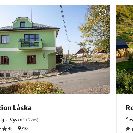
ion Láska
R
áj
Vyskeř
Čes
(5 km)
9
/
10