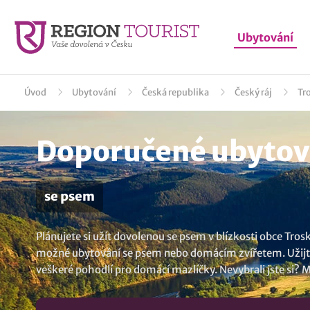
Ubytování
Úvod
Ubytování
Česká republika
Český ráj
Tr
Doporučené ubytová
se psem
Plánujete si užít dovolenou se psem v blízkosti obce Tro
možné ubytování se psem nebo domácím zvířetem. Užijte s
veškeré pohodlí pro domácí mazlíčky. Nevybrali jste si?