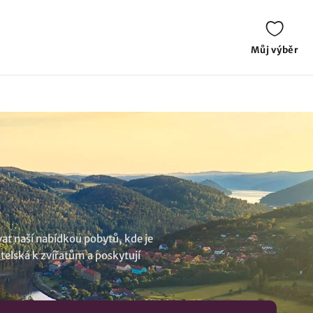
Můj výběr
vat naší nabídkou pobytů, kde je
telská k zvířatům a poskytují