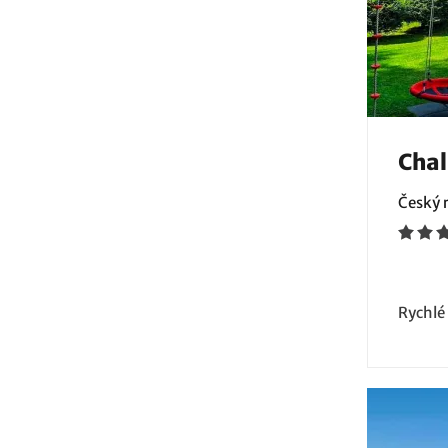
Chal
Český r
Rychlé