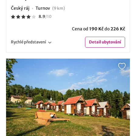
Český ráj
Turnov
(9 km)
8.9
/
10
Cena od
190 Kč
do
226 Kč
Rychlé
představení
Detail
ubytování