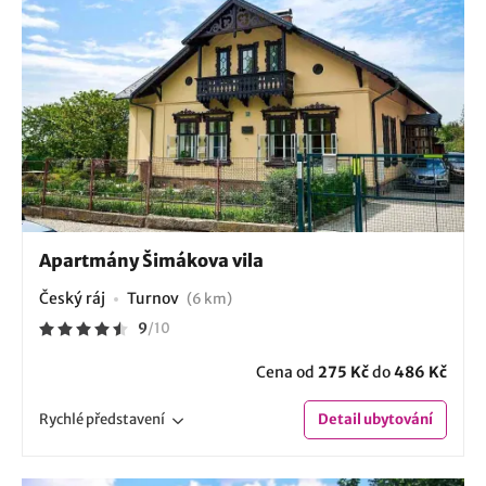
Apartmány Šimákova vila
Český ráj
Turnov
(6 km)
9
/
10
Cena od
275 Kč
do
486 Kč
Rychlé
představení
Detail
ubytování