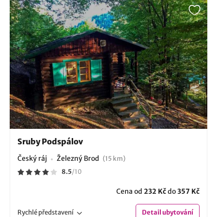
Sruby Podspálov
Český ráj
Železný Brod
(15 km)
8.5
/
10
Cena od
232 Kč
do
357 Kč
Rychlé
představení
Detail
ubytování