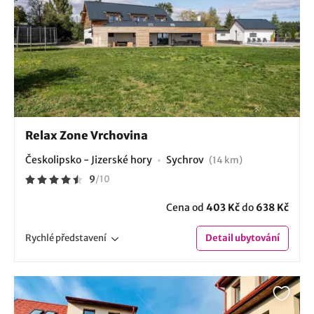
Relax Zone Vrchovina
Českolipsko - Jizerské hory
Sychrov
(14 km)
9
/
10
Cena od
403 Kč
do
638 Kč
Rychlé
představení
Detail
ubytování