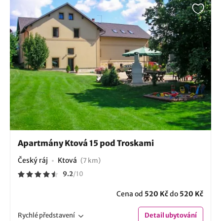
Apartmány Ktová 15 pod Troskami
Český ráj
Ktová
(7 km)
9.2
/
10
Cena od
520 Kč
do
520 Kč
Rychlé
představení
Detail
ubytování