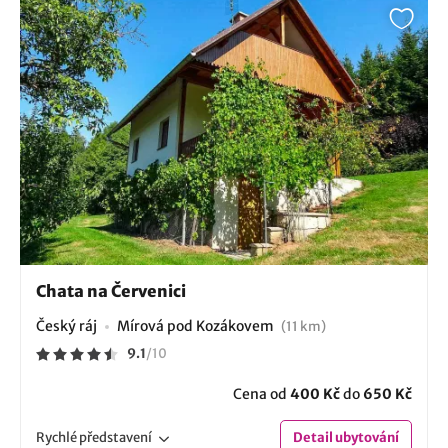
Chata na Červenici
Český ráj
Mírová pod Kozákovem
(11 km)
9.1
/
10
Cena od
400 Kč
do
650 Kč
Rychlé
představení
Detail
ubytování