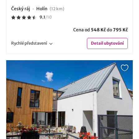
Český ráj
Holín
(12 km)
9.1
/
10
Cena od
548 Kč
do
795 Kč
Rychlé
představení
Detail
ubytování