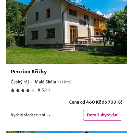
Penzion Křížky
Český ráj
Malá Skála
(11 km)
8.5
/
10
Cena od
460 Kč
do
700 Kč
Rychlé
představení
Detail
ubytování