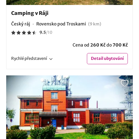
Camping v Ráji
Český ráj
Rovensko pod Troskami
(9 km)
9.5
/
10
Cena od
260 Kč
do
700 Kč
Rychlé
představení
Detail
ubytování