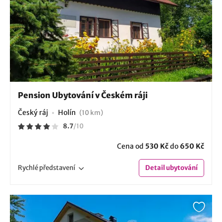
Pension Ubytování v Českém ráji
Český ráj
Holín
(10 km)
8.7
/
10
Cena od
530 Kč
do
650 Kč
Rychlé
představení
Detail
ubytování