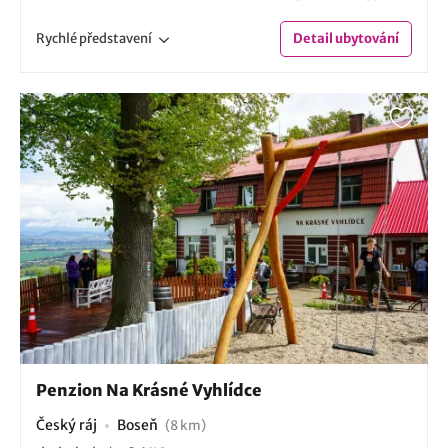
Rychlé
představení
Detail
ubytování
Penzion Na Krásné Vyhlídce
Český ráj
Boseň
(8 km)