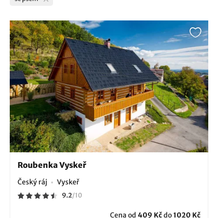
Roubenka Vyskeř
Český ráj
Vyskeř
9.2
/
10
Cena od
409 Kč
do
1020 Kč