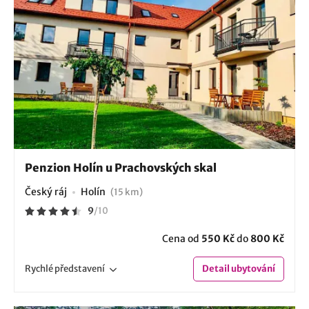
Penzion Holín u Prachovských skal
Český ráj
Holín
(15 km)
9
/
10
Cena od
550 Kč
do
800 Kč
Rychlé
představení
Detail
ubytování