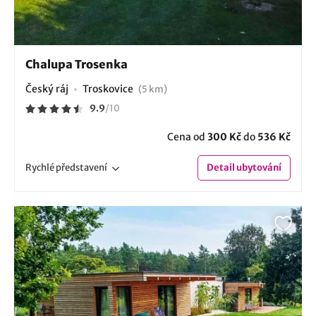
Chalupa Trosenka
Český ráj
Troskovice
(5 km)
9.9
/
10
Cena od
300 Kč
do
536 Kč
Rychlé
představení
Detail
ubytování