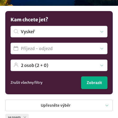
Nevybrali jste si? Mrkněte na všechna
ubytování v lokalitě
Vyskeř
.
Kam chcete jet?
Zrušit všechny filtry
Zobrazit
Upřesněte výběr
se psem