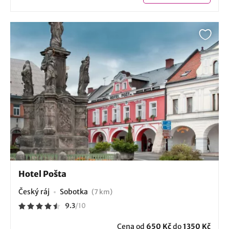
Hotel Pošta
Český ráj
Sobotka
(7 km)
9.3
/
10
Cena od
650 Kč
do
1350 Kč