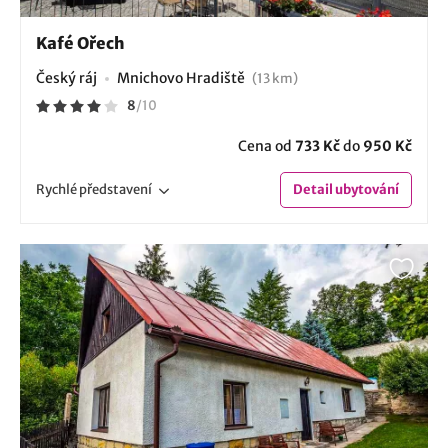
Kafé Ořech
Český ráj
Mnichovo Hradiště
(13 km)
8
/
10
Cena od
733 Kč
do
950 Kč
Rychlé
představení
Detail
ubytování