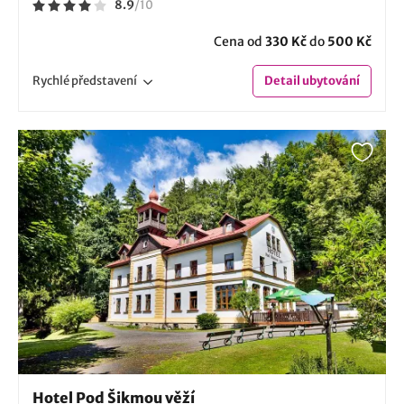
8.9
/
10
Cena od
330 Kč
do
500 Kč
Rychlé
představení
Detail
ubytování
Hotel Pod Šikmou věží