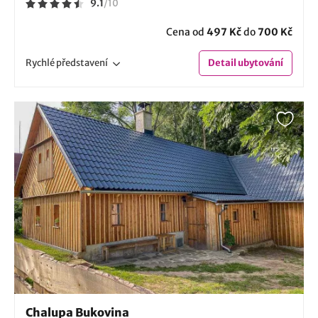
9.1
/
10
Cena od
497 Kč
do
700 Kč
Rychlé
představení
Detail
ubytování
Chalupa Bukovina