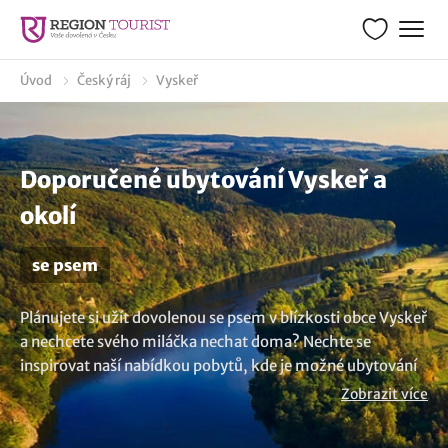
Úvod
Český ráj
Vyskeř
Doporučené ubytování Vyskeř a
okolí
se psem
Plánujete si užít dovolenou se psem v blízkosti obce Vyskeř
a nechcete svého miláčka nechat doma? Nechte se
inspirovat naší nabídkou pobytů, kde je možné ubytování
se psem nebo domácím zvířetem. Užijte si bezstarostnou
Zobrazit více
dovolenou i s kočkou v místech, která jsou přátelská k
zvířatům a poskytují veškeré pohodlí pro domácí mazlíčky.