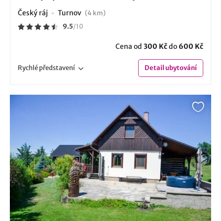
Český ráj
Turnov
(4 km)
9.5
/
10
Cena od
300 Kč
do
600 Kč
Rychlé
představení
Detail
ubytování