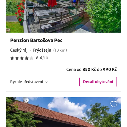
Penzion Bartošova Pec
Český ráj
Frýdštejn
(10 km)
8.6
/
10
Cena od
850 Kč
do
990 Kč
Rychlé
představení
Detail
ubytování