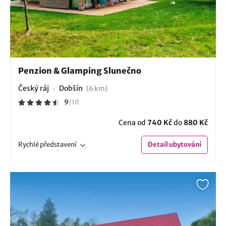
Penzion & Glamping Slunečno
Český ráj
Dobšín
(6 km)
9
/
10
Cena od
740 Kč
do
880 Kč
Rychlé
představení
Detail
ubytování