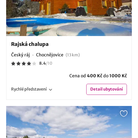
Rajská chalupa
Český ráj
Chocnějovice
(13 km)
8.4
/
10
Cena od
400 Kč
do
1000 Kč
Rychlé
představení
Detail
ubytování