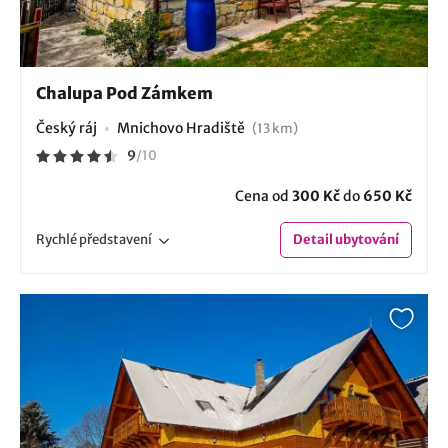
Chalupa Pod Zámkem
Český ráj
Mnichovo Hradiště
(13 km)
9
/
10
Cena od
300 Kč
do
650 Kč
Rychlé
představení
Detail
ubytování