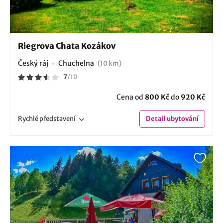
Riegrova Chata Kozákov
Český ráj
Chuchelna
(10 km)
7
/
10
Cena od
800 Kč
do
920 Kč
Rychlé
představení
Detail
ubytování