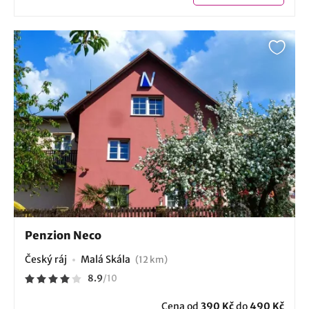
Penzion Neco
Český ráj
Malá Skála
(12 km)
8.9
/
10
Cena od
390 Kč
do
490 Kč