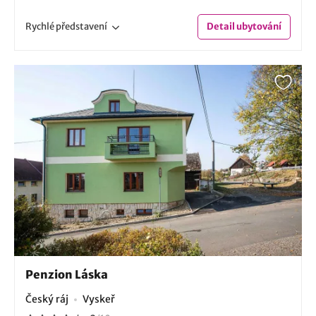
Rychlé
představení
Detail
ubytování
Penzion Láska
Český ráj
Vyskeř