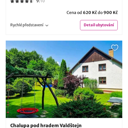
9
/
10
Cena od
620 Kč
do
900 Kč
Rychlé
představení
Detail
ubytování
Chalupa pod hradem Valdštejn