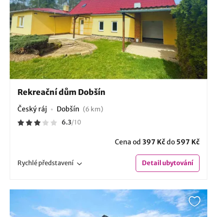
Rekreační dům Dobšín
Český ráj
Dobšín
(6 km)
6.3
/
10
Cena od
397 Kč
do
597 Kč
Rychlé
představení
Detail
ubytování