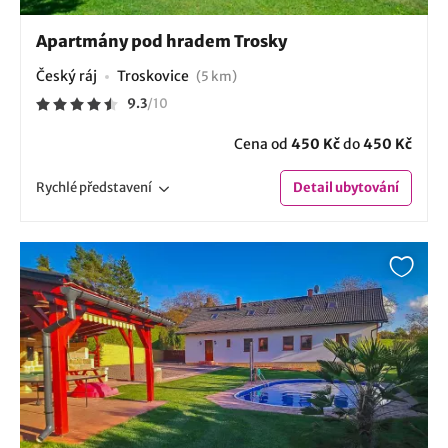
Apartmány pod hradem Trosky
Český ráj
Troskovice
(5 km)
9.3
/
10
Cena od
450 Kč
do
450 Kč
Rychlé
představení
Detail
ubytování