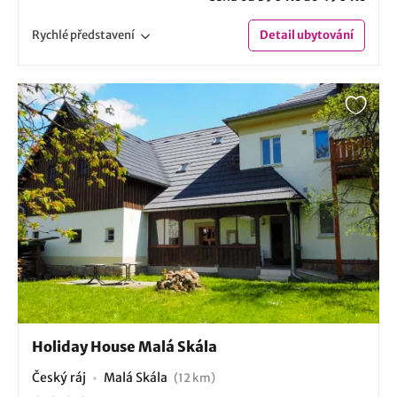
Rychlé
představení
Detail
ubytování
Holiday House Malá Skála
Český ráj
Malá Skála
(12 km)