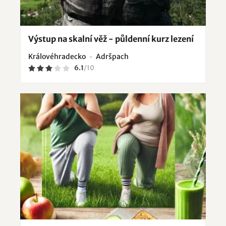
Výstup na skalní věž - půldenní kurz lezení
Královéhradecko
Adršpach
6.1
/
10