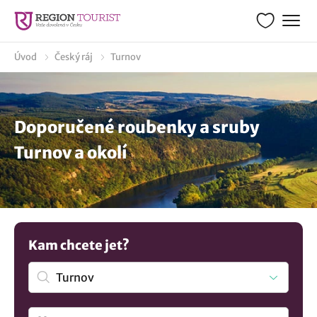
Úvod
Český ráj
Turnov
Doporučené roubenky a sruby
Turnov a okolí
Kam chcete jet?