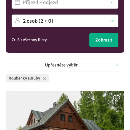
Zrušit všechny filtry
Zobrazit
Upřesněte výběr
Roubenky a sruby