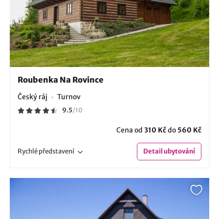
Roubenka Na Rovince
Český ráj
Turnov
9.5
/
10
Cena od
310 Kč
do
560 Kč
Rychlé
představení
Detail
ubytování