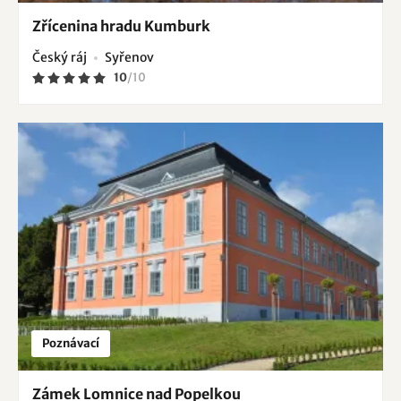
Zřícenina hradu Kumburk
Český ráj
Syřenov
10
/
10
Poznávací
Zámek Lomnice nad Popelkou