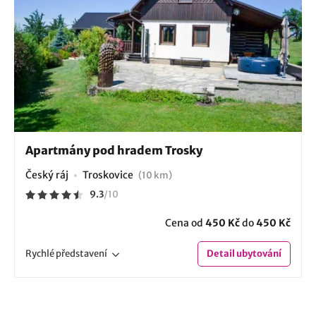
Apartmány pod hradem Trosky
Český ráj
Troskovice
(10 km)
9.3
/
10
Cena od
450 Kč
do
450 Kč
Rychlé
představení
Detail
ubytování