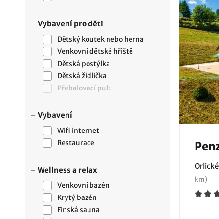
Vybavení pro děti
Dětský koutek nebo herna
Venkovní dětské hřiště
Dětská postýlka
Dětská židlička
Přebalovací pult
Vybavení
Wifi internet
Restaurace
Penz
Orlické
Wellness a relax
km)
Venkovní bazén
Krytý bazén
Finská sauna