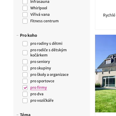
Infrasauna
Whirlpool
Vířivá vana
Rychlé
Fitness centrum
Pro koho
pro rodiny s dětmi
pro rodiče s dětským
kočárkem
pro seniory
pro skupiny
pro školy a organizace
pro sportovce
pro firmy
pro dva
pro vozíčkáře
Téma