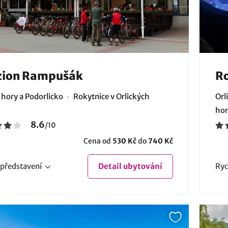
zion Rampušák
Ro
 hory a Podorlicko
Rokytnice v Orlických
Orl
hor
8.6
/
10
Cena od
530 Kč
do
740 Kč
představení
Detail
ubytování
Ryc