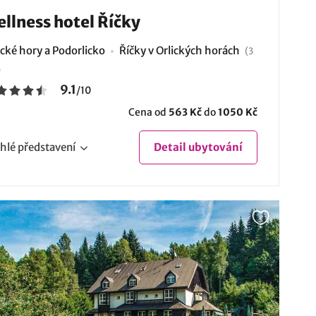
llness hotel Říčky
ické hory a Podorlicko
Říčky v Orlických horách
(3
)
9.1
/
10
Cena od
563 Kč
do
1050 Kč
hlé
představení
Detail
ubytování