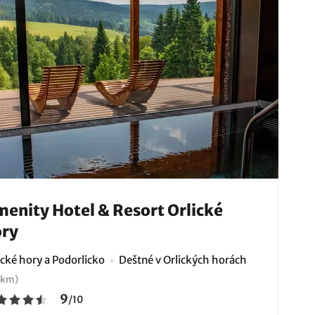
enity Hotel & Resort Orlické
ry
ické hory a Podorlicko
Deštné v Orlických horách
 km)
9
/
10