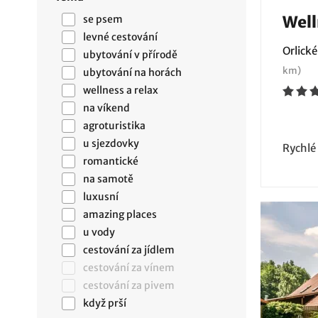
Well
se psem
levné cestování
Orlické
ubytování v přírodě
km)
ubytování na horách
wellness a relax
na víkend
agroturistika
u sjezdovky
Rychlé
romantické
na samotě
luxusní
amazing places
u vody
cestování za jídlem
cestování za vínem
cestování za pivem
když prší