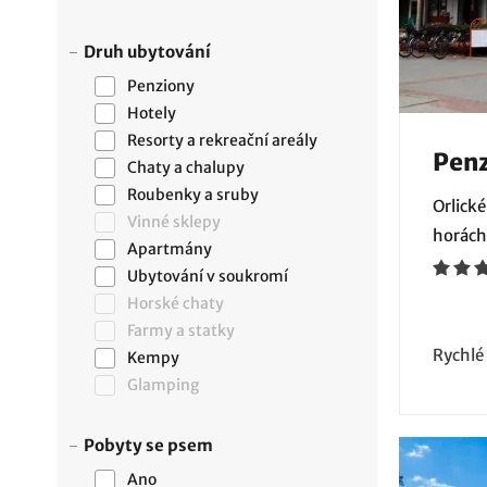
Druh ubytování
Penziony
Hotely
Resorty a rekreační areály
Pen
Chaty a chalupy
Roubenky a sruby
Orlické
Vinné sklepy
horách
Apartmány
Ubytování v soukromí
Horské chaty
Farmy a statky
Rychlé
Kempy
Glamping
Pobyty se psem
Ano