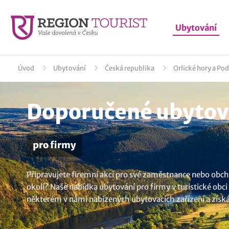
Ubytování
Úvod
Ubytování
Česká republika
Orlické hory a Po
Doporučené ubytován
pro firmy
Připravujete firemní akci pro své zaměstnance nebo obcho
okolí? Naše nabídka ubytování pro firmy v turistické obc
některém v námi nabízených ubytovacích zařízení a získá
ubytování v lokalitě Rokytnice v Orlických horách
.? U nás