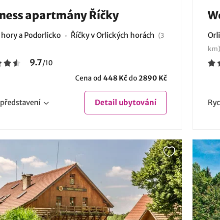
ness apartmány Říčky
We
 hory a Podorlicko
Říčky v Orlických horách
Orl
(3
km
9.7
/
10
Cena od
448 Kč
do
2890 Kč
představení
Detail
ubytování
Ryc