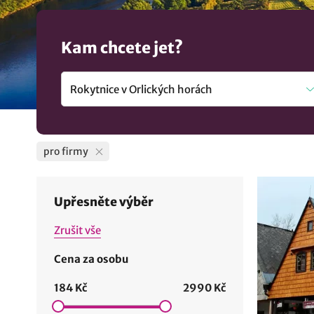
Kam chcete jet?
pro firmy
Upřesněte výběr
Zrušit vše
Cena za osobu
184 Kč
2990 Kč