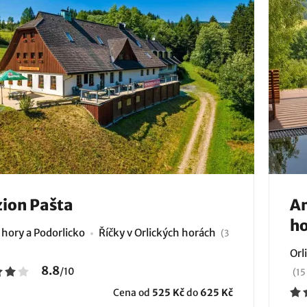
ion Pašta
Am
ho
 hory a Podorlicko
Říčky v Orlických horách
(3
Orl
8.8
/
10
(15
Cena od
525 Kč
do
625 Kč