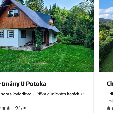
rtmány U Potoka
C
 hory a Podorlicko
Říčky v Orlických horách
Orl
(4
km
9.1
/
10