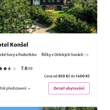
tel Konšel
ické hory a Podorlicko
Říčky v Orlických horách
(4
)
7.8
/
10
Cena od
850 Kč
do
1400 Kč
hlé
představení
Detail
ubytování