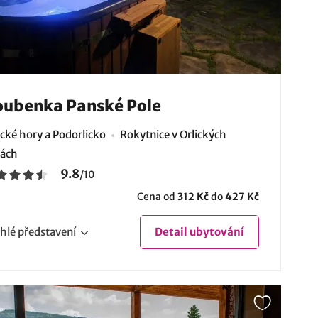
ubenka Panské Pole
ické hory a Podorlicko
Rokytnice v Orlických
ách
9.8
/
10
Cena od
312 Kč
do
427 Kč
hlé
představení
Detail
ubytování