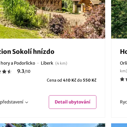
ion Sokolí hnízdo
Ho
 hory a Podorlicko
Liberk
Orl
(4 km)
9.3
km
/
10
Cena od
410 Kč
do
550 Kč
představení
Detail
ubytování
Ryc