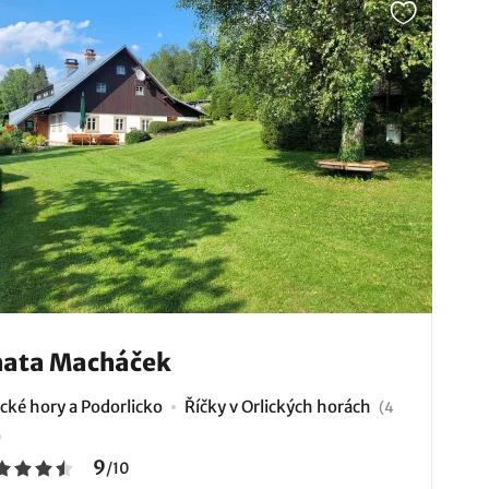
hata Macháček
ické hory a Podorlicko
Říčky v Orlických horách
(4
)
9
/
10