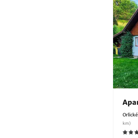
Apa
Orlické
km)