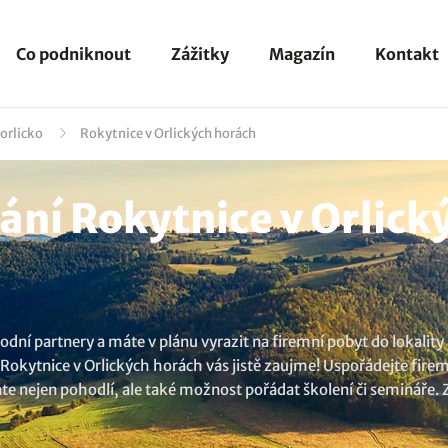
Co podniknout
Zážitky
Magazín
Kontakt
dorlicko
Rokytnice v Orlických horách
í Rokytnice v Orlický
dní partnery a máte v plánu vyrazit na firemní pobyt do lokality
i Rokytnice v Orlických horách vás jistě zaujme! Uspořádejte fire
te nejen pohodlí, ale také možnost pořádat školení či semináře
 si vyberete.