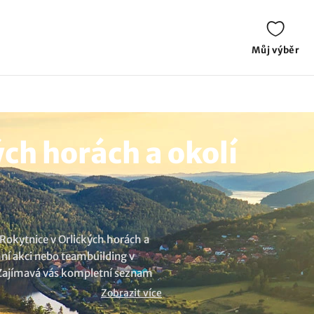
Můj výběr
ch horách a okolí
 Rokytnice v Orlických horách a
mní akci nebo teambuilding v
. Zajímavá vás kompletní seznam
Zobrazit více