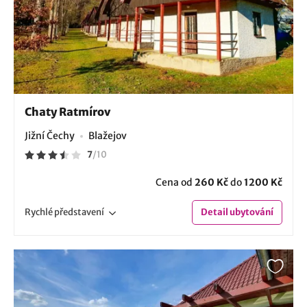
Chaty Ratmírov
Jižní Čechy
Blažejov
7
/
10
Cena od
260 Kč
do
1200 Kč
Rychlé
představení
Detail
ubytování