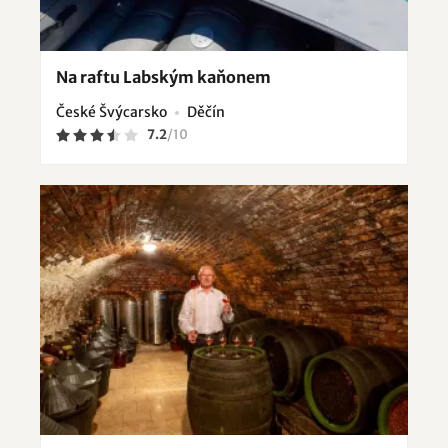
Na raftu Labským kaňonem
České Švýcarsko
Děčín
7.2
/
10