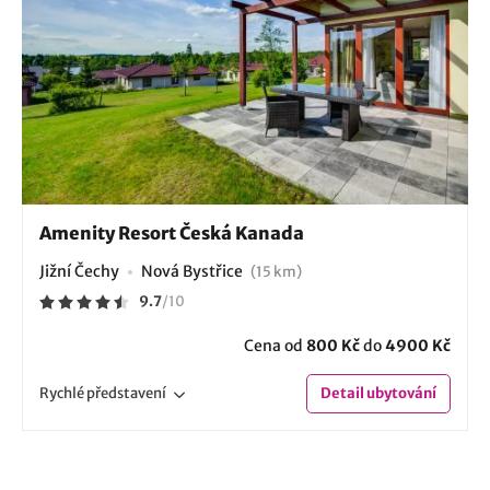
Amenity Resort Česká Kanada
Jižní Čechy
Nová Bystřice
(15 km)
9.7
/
10
Cena od
800 Kč
do
4900 Kč
Rychlé
představení
Detail
ubytování