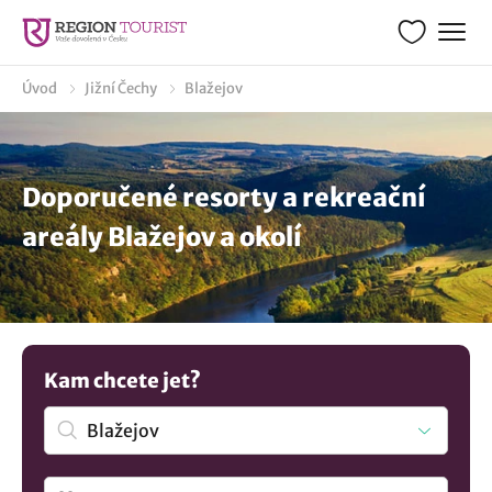
Úvod
Jižní Čechy
Blažejov
Doporučené resorty a rekreační
areály Blažejov a okolí
Kam chcete jet?