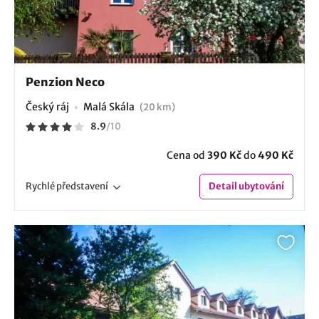
Penzion Neco
Český ráj
Malá Skála
(20 km)
8.9
/
10
Cena od
390 Kč
do
490 Kč
Rychlé
představení
Detail
ubytování