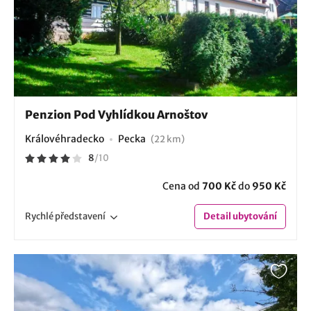
Penzion Pod Vyhlídkou Arnoštov
Královéhradecko
Pecka
(22 km)
8
/
10
Cena od
700 Kč
do
950 Kč
Rychlé
představení
Detail
ubytování