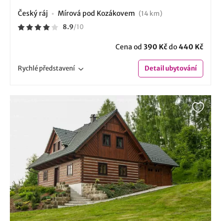
Český ráj
Mírová pod Kozákovem
(14 km)
8.9
/
10
Cena od
390 Kč
do
440 Kč
Rychlé
představení
Detail
ubytování