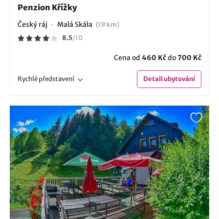
Penzion Křížky
Český ráj
Malá Skála
(19 km)
8.5
/
10
Cena od
460 Kč
do
700 Kč
Rychlé
představení
Detail
ubytování