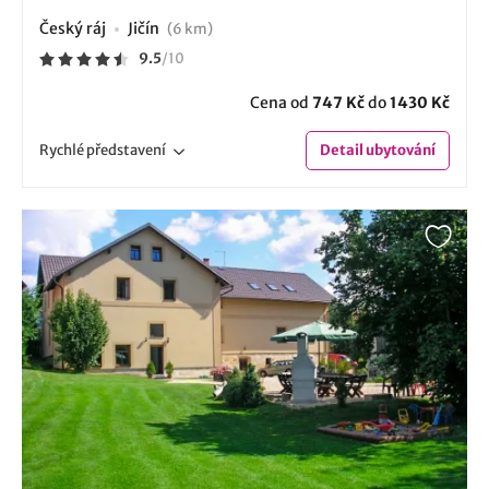
Český ráj
Jičín
(6 km)
9.5
/
10
Cena od
747 Kč
do
1430 Kč
Rychlé
představení
Detail
ubytování