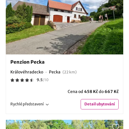
Penzion Pecka
Královéhradecko
Pecka
(22 km)
9.5
/
10
Cena od
458 Kč
do
667 Kč
Rychlé
představení
Detail
ubytování