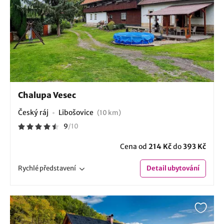
Chalupa Vesec
Český ráj
Libošovice
(10 km)
9
/
10
Cena od
214 Kč
do
393 Kč
Rychlé
představení
Detail
ubytování