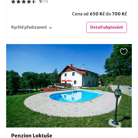
9
/
10
Cena od
650 Kč
do
700 Kč
Rychlé
představení
Detail
ubytování
Penzion Loktuše