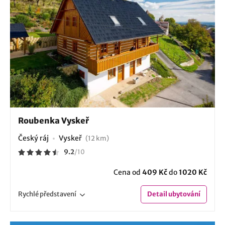
Roubenka Vyskeř
Český ráj
Vyskeř
(12 km)
9.2
/
10
Cena od
409 Kč
do
1020 Kč
Rychlé
představení
Detail
ubytování