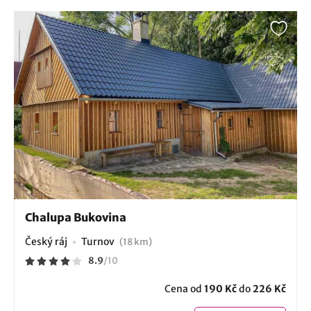
Chalupa Bukovina
Český ráj
Turnov
(18 km)
8.9
/
10
Cena od
190 Kč
do
226 Kč