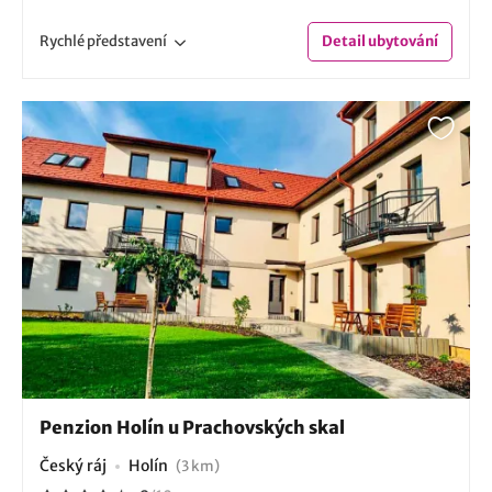
Rychlé
představení
Detail
ubytování
Penzion Holín u Prachovských skal
Český ráj
Holín
(3 km)