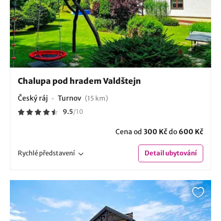
Chalupa pod hradem Valdštejn
Český ráj
Turnov
(15 km)
9.5
/
10
Cena od
300 Kč
do
600 Kč
Rychlé
představení
Detail
ubytování