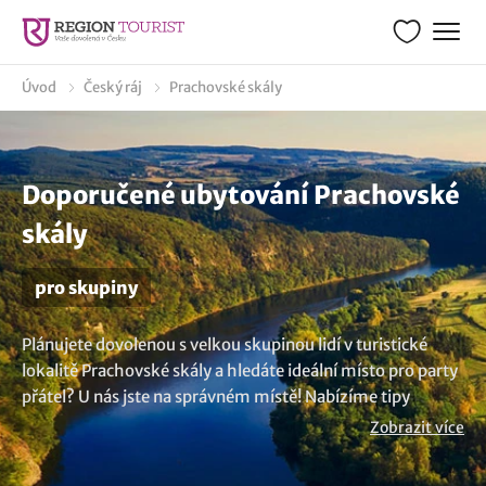
Úvod
Český ráj
Prachovské skály
Doporučené ubytování Prachovské
skály
pro skupiny
Plánujete dovolenou s velkou skupinou lidí v turistické
lokalitě Prachovské skály a hledáte ideální místo pro party
přátel? U nás jste na správném místě! Nabízíme tipy
pobytů pro skupiny 12, 20, 25, 30, 40, 50, 60, 100 osob a
Zobrazit více
více. Můžete se ubytovat kdekoliv, od útulných penzionů,
stylových hotelů až po velkokapacitní chaty. Užijte si