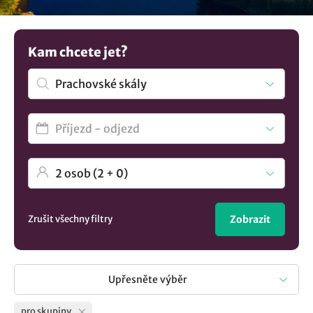
společné chvíle s přáteli nebo kolegy. Není to dost? Najděte
více unikátních
ubytování v lokalitě Prachovské skály
..
Jednoduše a přehledně.
Kam chcete jet?
Zrušit všechny filtry
Zobrazit
Upřesněte výběr
pro skupiny