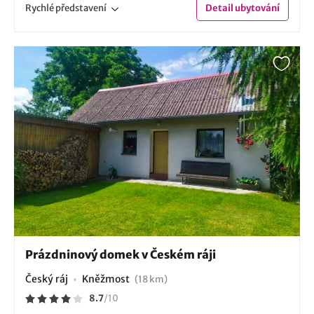
Rychlé
představení
Detail
ubytování
Prázdninový domek v Českém ráji
Český ráj
Kněžmost
(18 km)
8.7
/
10