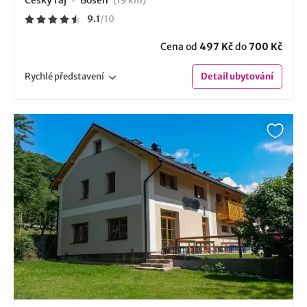
Český ráj
Boseň
(19 km)
9.1
/
10
Cena od
497 Kč
do
700 Kč
Rychlé
představení
Detail
ubytování