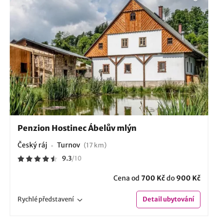
Penzion Hostinec Ábelův mlýn
Český ráj
Turnov
(17 km)
9.3
/
10
Cena od
700 Kč
do
900 Kč
Rychlé
představení
Detail
ubytování