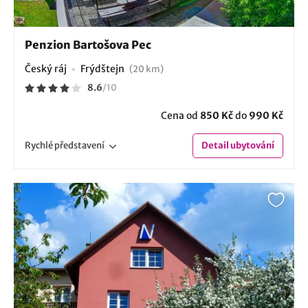
Penzion Bartošova Pec
Český ráj
Frýdštejn
(20 km)
8.6
/
10
Cena od
850 Kč
do
990 Kč
Rychlé
představení
Detail
ubytování