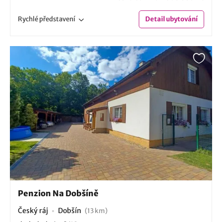
Rychlé
představení
Detail
ubytování
Penzion Na Dobšíně
Český ráj
Dobšín
(13 km)