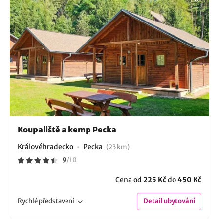
Koupaliště a kemp Pecka
Královéhradecko
Pecka
(23 km)
9
/
10
Cena od
225 Kč
do
450 Kč
Rychlé
představení
Detail
ubytování