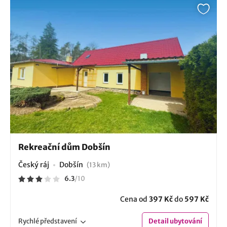
Rekreační dům Dobšín
Český ráj
Dobšín
(13 km)
6.3
/
10
Cena od
397 Kč
do
597 Kč
Rychlé
představení
Detail
ubytování