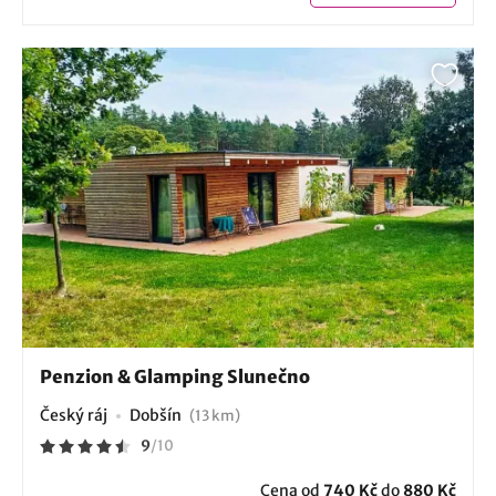
Penzion & Glamping Slunečno
Český ráj
Dobšín
(13 km)
9
/
10
Cena od
740 Kč
do
880 Kč