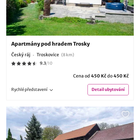
Apartmány pod hradem Trosky
Český ráj
Troskovice
(8 km)
9.3
/
10
Cena od
450 Kč
do
450 Kč
Rychlé
představení
Detail
ubytování