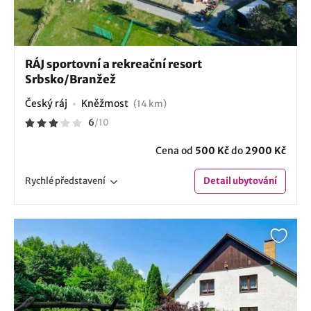
RÁJ sportovní a rekreační resort
Srbsko/Branžež
Český ráj
Kněžmost
(14 km)
6
/
10
Cena od
500 Kč
do
2900 Kč
Rychlé
představení
Detail
ubytování