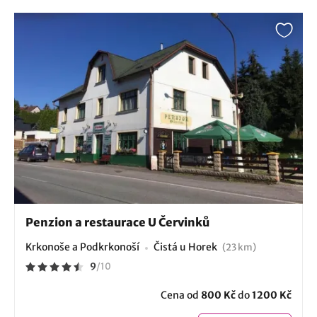
Penzion a restaurace U Červinků
Krkonoše a Podkrkonoší
Čistá u Horek
(23 km)
9
/
10
Cena od
800 Kč
do
1200 Kč