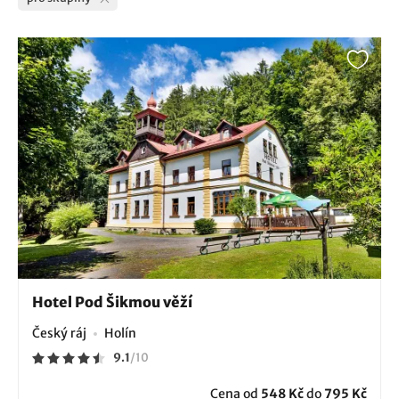
Hotel Pod Šikmou věží
Český ráj
Holín
9.1
/
10
Cena od
548 Kč
do
795 Kč