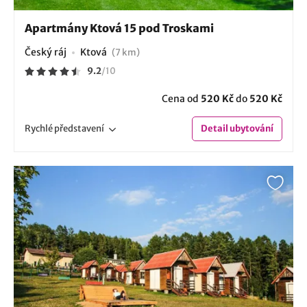
Apartmány Ktová 15 pod Troskami
Český ráj
Ktová
(7 km)
9.2
/
10
Cena od
520 Kč
do
520 Kč
Rychlé
představení
Detail
ubytování