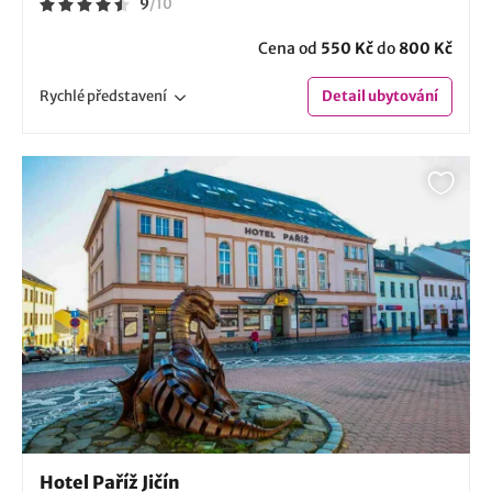
9
/
10
Cena od
550 Kč
do
800 Kč
Rychlé
představení
Detail
ubytování
Hotel Paříž Jičín