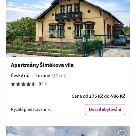
Apartmány Šimákova vila
Český ráj
Turnov
(17 km)
9
/
10
Cena od
275 Kč
do
486 Kč
Rychlé
představení
Detail
ubytování