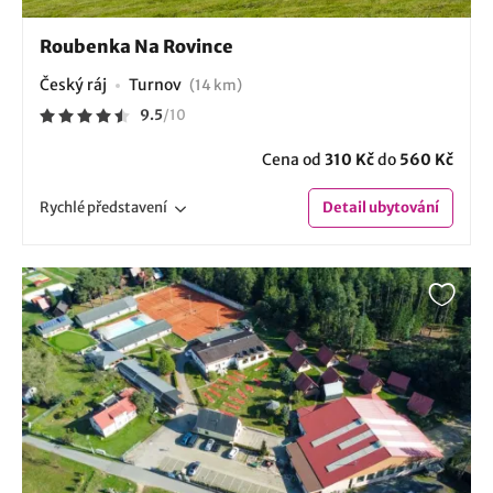
Roubenka Na Rovince
Český ráj
Turnov
(14 km)
9.5
/
10
Cena od
310 Kč
do
560 Kč
Rychlé
představení
Detail
ubytování