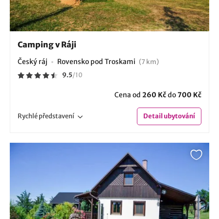
Camping v Ráji
Český ráj
Rovensko pod Troskami
(7 km)
9.5
/
10
Cena od
260 Kč
do
700 Kč
Rychlé
představení
Detail
ubytování