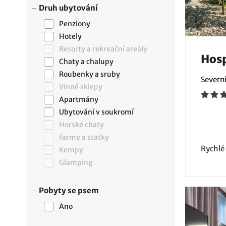
Druh ubytování
Penziony
Hotely
Resorty a rekreační areály
Hosp
Chaty a chalupy
Roubenky a sruby
Severn
Vinné sklepy
Apartmány
Ubytování v soukromí
Horské chaty
Farmy a statky
Rychlé
Kempy
Glamping
Pobyty se psem
Ano