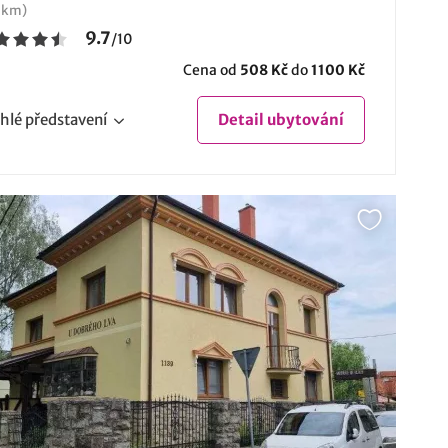
 km)
9.7
/
10
Cena od
508 Kč
do
1100 Kč
hlé
představení
Detail
ubytování