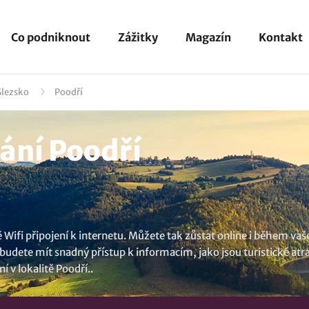
Co podniknout
Zážitky
Magazín
Kontakt
Slezsko
Poodří
ání Poodří
Wifi připojení k internetu. Můžete tak zůstat online i během va
budete mít snadný přístup k informacím, jako jsou turistické at
í v lokalitě Poodří
..