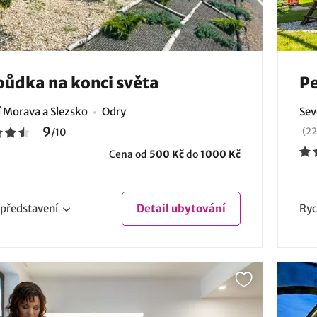
ůdka na konci světa
Pe
í Morava a Slezsko
Odry
Sev
9
(22
/
10
Cena od
500 Kč
do
1000 Kč
představení
Detail
ubytování
Ryc