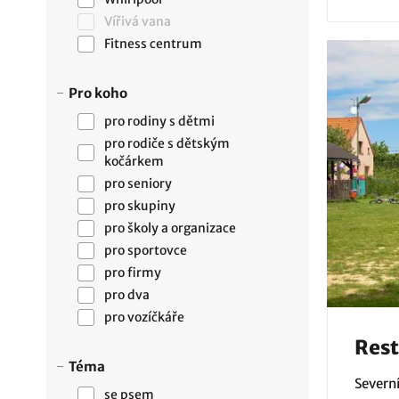
Vířivá vana
Fitness centrum
Pro koho
pro rodiny s dětmi
pro rodiče s dětským
kočárkem
pro seniory
pro skupiny
pro školy a organizace
pro sportovce
pro firmy
pro dva
pro vozíčkáře
Rest
Téma
Severn
se psem