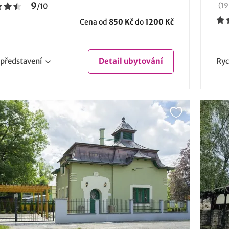
9
(19
/
10
Cena od
850 Kč
do
1200 Kč
představení
Detail
ubytování
Ryc