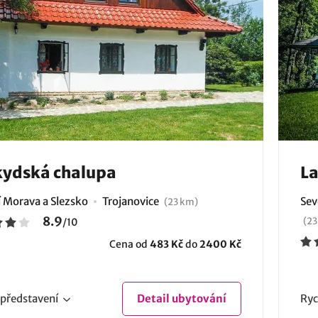
kydská chalupa
La
í Morava a Slezsko
Trojanovice
Sev
(23 km)
8.9
(23
/
10
Cena od
483 Kč
do
2400 Kč
představení
Detail
ubytování
Ryc