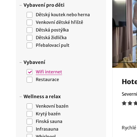
Vybavení pro děti
Dětský koutek nebo herna
Venkovní dětské hřiště
Dětská postýlka
Dětská židlička
Přebalovací pult
Vybavení
Wifi internet
Restaurace
Hote
Severn
Wellness a relax
Venkovní bazén
Krytý bazén
Finská sauna
Rychlé
Infrasauna
Whirlpool