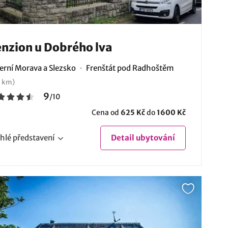
nzion u Dobrého lva
erní Morava a Slezsko
Frenštát pod Radhoštěm
 km)
9
/
10
Cena od
625 Kč
do
1600 Kč
hlé
představení
Detail
ubytování