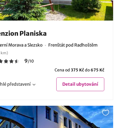
nzion Planiska
erní Morava a Slezsko
Frenštát pod Radhoštěm
 km)
9
/
10
Cena od
375 Kč
do
675 Kč
hlé
představení
Detail
ubytování