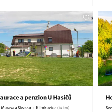
aurace a penzion U Hasičů
Ho
í Morava a Slezsko
Klimkovice
Sev
(14 km)