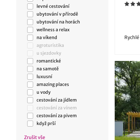
levné cestování
ubytování v přírodě
ubytování na horách
wellness a relax
Rychlé
na víkend
agroturistika
u sjezdovky
romantické
na samotě
luxusní
amazing places
u vody
cestování za jídlem
cestování za vínem
cestování za pivem
když prší
Zrušit vše