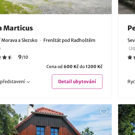
a Marticus
Pe
í Morava a Slezsko
Frenštát pod Radhoštěm
Sev
)
(20
9
/
10
Cena od
600 Kč
do
1200 Kč
představení
Detail
ubytování
Ryc