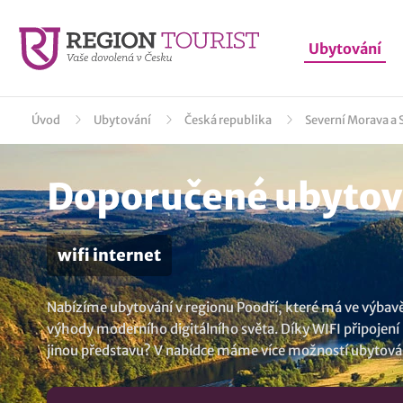
Ubytování
Úvod
Ubytování
Česká republika
Severní Morava a 
Doporučené ubytov
wifi internet
Nabízíme ubytování v regionu Poodří, které má ve výbavě 
výhody moderního digitálního světa. Díky WIFI připojení 
jinou představu? V nabídce máme více možností
ubytován