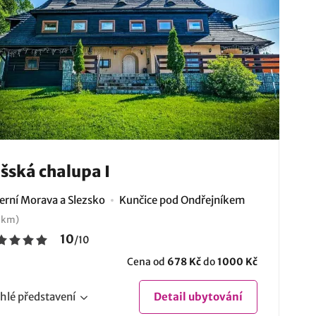
šská chalupa I
erní Morava a Slezsko
Kunčice pod Ondřejníkem
 km)
10
/
10
Cena od
678 Kč
do
1000 Kč
hlé
představení
Detail
ubytování