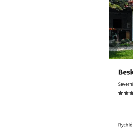
Bes
Severn
Rychlé