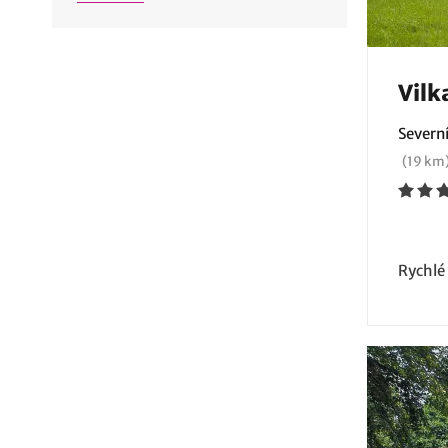
Vilk
Severn
(19 km
Rychlé