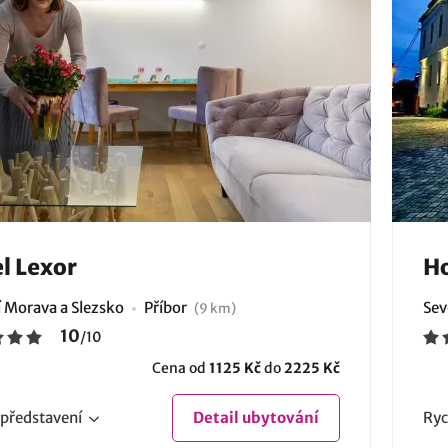
l Lexor
Ho
í Morava a Slezsko
Příbor
Sev
(9 km)
10
/
10
Cena od
1125 Kč
do
2225 Kč
představení
Detail
ubytování
Ryc