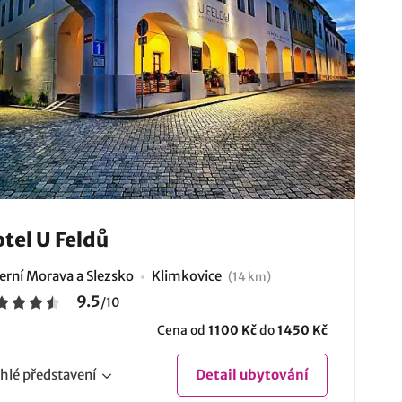
tel U Feldů
erní Morava a Slezsko
Klimkovice
(14 km)
9.5
/
10
Cena od
1100 Kč
do
1450 Kč
hlé
představení
Detail
ubytování