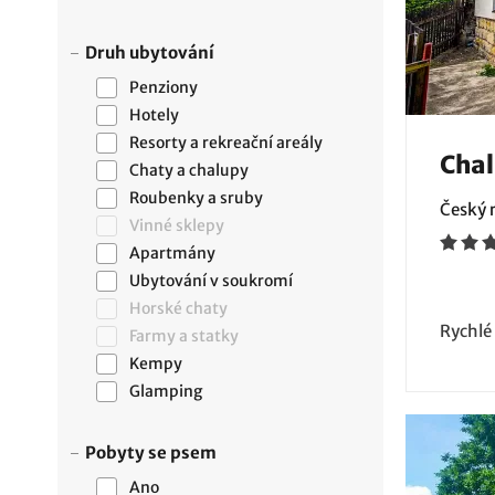
Druh ubytování
Penziony
Hotely
Resorty a rekreační areály
Cha
Chaty a chalupy
Roubenky a sruby
Český r
Vinné sklepy
Apartmány
Ubytování v soukromí
Horské chaty
Rychlé
Farmy a statky
Kempy
Glamping
Pobyty se psem
Ano