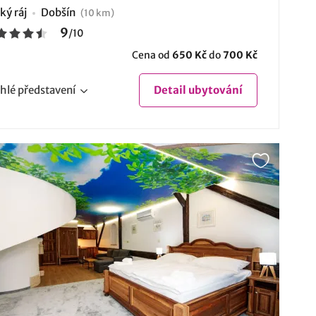
ký ráj
Dobšín
(10 km)
9
/
10
Cena od
650 Kč
do
700 Kč
hlé
představení
Detail
ubytování