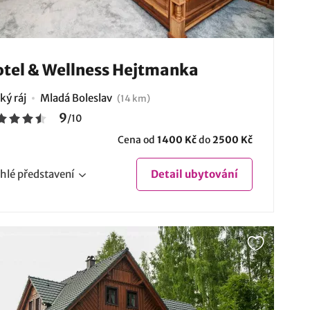
tel & Wellness Hejtmanka
ký ráj
Mladá Boleslav
(14 km)
9
/
10
Cena od
1400 Kč
do
2500 Kč
hlé
představení
Detail
ubytování