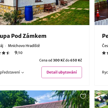
lupa Pod Zámkem
Pe
áj
Mnichovo Hradiště
Čes
9
/
10
Cena od
300 Kč
do
650 Kč
představení
Detail
ubytování
Ryc