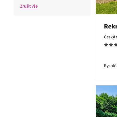
Zrušit vše
Rekr
Český r
Rychlé