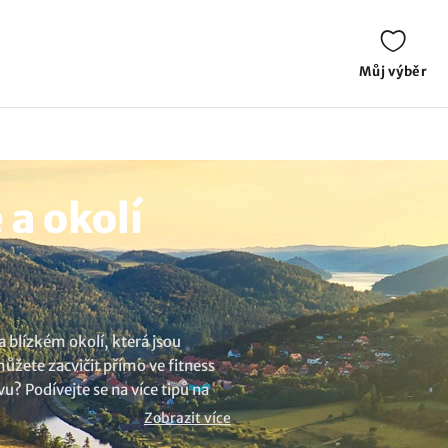
Můj výběr
a okolí
a blízkém okolí, která jsou
 můžete zacvičit přímo ve fitness
u? Podívejte se na více tipů na
Zobrazit více