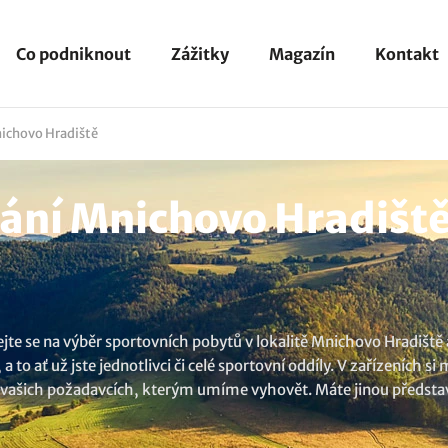
Co podniknout
Zážitky
Magazín
Kontakt
ichovo Hradiště
ní Mnichovo Hradiště 
jte se na výběr sportovních pobytů v lokalitě Mnichovo Hradiště 
o ať už jste jednotlivci či celé sportovní oddíly. V zařízeních si
na vašich požadavcích, kterým umíme vyhovět. Máte jinou představ