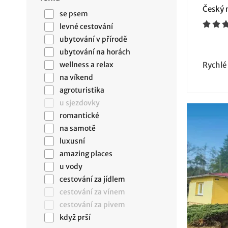
Český r
se psem
levné cestování
ubytování v přírodě
ubytování na horách
wellness a relax
Rychlé
na víkend
agroturistika
u sjezdovky
romantické
na samotě
luxusní
amazing places
u vody
cestování za jídlem
cestování za vínem
cestování za pivem
když prší