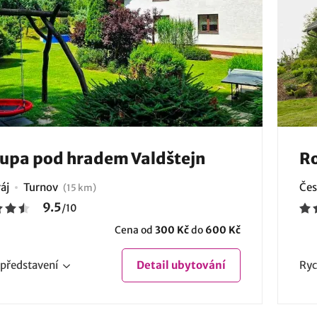
upa pod hradem Valdštejn
Ro
áj
Turnov
Čes
(15 km)
9.5
/
10
Cena od
300 Kč
do
600 Kč
představení
Detail
ubytování
Ryc