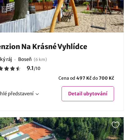
nzion Na Krásné Vyhlídce
ký ráj
Boseň
(6 km)
9.1
/
10
Cena od
497 Kč
do
700 Kč
hlé
představení
Detail
ubytování