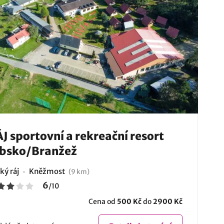
J sportovní a rekreační resort
rbsko/Branžež
ký ráj
Kněžmost
(9 km)
6
/
10
Cena od
500 Kč
do
2900 Kč