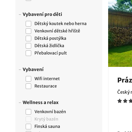
Vybavení pro děti
Dětský koutek nebo herna
Venkovní dětské hřiště
Dětská postýlka
Dětská židlička
Přebalovací pult
Vybavení
Wifi internet
Práz
Restaurace
Český r
Wellness a relax
Venkovní bazén
Krytý bazén
Finská sauna