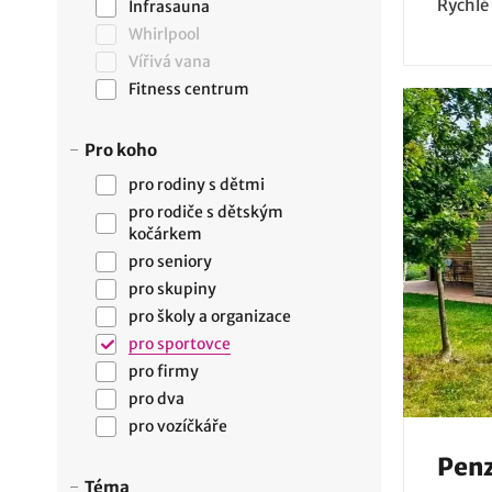
Rychlé
Infrasauna
Whirlpool
Vířivá vana
Fitness centrum
Pro koho
pro rodiny s dětmi
pro rodiče s dětským
kočárkem
pro seniory
pro skupiny
pro školy a organizace
pro sportovce
pro firmy
pro dva
pro vozíčkáře
Penz
Téma