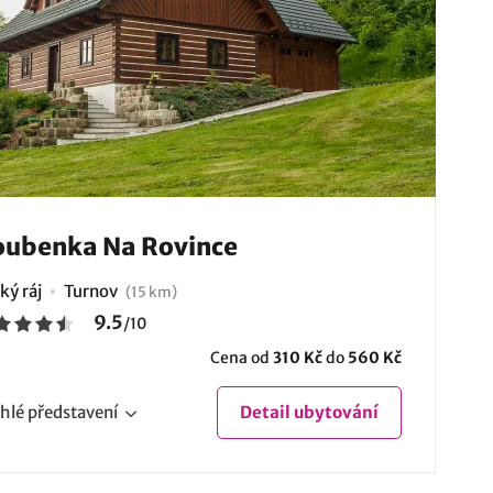
ubenka Na Rovince
ký ráj
Turnov
(15 km)
9.5
/
10
Cena od
310 Kč
do
560 Kč
hlé
představení
Detail
ubytování