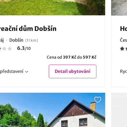
eační dům Dobšín
Ho
áj
Dobšín
Čes
(11 km)
6.3
/
10
Cena od
397 Kč
do
597 Kč
představení
Detail
ubytování
Ryc