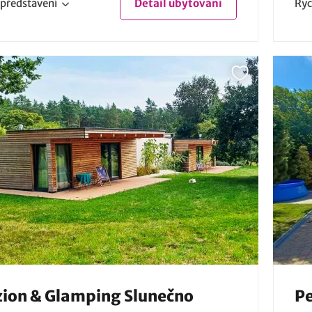
představení
Detail
ubytování
Ryc
ion & Glamping Slunečno
Pe