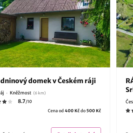
dninový domek v Českém ráji
RÁ
S
áj
Kněžmost
(6 km)
8.7
/
10
Čes
Cena od
400 Kč
do
500 Kč