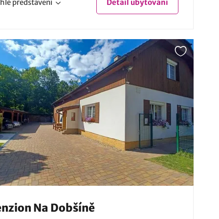
hlé
představení
Detail
ubytování
nzion Na Dobšíně