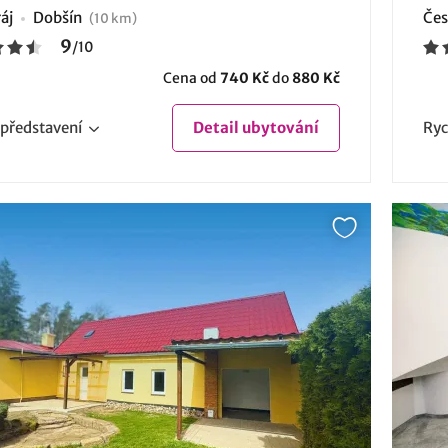
áj
Dobšín
Čes
(10 km)
9
/
10
Cena od
740 Kč
do
880 Kč
představení
Detail
ubytování
Ryc