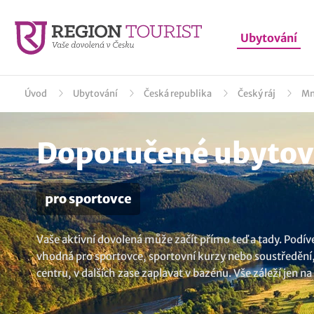
Ubytování
Úvod
Ubytování
Česká republika
Český ráj
Mn
Doporučené ubytová
pro sportovce
Vaše aktivní dovolená může začít přímo teď a tady. Podíve
vhodná pro sportovce, sportovní kurzy nebo soustředění, a t
centru, v dalších zase zaplavat v bazénu. Vše záleží jen 
ubytování v lokalitě Mnichovo Hradiště
..